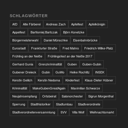
SCHLAGWÖRTER
AfD
Alte Färberei
Andreas Zach
Apfelfest
Apfelkönigin
Appelfest
Bartłomiej Bartczak
Björn Konetzke
Bürgermeisterwahl
Daniel Münschke
Eisenbahnbrücke
Eurostadt
Frankfurter Straße
Fred Mahro
Friedrich-Wilke-Platz
Frühling an der Neiße
Frühlingsfest an der Neiße 2017
Gerhard Gunia
Grenzkriminalität
Guben
Guben-Gubin
Gubener Dreieck
Gubin
GuWo
Heike Rochlitz
INSEK
Kerstin Geilich
Kerstin Nedoma
Kinderfest
Klaus-Dieter Hübner
Kriminalität
MakeGubenGreatAgain
Maximilian Schwarze
Neujahrsempfang
Ortsbeirat
Salonorchester
Sigrun Morgenthal
Sperrung
Stadthistoriker
Stadtumbau
Stadtverordnete
Stadtverordnetenversammlung
SVV
Villa Wolf
Weihnachtsmarkt