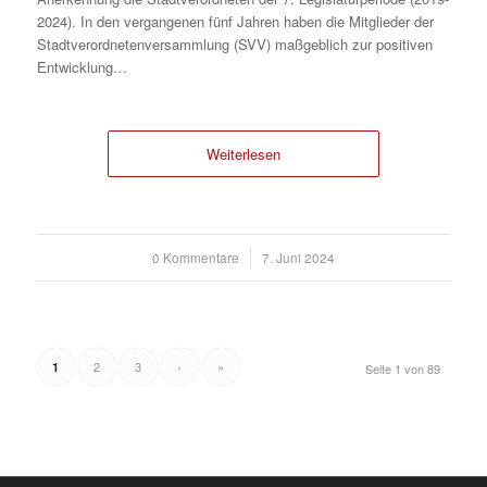
2024). In den vergangenen fünf Jahren haben die Mitglieder der
Stadtverordnetenversammlung (SVV) maßgeblich zur positiven
Entwicklung…
Weiterlesen
0 Kommentare
/
7. Juni 2024
2
3
›
»
1
Seite 1 von 89