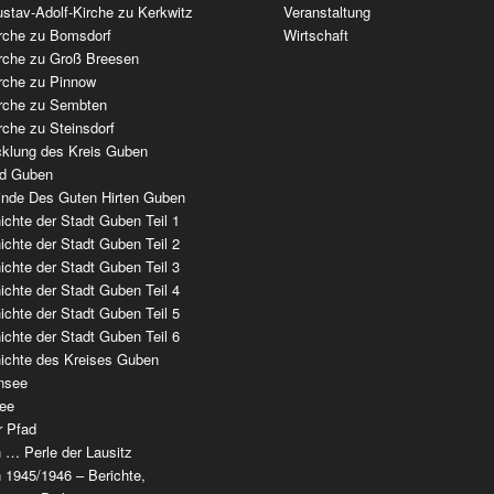
stav-Adolf-Kirche zu Kerkwitz
Veranstaltung
irche zu Bomsdorf
Wirtschaft
irche zu Groß Breesen
irche zu Pinnow
irche zu Sembten
rche zu Steinsdorf
cklung des Kreis Guben
ad Guben
nde Des Guten Hirten Guben
chte der Stadt Guben Teil 1
chte der Stadt Guben Teil 2
chte der Stadt Guben Teil 3
chte der Stadt Guben Teil 4
chte der Stadt Guben Teil 5
chte der Stadt Guben Teil 6
ichte des Kreises Guben
nsee
ee
r Pfad
 … Perle der Lausitz
 1945/1946 – Berichte,