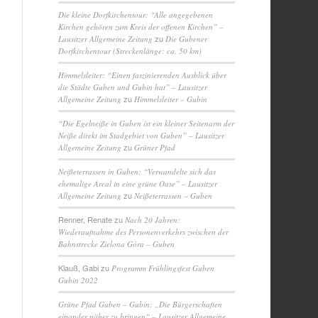
Die kleine Dorfkirchentour: “Alle angegebenen
Kirchen gehören zum Kreis der offenen Kirchen” –
zu
Lausitzer Allgemeine Zeitung
Die Gubener
Dorfkirchentour (Streckenlänge: ca. 50 km)
Himmelsleiter: “Einen faszinierenden Ausblick über
die Städte Guben und Gubin hat” – Lausitzer
zu
Allgemeine Zeitung
Himmelsleiter – Gubin
“Die Egelneiße in Guben ist ein kleiner Seitenarm der
Neiße direkt im Stadgebiet von Guben” – Lausitzer
zu
Allgemeine Zeitung
Grüner Pfad
Neißeterrassen in Guben: “Verwandelte sich das
ehemalige Areal in eine grüne Oase” – Lausitzer
zu
Allgemeine Zeitung
Neißeterrassen – Guben
Renner, Renate
zu
Nach 20 Jahren:
Wiederaufnahme des Personenverkehrs zwischen der
Bahnstrecke Zielona Góra – Guben
Klauß, Gabi
zu
Programm Frühlingsfest Guben
Gubin 2022
Grüne Pfad Guben – Gubin: „Die Bürgerschaften
einander näher zu bringen“ – Lausitzer Allgemeine