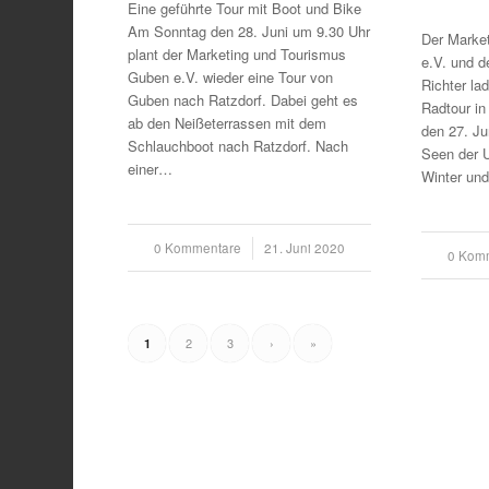
Eine geführte Tour mit Boot und Bike
Am Sonntag den 28. Juni um 9.30 Uhr
Der Marke
plant der Marketing und Tourismus
e.V. und d
Guben e.V. wieder eine Tour von
Richter la
Guben nach Ratzdorf. Dabei geht es
Radtour i
ab den Neißeterrassen mit dem
den 27. Ju
Schlauchboot nach Ratzdorf. Nach
Seen der 
einer…
Winter und
0 Kommentare
/
21. Juni 2020
0 Kom
/
2
3
›
»
1