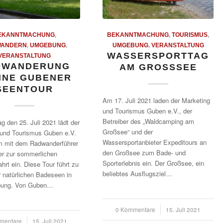
EKANNTMACHUNG
,
BEKANNTMACHUNG
,
TOURISMUS
,
ANDERN
,
UMGEBUNG
,
UMGEBUNG
,
VERANSTALTUNG
WASSERSPORTTAG
VERANSTALTUNG
DWANDERUNG
AM GROSSSEE
INE GUBENER
SEENTOUR
Am 17. Juli 2021 laden der Marketing
und Tourismus Guben e.V., der
Betreiber des „Waldcamping am
 den 25. Juli 2021 lädt der
Großsee“ und der
 und Tourismus Guben e.V.
Wassersportanbieter Expeditours an
 mit dem Radwanderführer
den Großsee zum Bade- und
er zur sommerlichen
Sporterlebnis ein. Der Großsee, ein
hrt ein. Diese Tour führt zu
beliebtes Ausflugsziel…
r natürlichen Badeseen in
bung. Von Guben…
0 Kommentare
/
15. Juli 2021
mentare
15. Juli 2021