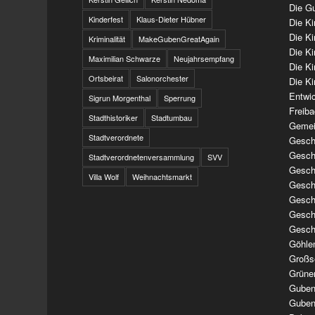
Die Gu
Kinderfest
Klaus-Dieter Hübner
Die K
Die K
Kriminalität
MakeGubenGreatAgain
Die K
Maximilian Schwarze
Neujahrsempfang
Die K
Ortsbeirat
Salonorchester
Die Ki
Entwi
Sigrun Morgenthal
Sperrung
Freib
Stadthistoriker
Stadtumbau
Gemei
Stadtverordnete
Geschi
Geschi
Stadtverordnetenversammlung
SVV
Geschi
Villa Wolf
Weihnachtsmarkt
Geschi
Geschi
Geschi
Gesch
Göhle
Großs
Grüne
Guben
Guben