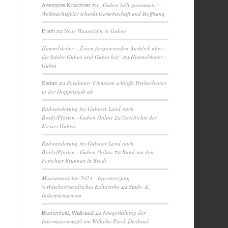
Anemone Kirschner
zu
„Guben hält zusammen“ –
Weihnachtsfeier schenkt Gemeinschaft und Hoffnung
Erath
zu
Neue Hausärztin in Guben
Himmelsleiter: „Einen faszinierenden Ausblick über
zu
die Städte Guben und Gubin hat“
Himmelsleiter –
Gubin
Stefan
zu
Potsdamer Filmteam schließt Dreharbeiten
in der Doppelstadt ab
Radwanderung ins Gubiner Land nach
zu
Brody/Pförten - Guben Online
Geschichte des
Kreises Guben
Radwanderung ins Gubiner Land nach
zu
Brody/Pförten - Guben Online
Rund um den
Forschter Brunnen in Brody
Museumsnächte 2024 - Inwertsetzung
zu
sorbisches/wendisches Kulturerbe
Stadt- &
Industriemuseum
Blumenfeld, Waltraud
zu
Neugestaltung der
Informationstafel am Wilhelm-Pieck-Denkmal