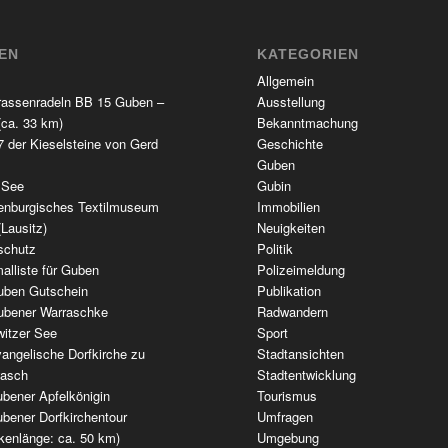
TEN
KATEGORIEN
Allgemein
rassenradeln BB 15 Guben –
Ausstellung
(ca. 33 km)
Bekanntmachung
 der Kieselsteine von Gerd
Geschichte
Guben
 See
Gubin
enburgisches Textilmuseum
Immobilien
(Lausitz)
Neuigkeiten
schutz
Politik
alliste für Guben
Polizeimeldung
uben Gutschein
Publikation
ubener Warraschke
Radwandern
witzer See
Sport
angelische Dorfkirche zu
Stadtansichten
wasch
Stadtentwicklung
bener Apfelkönigin
Tourismus
bener Dorfkirchentour
Umfragen
kenlänge: ca. 50 km)
Umgebung