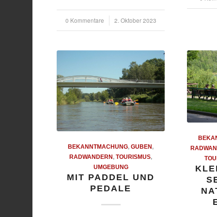
0 Kommentare
/
2. Oktober 2023
BEKA
BEKANNTMACHUNG
,
GUBEN
,
RADWAN
RADWANDERN
,
TOURISMUS
,
TOU
KLE
UMGEBUNG
MIT PADDEL UND
S
PEDALE
NA