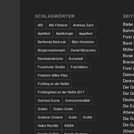
SCHLAGWÖRTER
SEI
Bäder
AfD
Alte Färberei
Andreas Zach
Bahnt
Apfelfest
Apfelkönigin
Appelfest
Forst 
Bartłomiej Bartczak
Björn Konetzke
Band 7
Müller
Bürgermeisterwahl
Daniel Münschke
Borak
Eisenbahnbrücke
Eurostadt
Brand
Frankfurter Straße
Fred Mahro
Forst 
Daten
Friedrich-Wilke-Platz
Denkm
Frühling an der Neiße
Der G
Frühlingsfest an der Neiße 2017
Der G
Deulo
Gerhard Gunia
Grenzkriminalität
Die Ev
Guben
Guben-Gubin
Atter
Gubener Dreieck
Gubin
GuWo
Die Gu
Die Gu
Heike Rochlitz
INSEK
(Strec
Kerstin Geilich
Kerstin Nedoma