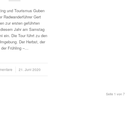
ting und Tourismus Guben
er Radwanderführer Gert
den zur ersten geführten
n diesem Jahr am Samstag
ni ein. Die Tour führt zu den
Umgebung. Der Herbst, der
 der Frühling –…
mentare
21. Juni 2020
Seite 1 von 7