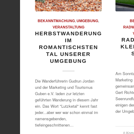
BEKANNTMACHUNG
,
UMGEBUNG
,
B
VERANSTALTUNG
RADW
HERBSTWANDERUNG
RA
IM
KLE
ROMANTISCHSTEN
TAL UNSERER
UMGEBUNG
Am Sonntag
Marketing
Die Wanderführerin Gudrun Jordan
gemeinsam
und der Marketing und Tourismus
Gert Richt
Guben e.V. laden zur letzten
Seenrundfa
geführten Wanderung in diesem Jahr
einigen de
ein. Das Wort "Lutzketal" kennt fast
der Umge
jeder...aber wer war schon einmal im
namensgebenden,
tiefeingeschnittenen…
0 Kom
/