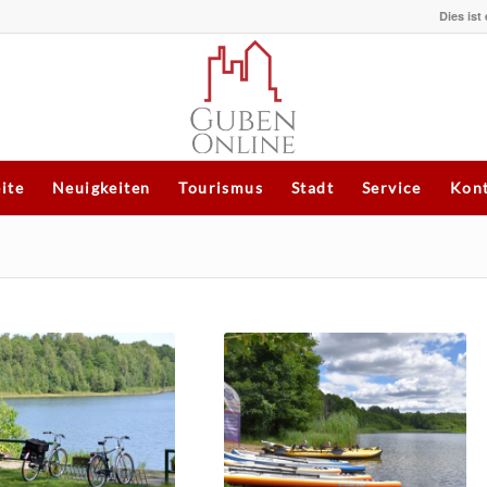
Dies ist
eite
Neuigkeiten
Tourismus
Stadt
Service
Kont