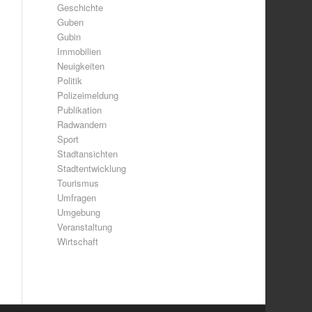
Geschichte
Guben
Gubin
Immobilien
Neuigkeiten
Politik
Polizeimeldung
Publikation
Radwandern
Sport
Stadtansichten
Stadtentwicklung
Tourismus
Umfragen
Umgebung
Veranstaltung
Wirtschaft