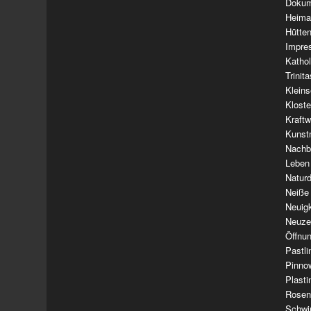
Dokum
Heima
Hütte
Impre
Kathol
Trinit
Klein
Klost
Kraft
Kunst
Nachba
Leben
Natur
Neiße
Neuig
Neuze
Öffnun
Pastl
Pinno
Plasti
Rosen
Schwi