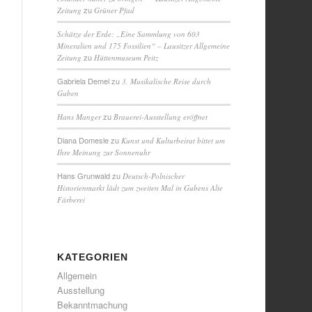
zu
Zeitung
Grüner Pfad
Schätze der Erde: „Eine Sammlung von 603
Mineralien und 175 Fossilien“ – Lausitzer Allgemeine
zu
Zeitung
Hüttenmuseum Peitz
Gabriela Demel
zu
3. Musikalische Reise durch
Guben
zu
Hans Manger
Brauerei-Ausstellung eröffnet
Diana Domesle
zu
Kunst und Kulturbeirat bittet um
Ihre Meinung zur Sonnenuhr
Hans Grunwald
zu
Deutsch-Polnischer
Historienmarkt lädt zum zweiten Mal in Gubens Alte
Färberei
KATEGORIEN
Allgemein
Ausstellung
Bekanntmachung