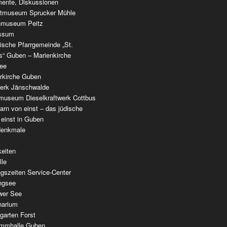
ente, Diskussionen
tmuseum Sprucker Mühle
nmuseum Peitz
ssum
ische Pfarrgemeinde „St.
as“ Guben – Marienkirche
see
erkirche Guben
werk Jänschwalde
museum Dieselkraftwerk Cottbus
rn von einst – das jüdische
 einst in Guben
denkmale
keiten
lle
gszeiten Service-Center
ingsee
wer See
narium
garten Forst
mmhalle Guben