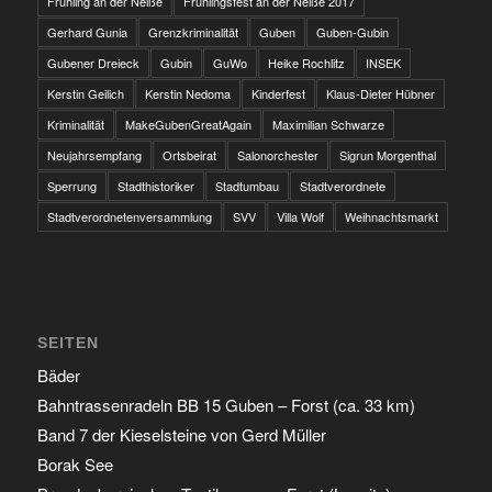
Frühling an der Neiße
Frühlingsfest an der Neiße 2017
Gerhard Gunia
Grenzkriminalität
Guben
Guben-Gubin
Gubener Dreieck
Gubin
GuWo
Heike Rochlitz
INSEK
Kerstin Geilich
Kerstin Nedoma
Kinderfest
Klaus-Dieter Hübner
Kriminalität
MakeGubenGreatAgain
Maximilian Schwarze
Neujahrsempfang
Ortsbeirat
Salonorchester
Sigrun Morgenthal
Sperrung
Stadthistoriker
Stadtumbau
Stadtverordnete
Stadtverordnetenversammlung
SVV
Villa Wolf
Weihnachtsmarkt
SEITEN
Bäder
Bahntrassenradeln BB 15 Guben – Forst (ca. 33 km)
Band 7 der Kieselsteine von Gerd Müller
Borak See