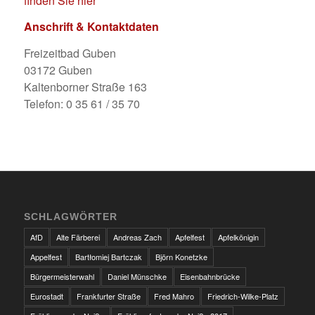
finden Sie hier
Anschrift & Kontaktdaten
Freizeitbad Guben
03172 Guben
Kaltenborner Straße 163
Telefon: 0 35 61 / 35 70
SCHLAGWÖRTER
AfD
Alte Färberei
Andreas Zach
Apfelfest
Apfelkönigin
Appelfest
Bartłomiej Bartczak
Björn Konetzke
Bürgermeisterwahl
Daniel Münschke
Eisenbahnbrücke
Eurostadt
Frankfurter Straße
Fred Mahro
Friedrich-Wilke-Platz