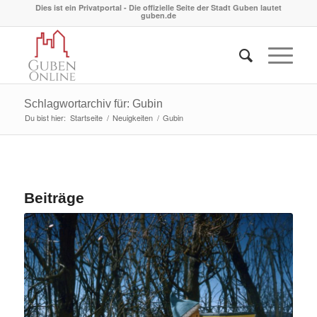
Dies ist ein Privatportal - Die offizielle Seite der Stadt Guben lautet
guben.de
Schlagwortarchiv für: Gubin
Du bist hier:
Startseite
/
Neuigkeiten
/
Gubin
Beiträge