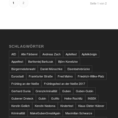
2
1
Seite 1 von 2
SCHLAGWÖRTER
AfD
Alte Färberei
Andreas Zach
Apfelfest
Apfelkönigin
Appelfest
Bartłomiej Bartczak
Björn Konetzke
Bürgermeisterwahl
Daniel Münschke
Eisenbahnbrücke
Eurostadt
Frankfurter Straße
Fred Mahro
Friedrich-Wilke-Platz
Frühling an der Neiße
Frühlingsfest an der Neiße 2017
Gerhard Gunia
Grenzkriminalität
Guben
Guben-Gubin
Gubener Dreieck
Gubin
GuWo
Heike Rochlitz
INSEK
Kerstin Geilich
Kerstin Nedoma
Kinderfest
Klaus-Dieter Hübner
Kriminalität
MakeGubenGreatAgain
Maximilian Schwarze