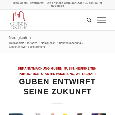
Dies ist ein Privatportal - Die offizielle Seite der Stadt Guben lautet
guben.de
Neuigkeiten
Du bist hier:
Startseite
/
Neuigkeiten
/
Bekanntmachung
/
Guben entwirft seine Zukunft
BEKANNTMACHUNG
,
GUBEN
,
GUBIN
,
NEUIGKEITEN
,
PUBLIKATION
,
STADTENTWICKLUNG
,
WIRTSCHAFT
GUBEN ENTWIRFT
SEINE ZUKUNFT