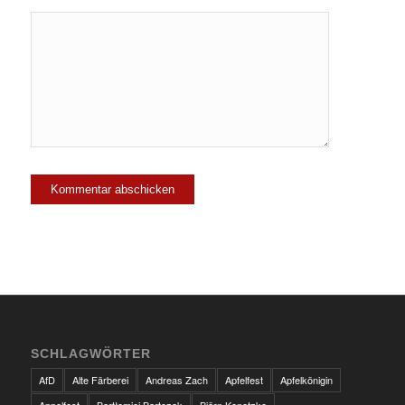
SCHLAGWÖRTER
AfD
Alte Färberei
Andreas Zach
Apfelfest
Apfelkönigin