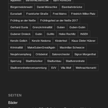
Appelfest
Bartłomiej Bartczak
Björn Konetzke
Bürgermeisterwahl
Daniel Münschke
Eisenbahnbrücke
Eurostadt
Frankfurter Straße
Fred Mahro
Friedrich-Wilke-Platz
Frühling an der Neiße
Frühlingsfest an der Neiße 2017
Gerhard Gunia
Grenzkriminalität
Guben
Guben-Gubin
Gubener Dreieck
Gubin
GuWo
Heike Rochlitz
INSEK
Kerstin Geilich
Kerstin Nedoma
Kinderfest
Klaus-Dieter Hübner
Kriminalität
MakeGubenGreatAgain
Maximilian Schwarze
Neujahrsempfang
Ortsbeirat
Salonorchester
Sigrun Morgenthal
Sperrung
Stadthistoriker
Stadtumbau
Stadtverordnete
Stadtverordnetenversammlung
SVV
Villa Wolf
Weihnachtsmarkt
SEITEN
Bäder