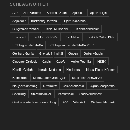
SCHLAGWÖRTER
AfD
Alte Färberei
Andreas Zach
Apfelfest
Apfelkönigin
Appelfest
Bartłomiej Bartczak
Björn Konetzke
Bürgermeisterwahl
Daniel Münschke
Eisenbahnbrücke
Eurostadt
Frankfurter Straße
Fred Mahro
Friedrich-Wilke-Platz
Frühling an der Neiße
Frühlingsfest an der Neiße 2017
Gerhard Gunia
Grenzkriminalität
Guben
Guben-Gubin
Gubener Dreieck
Gubin
GuWo
Heike Rochlitz
INSEK
Kerstin Geilich
Kerstin Nedoma
Kinderfest
Klaus-Dieter Hübner
Kriminalität
MakeGubenGreatAgain
Maximilian Schwarze
Neujahrsempfang
Ortsbeirat
Salonorchester
Sigrun Morgenthal
Sperrung
Stadthistoriker
Stadtumbau
Stadtverordnete
Stadtverordnetenversammlung
SVV
Villa Wolf
Weihnachtsmarkt