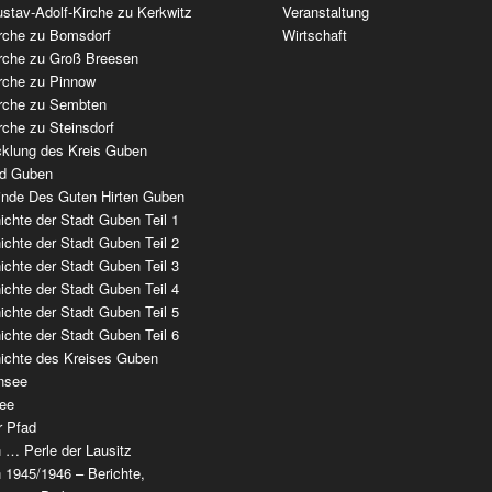
stav-Adolf-Kirche zu Kerkwitz
Veranstaltung
irche zu Bomsdorf
Wirtschaft
irche zu Groß Breesen
irche zu Pinnow
irche zu Sembten
rche zu Steinsdorf
cklung des Kreis Guben
ad Guben
nde Des Guten Hirten Guben
chte der Stadt Guben Teil 1
chte der Stadt Guben Teil 2
chte der Stadt Guben Teil 3
chte der Stadt Guben Teil 4
chte der Stadt Guben Teil 5
chte der Stadt Guben Teil 6
ichte des Kreises Guben
nsee
ee
r Pfad
 … Perle der Lausitz
 1945/1946 – Berichte,