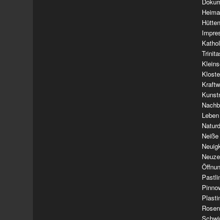
Dokum
Heima
Hütte
Impre
Kathol
Trinit
Klein
Klost
Kraft
Kunst
Nachba
Leben
Natur
Neiße
Neuig
Neuze
Öffnun
Pastl
Pinno
Plasti
Rosen
Schwi