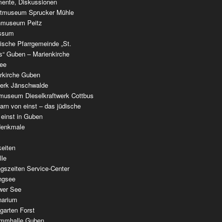
ente, Diskussionen
tmuseum Sprucker Mühle
nmuseum Peitz
ssum
ische Pfarrgemeinde „St.
as“ Guben – Marienkirche
see
erkirche Guben
werk Jänschwalde
museum Dieselkraftwerk Cottbus
rn von einst – das jüdische
 einst in Guben
denkmale
keiten
lle
gszeiten Service-Center
ingsee
wer See
narium
garten Forst
mmhalle Guben