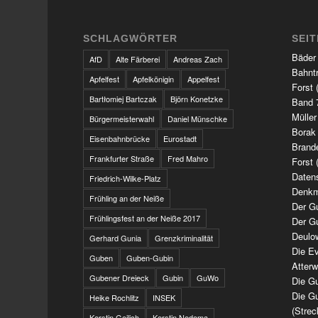
SCHLAGWÖRTER
SEI
Bäder
AfD
Alte Färberei
Andreas Zach
Bahnt
Apfelfest
Apfelkönigin
Appelfest
Forst 
Bartłomiej Bartczak
Björn Konetzke
Band 7
Müller
Bürgermeisterwahl
Daniel Münschke
Borak
Eisenbahnbrücke
Eurostadt
Brand
Frankfurter Straße
Fred Mahro
Forst 
Daten
Friedrich-Wilke-Platz
Denkm
Frühling an der Neiße
Der G
Frühlingsfest an der Neiße 2017
Der G
Deulo
Gerhard Gunia
Grenzkriminalität
Die Ev
Guben
Guben-Gubin
Atter
Gubener Dreieck
Gubin
GuWo
Die Gu
Die Gu
Heike Rochlitz
INSEK
(Strec
Kerstin Geilich
Kerstin Nedoma