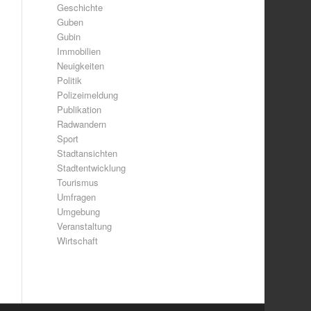
Geschichte
Guben
Gubin
Immobilien
Neuigkeiten
Politik
Polizeimeldung
Publikation
Radwandern
Sport
Stadtansichten
Stadtentwicklung
Tourismus
Umfragen
Umgebung
Veranstaltung
Wirtschaft