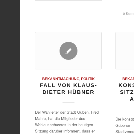
0 Kom
/
BEKANNTMACHUNG
,
POLITIK
BEKA
FALL VON KLAUS-
KON
DIETER HÜBNER
SIT
A
Der Wahlleiter der Stadt Guben, Fred
Mahro, hat die Mitglieder des
Die konsti
Wahlausschusses in der heutigen
Gubener
Sitzung darüber informiert, dass er
Stadtvero