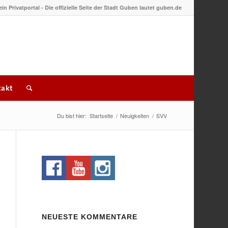
 ein Privatportal - Die offizielle Seite der Stadt Guben lautet guben.de
akt
Du bist hier:
Startseite
/
Neuigkeiten
/
SVV
NEUESTE KOMMENTARE