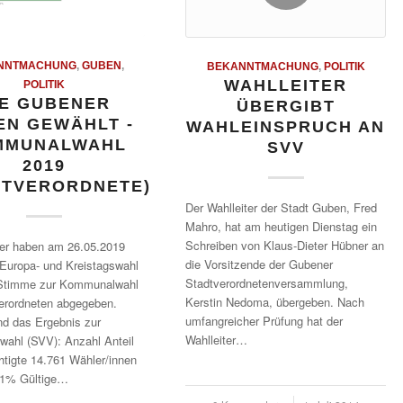
NNTMACHUNG
,
GUBEN
,
BEKANNTMACHUNG
,
POLITIK
WAHLLEITER
POLITIK
IE GUBENER
ÜBERGIBT
EN GEWÄHLT -
WAHLEINSPRUCH AN
MMUNALWAHL
SVV
2019
DTVERORDNETE)
Der Wahlleiter der Stadt Guben, Fred
Mahro, hat am heutigen Dienstag ein
Schreiben von Klaus-Dieter Hübner an
er haben am 26.05.2019
die Vorsitzende der Gubener
Europa- und Kreistagswahl
Stadtverordnetenversammlung,
 Stimme zur Kommunalwahl
Kerstin Nedoma, übergeben. Nach
erordneten abgegeben.
umfangreicher Prüfung hat der
d das Ergebnis zur
Wahlleiter…
ahl (SVV): Anzahl Anteil
tigte 14.761 Wähler/innen
01% Gültige…