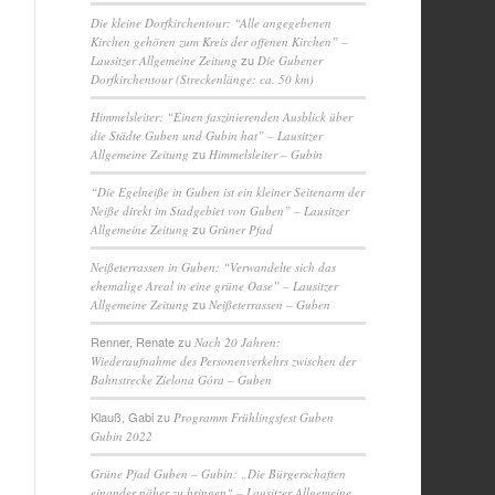
Die kleine Dorfkirchentour: “Alle angegebenen
Kirchen gehören zum Kreis der offenen Kirchen” –
zu
Lausitzer Allgemeine Zeitung
Die Gubener
Dorfkirchentour (Streckenlänge: ca. 50 km)
Himmelsleiter: “Einen faszinierenden Ausblick über
die Städte Guben und Gubin hat” – Lausitzer
zu
Allgemeine Zeitung
Himmelsleiter – Gubin
“Die Egelneiße in Guben ist ein kleiner Seitenarm der
Neiße direkt im Stadgebiet von Guben” – Lausitzer
zu
Allgemeine Zeitung
Grüner Pfad
Neißeterrassen in Guben: “Verwandelte sich das
ehemalige Areal in eine grüne Oase” – Lausitzer
zu
Allgemeine Zeitung
Neißeterrassen – Guben
Renner, Renate
zu
Nach 20 Jahren:
Wiederaufnahme des Personenverkehrs zwischen der
Bahnstrecke Zielona Góra – Guben
Klauß, Gabi
zu
Programm Frühlingsfest Guben
Gubin 2022
Grüne Pfad Guben – Gubin: „Die Bürgerschaften
einander näher zu bringen“ – Lausitzer Allgemeine