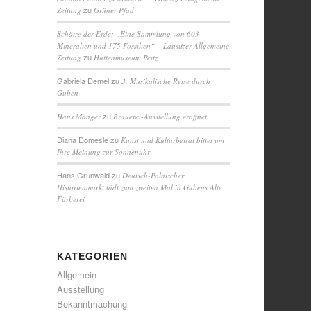
zu
Zeitung
Grüner Pfad
Schätze der Erde: „Eine Sammlung von 603
Mineralien und 175 Fossilien“ – Lausitzer Allgemeine
zu
Zeitung
Hüttenmuseum Peitz
Gabriela Demel
zu
3. Musikalische Reise durch
Guben
zu
Hans Manger
Brauerei-Ausstellung eröffnet
Diana Domesle
zu
Kunst und Kulturbeirat bittet um
Ihre Meinung zur Sonnenuhr
Hans Grunwald
zu
Deutsch-Polnischer
Historienmarkt lädt zum zweiten Mal in Gubens Alte
Färberei
KATEGORIEN
Allgemein
Ausstellung
Bekanntmachung