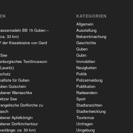
TEN
KATEGORIEN
Allgemein
rassenradeln BB 15 Guben –
Ausstellung
(ca. 33 km)
Bekanntmachung
 der Kieselsteine von Gerd
Geschichte
Guben
 See
Gubin
enburgisches Textilmuseum
Immobilien
(Lausitz)
Neuigkeiten
schutz
Politik
alliste für Guben
Polizeimeldung
uben Gutschein
Publikation
ubener Warraschke
Radwandern
witzer See
Sport
angelische Dorfkirche zu
Stadtansichten
wasch
Stadtentwicklung
bener Apfelkönigin
Tourismus
bener Dorfkirchentour
Umfragen
kenlänge: ca. 50 km)
Umgebung