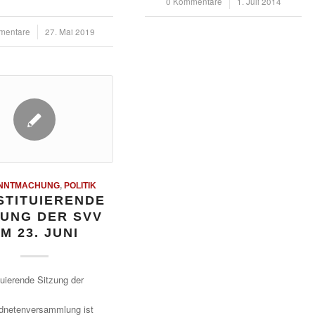
0 Kommentare
/
1. Juli 2014
mentare
27. Mai 2019
NNTMACHUNG
,
POLITIK
STITUIERENDE
ZUNG DER SVV
M 23. JUNI
tuierende Sitzung der
rdnetenversammlung ist