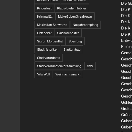
Die Gu
Kinderfest
Klaus-Dieter Hübner
Die K
Die K
Kriminalität
MakeGubenGreatAgain
Die K
Maximilian Schwarze
Neujahrsempfang
Die K
Ortsbeirat
Salonorchester
Die Ki
Entwi
Sigrun Morgenthal
Sperrung
Freib
Stadthistoriker
Stadtumbau
Gemei
Stadtverordnete
Geschi
Geschi
Stadtverordnetenversammlung
SVV
Geschi
Villa Wolf
Weihnachtsmarkt
Geschi
Geschi
Geschi
Gesch
Göhle
Großs
Grüne
Guben
Guben