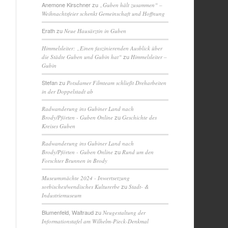
Anemone Kirschner
zu
„Guben hält zusammen“ –
Weihnachtsfeier schenkt Gemeinschaft und Hoffnung
Erath
zu
Neue Hausärztin in Guben
Himmelsleiter: „Einen faszinierenden Ausblick über
zu
die Städte Guben und Gubin hat“
Himmelsleiter –
Gubin
Stefan
zu
Potsdamer Filmteam schließt Dreharbeiten
in der Doppelstadt ab
Radwanderung ins Gubiner Land nach
zu
Brody/Pförten - Guben Online
Geschichte des
Kreises Guben
Radwanderung ins Gubiner Land nach
zu
Brody/Pförten - Guben Online
Rund um den
Forschter Brunnen in Brody
Museumsnächte 2024 - Inwertsetzung
zu
sorbisches/wendisches Kulturerbe
Stadt- &
Industriemuseum
Blumenfeld, Waltraud
zu
Neugestaltung der
Informationstafel am Wilhelm-Pieck-Denkmal