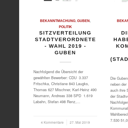
BEKANNTMACHUNG
,
GUBEN
,
BEKA
POLITIK
SITZVERTEILUNG
D
STADTVERORDNETE
HAB
- WAHL 2019 -
KO
GUBEN
(STA
Nachfolgend die Übersicht der
gewählten Bewerber: CDU 3.337
Die Guben
Fritschka, Christiane 843 Laugks,
neben der 
Thomas 627 Mischner, Karl-Heinz 490
auch ihre
Neumann, Andreas 338 SPD 1.619
der Stadtv
Labahn, Stefan 498 Renz,…
Nachfolgen
Kommunalw
Wahlberech
7.530 51,
4 Kommentare
/
27. Mai 2019