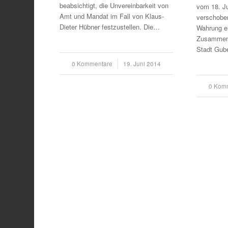
beabsichtigt, die Unvereinbarkeit von
vom 18. Ju
Amt und Mandat im Fall von Klaus-
verschoben
Dieter Hübner festzustellen. Die…
Wahrung ei
Zusammenh
Stadt Gub
0 Kommentare
/
19. Juni 2014
0 Kom
/