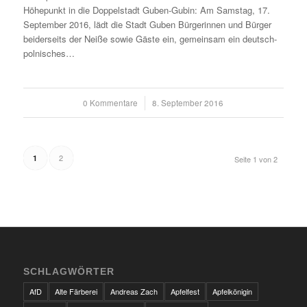
Höhepunkt in die Doppelstadt Guben-Gubin: Am Samstag, 17.
September 2016, lädt die Stadt Guben Bürgerinnen und Bürger
beiderseits der Neiße sowie Gäste ein, gemeinsam ein deutsch-
polnisches…
0 Kommentare
/
8. September 2016
2
1
Seite 1 von 2
SCHLAGWÖRTER
AfD
Alte Färberei
Andreas Zach
Apfelfest
Apfelkönigin