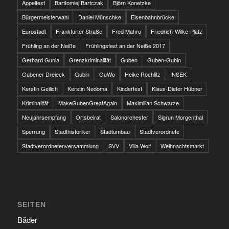
Appelfest
Bartłomiej Bartczak
Björn Konetzke
Bürgermeisterwahl
Daniel Münschke
Eisenbahnbrücke
Eurostadt
Frankfurter Straße
Fred Mahro
Friedrich-Wilke-Platz
Frühling an der Neiße
Frühlingsfest an der Neiße 2017
Gerhard Gunia
Grenzkriminalität
Guben
Guben-Gubin
Gubener Dreieck
Gubin
GuWo
Heike Rochlitz
INSEK
Kerstin Geilich
Kerstin Nedoma
Kinderfest
Klaus-Dieter Hübner
Kriminalität
MakeGubenGreatAgain
Maximilian Schwarze
Neujahrsempfang
Ortsbeirat
Salonorchester
Sigrun Morgenthal
Sperrung
Stadthistoriker
Stadtumbau
Stadtverordnete
Stadtverordnetenversammlung
SVV
Villa Wolf
Weihnachtsmarkt
SEITEN
Bäder