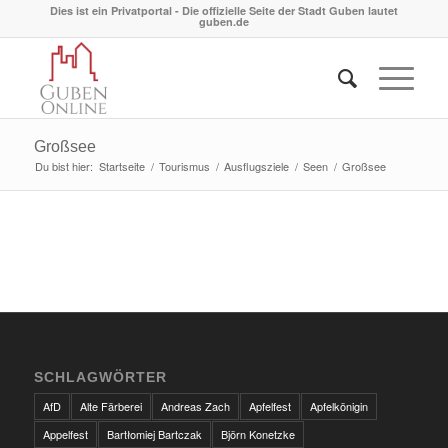
Dies ist ein Privatportal - Die offizielle Seite der Stadt Guben lautet
guben.de
Großsee
Du bist hier:
Startseite
/
Tourismus
/
Ausflugsziele
/
Seen
/
Großsee
SCHLAGWÖRTER
AfD
Alte Färberei
Andreas Zach
Apfelfest
Apfelkönigin
Appelfest
Bartłomiej Bartczak
Björn Konetzke