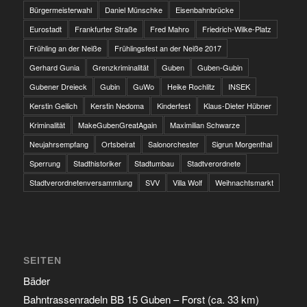
Bürgermeisterwahl
Daniel Münschke
Eisenbahnbrücke
Eurostadt
Frankfurter Straße
Fred Mahro
Friedrich-Wilke-Platz
Frühling an der Neiße
Frühlingsfest an der Neiße 2017
Gerhard Gunia
Grenzkriminalität
Guben
Guben-Gubin
Gubener Dreieck
Gubin
GuWo
Heike Rochlitz
INSEK
Kerstin Geilich
Kerstin Nedoma
Kinderfest
Klaus-Dieter Hübner
Kriminalität
MakeGubenGreatAgain
Maximilian Schwarze
Neujahrsempfang
Ortsbeirat
Salonorchester
Sigrun Morgenthal
Sperrung
Stadthistoriker
Stadtumbau
Stadtverordnete
Stadtverordnetenversammlung
SVV
Villa Wolf
Weihnachtsmarkt
SEITEN
Bäder
Bahntrassenradeln BB 15 Guben – Forst (ca. 33 km)