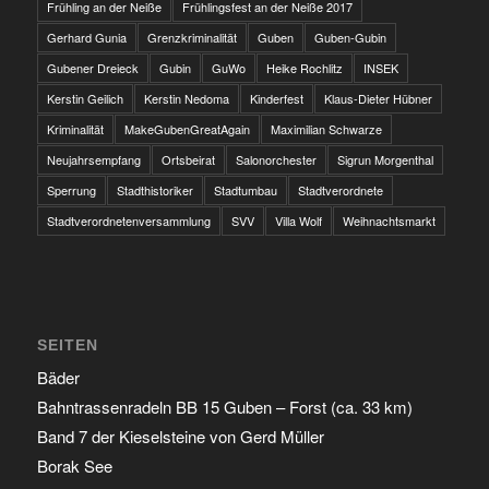
Frühling an der Neiße
Frühlingsfest an der Neiße 2017
Gerhard Gunia
Grenzkriminalität
Guben
Guben-Gubin
Gubener Dreieck
Gubin
GuWo
Heike Rochlitz
INSEK
Kerstin Geilich
Kerstin Nedoma
Kinderfest
Klaus-Dieter Hübner
Kriminalität
MakeGubenGreatAgain
Maximilian Schwarze
Neujahrsempfang
Ortsbeirat
Salonorchester
Sigrun Morgenthal
Sperrung
Stadthistoriker
Stadtumbau
Stadtverordnete
Stadtverordnetenversammlung
SVV
Villa Wolf
Weihnachtsmarkt
SEITEN
Bäder
Bahntrassenradeln BB 15 Guben – Forst (ca. 33 km)
Band 7 der Kieselsteine von Gerd Müller
Borak See