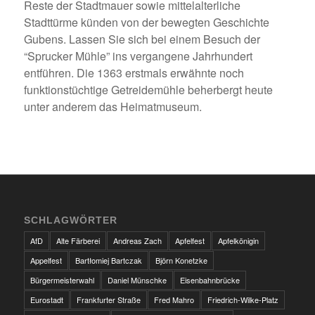
Reste der Stadtmauer sowie mittelalterliche
Stadttürme künden von der bewegten Geschichte
Gubens. Lassen Sie sich bei einem Besuch der
“Sprucker Mühle” ins vergangene Jahrhundert
entführen. Die 1363 erstmals erwähnte noch
funktionstüchtige Getreidemühle beherbergt heute
unter anderem das Heimatmuseum.
SCHLAGWÖRTER
AfD
Alte Färberei
Andreas Zach
Apfelfest
Apfelkönigin
Appelfest
Bartłomiej Bartczak
Björn Konetzke
Bürgermeisterwahl
Daniel Münschke
Eisenbahnbrücke
Eurostadt
Frankfurter Straße
Fred Mahro
Friedrich-Wilke-Platz