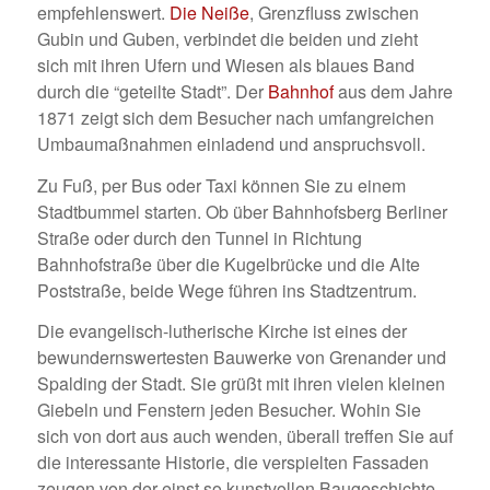
empfehlenswert.
Die Neiße
, Grenzfluss zwischen
Gubin und Guben, verbindet die beiden und zieht
sich mit ihren Ufern und Wiesen als blaues Band
durch die “geteilte Stadt”. Der
Bahnhof
aus dem Jahre
1871 zeigt sich dem Besucher nach umfangreichen
Umbaumaßnahmen einladend und anspruchsvoll.
Zu Fuß, per Bus oder Taxi können Sie zu einem
Stadtbummel starten. Ob über Bahnhofsberg Berliner
Straße oder durch den Tunnel in Richtung
Bahnhofstraße über die Kugelbrücke und die Alte
Poststraße, beide Wege führen ins Stadtzentrum.
Die evangelisch-lutherische Kirche ist eines der
bewundernswertesten Bauwerke von Grenander und
Spalding der Stadt. Sie grüßt mit ihren vielen kleinen
Giebeln und Fenstern jeden Besucher. Wohin Sie
sich von dort aus auch wenden, überall treffen Sie auf
die interessante Historie, die verspielten Fassaden
zeugen von der einst so kunstvollen Baugeschichte