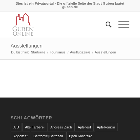
Dies ist ein Privatportal - Die offizielle Seite der Stadt Guben lautet
guben.de
Ausstellungen
Du bist hier:
Startseite
/
Tourismus
/
Ausflugsziele
/
Ausstellungen
SCHLAGWÖRTER
AfD
Alte Färberei
Andreas Zach
Apfelfest
Apfelkönigin
Appelfest
Bartłomiej Bartczak
Björn Konetzke