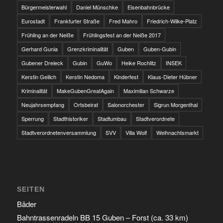
Bürgermeisterwahl
Daniel Münschke
Eisenbahnbrücke
Eurostadt
Frankfurter Straße
Fred Mahro
Friedrich-Wilke-Platz
Frühling an der Neiße
Frühlingsfest an der Neiße 2017
Gerhard Gunia
Grenzkriminalität
Guben
Guben-Gubin
Gubener Dreieck
Gubin
GuWo
Heike Rochlitz
INSEK
Kerstin Geilich
Kerstin Nedoma
Kinderfest
Klaus-Dieter Hübner
Kriminalität
MakeGubenGreatAgain
Maximilian Schwarze
Neujahrsempfang
Ortsbeirat
Salonorchester
Sigrun Morgenthal
Sperrung
Stadthistoriker
Stadtumbau
Stadtverordnete
Stadtverordnetenversammlung
SVV
Villa Wolf
Weihnachtsmarkt
SEITEN
Bäder
Bahntrassenradeln BB 15 Guben – Forst (ca. 33 km)