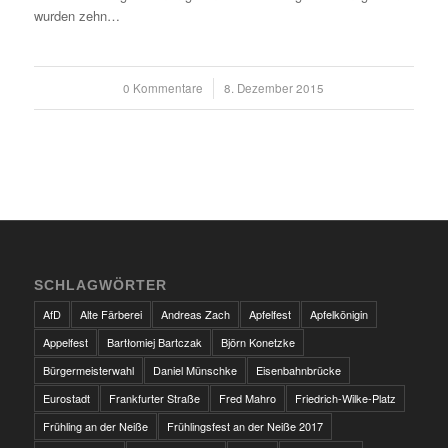
wurden zehn…
0 Kommentare
/
8. Dezember 2015
SCHLAGWÖRTER
AfD
Alte Färberei
Andreas Zach
Apfelfest
Apfelkönigin
Appelfest
Bartłomiej Bartczak
Björn Konetzke
Bürgermeisterwahl
Daniel Münschke
Eisenbahnbrücke
Eurostadt
Frankfurter Straße
Fred Mahro
Friedrich-Wilke-Platz
Frühling an der Neiße
Frühlingsfest an der Neiße 2017