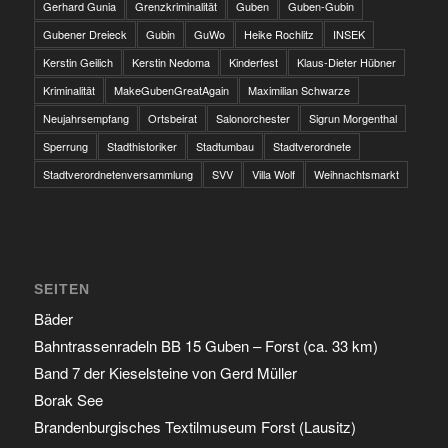
Gerhard Gunia
Grenzkriminalität
Guben
Guben-Gubin
Gubener Dreieck
Gubin
GuWo
Heike Rochlitz
INSEK
Kerstin Geilich
Kerstin Nedoma
Kinderfest
Klaus-Dieter Hübner
Kriminalität
MakeGubenGreatAgain
Maximilian Schwarze
Neujahrsempfang
Ortsbeirat
Salonorchester
Sigrun Morgenthal
Sperrung
Stadthistoriker
Stadtumbau
Stadtverordnete
Stadtverordnetenversammlung
SVV
Villa Wolf
Weihnachtsmarkt
SEITEN
Bäder
Bahntrassenradeln BB 15 Guben – Forst (ca. 33 km)
Band 7 der Kieselsteine von Gerd Müller
Borak See
Brandenburgisches Textilmuseum Forst (Lausitz)