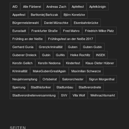
AfD
Alte Färberei
Andreas Zach
Apfelfest
Apfelkönigin
Appelfest
Bartłomiej Bartczak
Björn Konetzke
Bürgermeisterwahl
Daniel Münschke
Eisenbahnbrücke
Eurostadt
Frankfurter Straße
Fred Mahro
Friedrich-Wilke-Platz
Frühling an der Neiße
Frühlingsfest an der Neiße 2017
Gerhard Gunia
Grenzkriminalität
Guben
Guben-Gubin
Gubener Dreieck
Gubin
GuWo
Heike Rochlitz
INSEK
Kerstin Geilich
Kerstin Nedoma
Kinderfest
Klaus-Dieter Hübner
Kriminalität
MakeGubenGreatAgain
Maximilian Schwarze
Neujahrsempfang
Ortsbeirat
Salonorchester
Sigrun Morgenthal
Sperrung
Stadthistoriker
Stadtumbau
Stadtverordnete
Stadtverordnetenversammlung
SVV
Villa Wolf
Weihnachtsmarkt
SEITEN