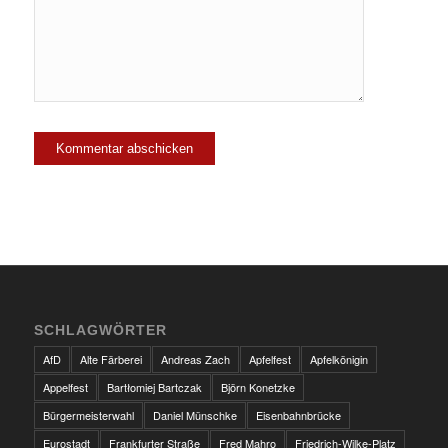
SCHLAGWÖRTER
AfD
Alte Färberei
Andreas Zach
Apfelfest
Apfelkönigin
Appelfest
Bartłomiej Bartczak
Björn Konetzke
Bürgermeisterwahl
Daniel Münschke
Eisenbahnbrücke
Eurostadt
Frankfurter Straße
Fred Mahro
Friedrich-Wilke-Platz