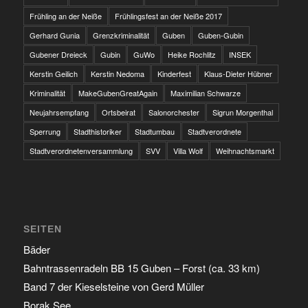
Frühling an der Neiße
Frühlingsfest an der Neiße 2017
Gerhard Gunia
Grenzkriminalität
Guben
Guben-Gubin
Gubener Dreieck
Gubin
GuWo
Heike Rochlitz
INSEK
Kerstin Geilich
Kerstin Nedoma
Kinderfest
Klaus-Dieter Hübner
Kriminalität
MakeGubenGreatAgain
Maximilian Schwarze
Neujahrsempfang
Ortsbeirat
Salonorchester
Sigrun Morgenthal
Sperrung
Stadthistoriker
Stadtumbau
Stadtverordnete
Stadtverordnetenversammlung
SVV
Villa Wolf
Weihnachtsmarkt
SEITEN
Bäder
Bahntrassenradeln BB 15 Guben – Forst (ca. 33 km)
Band 7 der Kieselsteine von Gerd Müller
Borak See