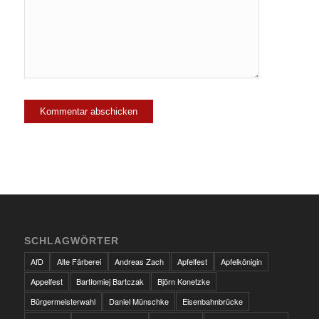
SCHLAGWÖRTER
AfD
Alte Färberei
Andreas Zach
Apfelfest
Apfelkönigin
Appelfest
Bartłomiej Bartczak
Björn Konetzke
Bürgermeisterwahl
Daniel Münschke
Eisenbahnbrücke