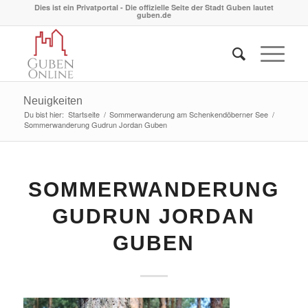
Dies ist ein Privatportal - Die offizielle Seite der Stadt Guben lautet
guben.de
Neuigkeiten
Du bist hier:
Startseite
/
Sommerwanderung am Schenkendöberner See
/
Sommerwanderung Gudrun Jordan Guben
SOMMERWANDERUNG
GUDRUN JORDAN
GUBEN