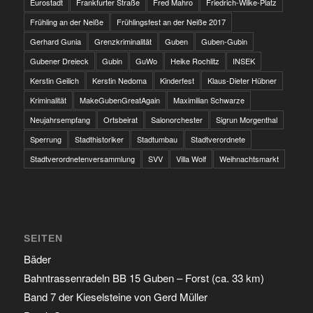
Eurostadt
Frankfurter Straße
Fred Mahro
Friedrich-Wilke-Platz
Frühling an der Neiße
Frühlingsfest an der Neiße 2017
Gerhard Gunia
Grenzkriminalität
Guben
Guben-Gubin
Gubener Dreieck
Gubin
GuWo
Heike Rochlitz
INSEK
Kerstin Geilich
Kerstin Nedoma
Kinderfest
Klaus-Dieter Hübner
Kriminalität
MakeGubenGreatAgain
Maximilian Schwarze
Neujahrsempfang
Ortsbeirat
Salonorchester
Sigrun Morgenthal
Sperrung
Stadthistoriker
Stadtumbau
Stadtverordnete
Stadtverordnetenversammlung
SVV
Villa Wolf
Weihnachtsmarkt
SEITEN
Bäder
Bahntrassenradeln BB 15 Guben – Forst (ca. 33 km)
Band 7 der Kieselsteine von Gerd Müller