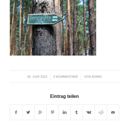
/
/
30. JUNI 2023
0 KOMMENTARE
VON
ADMIN
Eintrag teilen