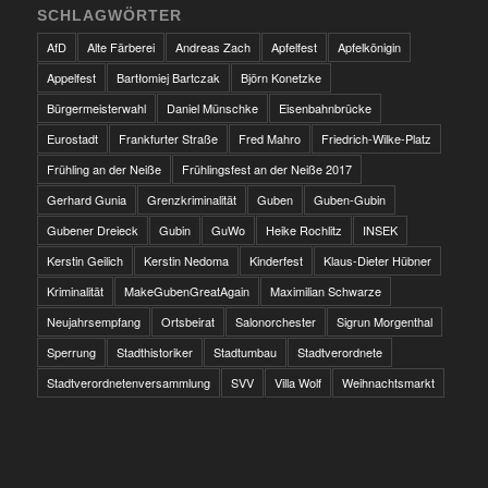
SCHLAGWÖRTER
AfD
Alte Färberei
Andreas Zach
Apfelfest
Apfelkönigin
Appelfest
Bartłomiej Bartczak
Björn Konetzke
Bürgermeisterwahl
Daniel Münschke
Eisenbahnbrücke
Eurostadt
Frankfurter Straße
Fred Mahro
Friedrich-Wilke-Platz
Frühling an der Neiße
Frühlingsfest an der Neiße 2017
Gerhard Gunia
Grenzkriminalität
Guben
Guben-Gubin
Gubener Dreieck
Gubin
GuWo
Heike Rochlitz
INSEK
Kerstin Geilich
Kerstin Nedoma
Kinderfest
Klaus-Dieter Hübner
Kriminalität
MakeGubenGreatAgain
Maximilian Schwarze
Neujahrsempfang
Ortsbeirat
Salonorchester
Sigrun Morgenthal
Sperrung
Stadthistoriker
Stadtumbau
Stadtverordnete
Stadtverordnetenversammlung
SVV
Villa Wolf
Weihnachtsmarkt