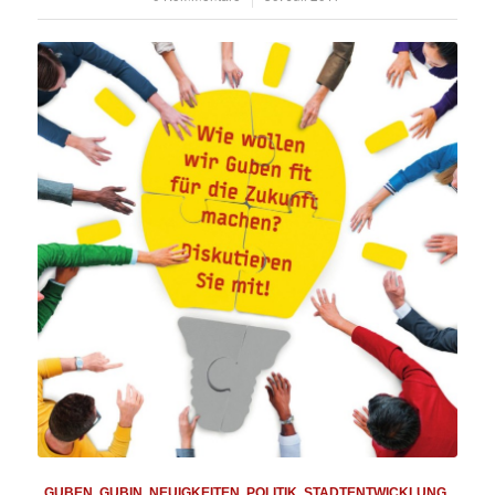
GUBEN
,
GUBIN
,
NEUIGKEITEN
,
POLITIK
,
STADTENTWICKLUNG
,