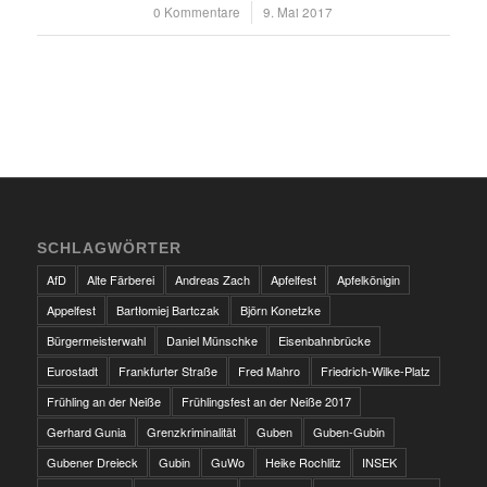
0 Kommentare
/
9. Mai 2017
SCHLAGWÖRTER
AfD
Alte Färberei
Andreas Zach
Apfelfest
Apfelkönigin
Appelfest
Bartłomiej Bartczak
Björn Konetzke
Bürgermeisterwahl
Daniel Münschke
Eisenbahnbrücke
Eurostadt
Frankfurter Straße
Fred Mahro
Friedrich-Wilke-Platz
Frühling an der Neiße
Frühlingsfest an der Neiße 2017
Gerhard Gunia
Grenzkriminalität
Guben
Guben-Gubin
Gubener Dreieck
Gubin
GuWo
Heike Rochlitz
INSEK