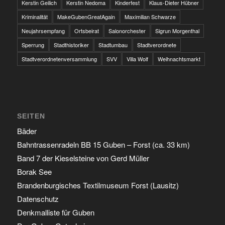
Kerstin Geilich
Kerstin Nedoma
Kinderfest
Klaus-Dieter Hübner
Kriminalität
MakeGubenGreatAgain
Maximilian Schwarze
Neujahrsempfang
Ortsbeirat
Salonorchester
Sigrun Morgenthal
Sperrung
Stadthistoriker
Stadtumbau
Stadtverordnete
Stadtverordnetenversammlung
SVV
Villa Wolf
Weihnachtsmarkt
SEITEN
Bäder
Bahntrassenradeln BB 15 Guben – Forst (ca. 33 km)
Band 7 der Kieselsteine von Gerd Müller
Borak See
Brandenburgisches Textilmuseum Forst (Lausitz)
Datenschutz
Denkmalliste für Guben