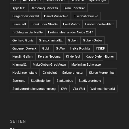
Appelfest
Bartłomiej Bartczak
Björn Konetzke
Bürgermeisterwahl
Daniel Münschke
Eisenbahnbrücke
Eurostadt
Frankfurter Straße
Fred Mahro
Friedrich-Wilke-Platz
Frühling an der Neiße
Frühlingsfest an der Neiße 2017
Gerhard Gunia
Grenzkriminalität
Guben
Guben-Gubin
Gubener Dreieck
Gubin
GuWo
Heike Rochlitz
INSEK
Kerstin Geilich
Kerstin Nedoma
Kinderfest
Klaus-Dieter Hübner
Kriminalität
MakeGubenGreatAgain
Maximilian Schwarze
Neujahrsempfang
Ortsbeirat
Salonorchester
Sigrun Morgenthal
Sperrung
Stadthistoriker
Stadtumbau
Stadtverordnete
Stadtverordnetenversammlung
SVV
Villa Wolf
Weihnachtsmarkt
SEITEN