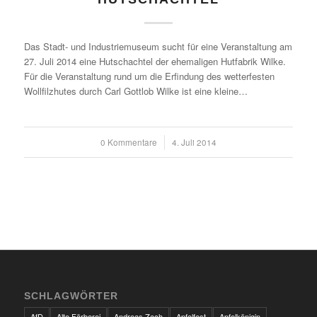
Das Stadt- und Industriemuseum sucht für eine Veranstaltung am
27. Juli 2014 eine Hutschachtel der ehemaligen Hutfabrik Wilke.
Für die Veranstaltung rund um die Erfindung des wetterfesten
Wollfilzhutes durch Carl Gottlob Wilke ist eine kleine…
0 Kommentare
/
4. Juli 2014
SCHLAGWÖRTER
AfD
Alte Färberei
Andreas Zach
Apfelfest
Apfelkönigin