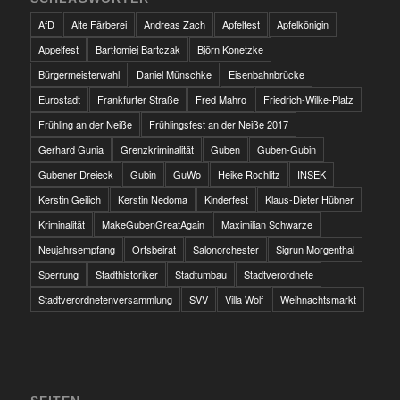
AfD
Alte Färberei
Andreas Zach
Apfelfest
Apfelkönigin
Appelfest
Bartłomiej Bartczak
Björn Konetzke
Bürgermeisterwahl
Daniel Münschke
Eisenbahnbrücke
Eurostadt
Frankfurter Straße
Fred Mahro
Friedrich-Wilke-Platz
Frühling an der Neiße
Frühlingsfest an der Neiße 2017
Gerhard Gunia
Grenzkriminalität
Guben
Guben-Gubin
Gubener Dreieck
Gubin
GuWo
Heike Rochlitz
INSEK
Kerstin Geilich
Kerstin Nedoma
Kinderfest
Klaus-Dieter Hübner
Kriminalität
MakeGubenGreatAgain
Maximilian Schwarze
Neujahrsempfang
Ortsbeirat
Salonorchester
Sigrun Morgenthal
Sperrung
Stadthistoriker
Stadtumbau
Stadtverordnete
Stadtverordnetenversammlung
SVV
Villa Wolf
Weihnachtsmarkt