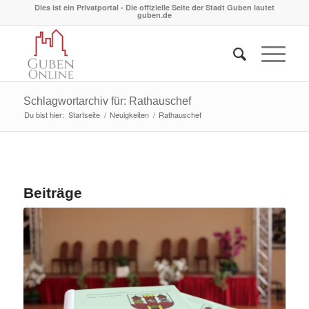
Dies ist ein Privatportal - Die offizielle Seite der Stadt Guben lautet
guben.de
Schlagwortarchiv für: Rathauschef
Du bist hier:
Startseite
/
Neuigkeiten
/
Rathauschef
Beiträge