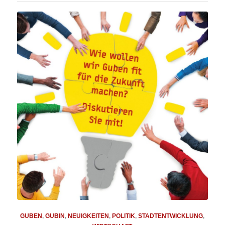
GUBEN
,
GUBIN
,
NEUIGKEITEN
,
POLITIK
,
STADTENTWICKLUNG
,