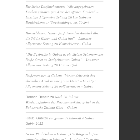
Die kleine Dorfkirchentour: “Alle angegebenen
Kirchen gehören zum Kreis der offenen Kirchen” –
zu
Lausitzer Allgemeine Zeitung
Die Gubener
Dorfkirchentour (Streckenlänge: ca. 50 km)
Himmelsleiter: “Einen faszinierenden Ausblick über
die Städte Guben und Gubin hat” – Lausitzer
zu
Allgemeine Zeitung
Himmelsleiter – Gubin
“Die Egelneiße in Guben ist ein kleiner Seitenarm der
Neiße direkt im Stadgebiet von Guben” – Lausitzer
zu
Allgemeine Zeitung
Grüner Pfad
Neißeterrassen in Guben: “Verwandelte sich das
ehemalige Areal in eine grüne Oase” – Lausitzer
zu
Allgemeine Zeitung
Neißeterrassen – Guben
Renner, Renate
zu
Nach 20 Jahren:
Wiederaufnahme des Personenverkehrs zwischen der
Bahnstrecke Zielona Góra – Guben
Klauß, Gabi
zu
Programm Frühlingsfest Guben
Gubin 2022
Grüne Pfad Guben – Gubin: „Die Bürgerschaften
einander näher zu bringen“ – Lausitzer Allgemeine