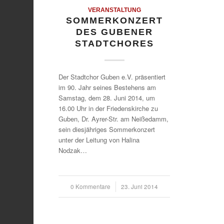
VERANSTALTUNG
SOMMERKONZERT
DES GUBENER
STADTCHORES
Der Stadtchor Guben e.V. präsentiert
im 90. Jahr seines Bestehens am
Samstag, dem 28. Juni 2014, um
16.00 Uhr in der Friedenskirche zu
Guben, Dr. Ayrer-Str. am Neißedamm,
sein diesjähriges Sommerkonzert
unter der Leitung von Halina
Nodzak…
0 Kommentare
/
23. Juni 2014