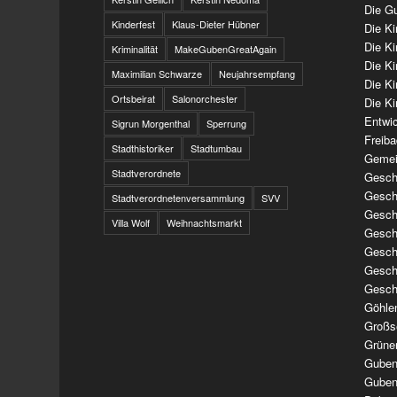
Die Gu
Kinderfest
Klaus-Dieter Hübner
Die K
Die K
Kriminalität
MakeGubenGreatAgain
Die K
Maximilian Schwarze
Neujahrsempfang
Die K
Ortsbeirat
Salonorchester
Die Ki
Entwi
Sigrun Morgenthal
Sperrung
Freib
Stadthistoriker
Stadtumbau
Gemei
Stadtverordnete
Geschi
Geschi
Stadtverordnetenversammlung
SVV
Geschi
Villa Wolf
Weihnachtsmarkt
Geschi
Geschi
Geschi
Gesch
Göhle
Großs
Grüne
Guben
Guben