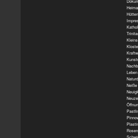
Dokum
Heima
Hütte
Impre
Kathol
Trinit
Klein
Klost
Kraft
Kunst
Nachba
Leben
Natur
Neiße
Neuig
Neuze
Öffnun
Pastl
Pinno
Plasti
Rosen
Schwi