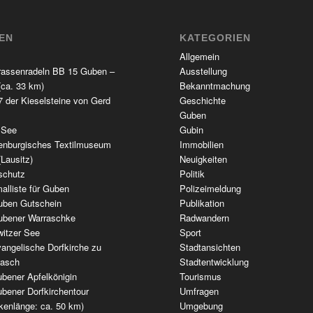
TEN
KATEGORIEN
Allgemein
rassenradeln BB 15 Guben –
Ausstellung
(ca. 33 km)
Bekanntmachung
 der Kieselsteine von Gerd
Geschichte
Guben
 See
Gubin
enburgisches Textilmuseum
Immobilien
(Lausitz)
Neuigkeiten
schutz
Politik
alliste für Guben
Polizeimeldung
uben Gutschein
Publikation
ubener Warraschke
Radwandern
witzer See
Sport
angelische Dorfkirche zu
Stadtansichten
wasch
Stadtentwicklung
bener Apfelkönigin
Tourismus
bener Dorfkirchentour
Umfragen
kenlänge: ca. 50 km)
Umgebung