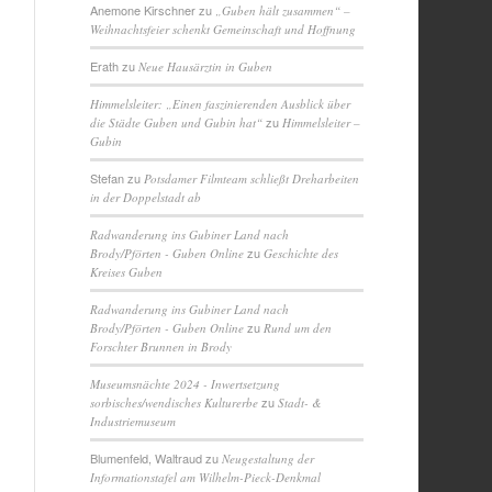
Anemone Kirschner
zu
„Guben hält zusammen“ –
Weihnachtsfeier schenkt Gemeinschaft und Hoffnung
Erath
zu
Neue Hausärztin in Guben
Himmelsleiter: „Einen faszinierenden Ausblick über
zu
die Städte Guben und Gubin hat“
Himmelsleiter –
Gubin
Stefan
zu
Potsdamer Filmteam schließt Dreharbeiten
in der Doppelstadt ab
Radwanderung ins Gubiner Land nach
zu
Brody/Pförten - Guben Online
Geschichte des
Kreises Guben
Radwanderung ins Gubiner Land nach
zu
Brody/Pförten - Guben Online
Rund um den
Forschter Brunnen in Brody
Museumsnächte 2024 - Inwertsetzung
zu
sorbisches/wendisches Kulturerbe
Stadt- &
Industriemuseum
Blumenfeld, Waltraud
zu
Neugestaltung der
Informationstafel am Wilhelm-Pieck-Denkmal