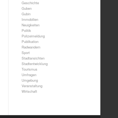
Geschichte
Guben
Gubin
Immobilien
Neuigkeiten
Politik
Polizeimeldung
Publikation
Radwandern
Sport
Stadtansichten
Stadtentwicklung
Tourismus
Umfragen
Umgebung
Veranstaltung
Wirtschaft