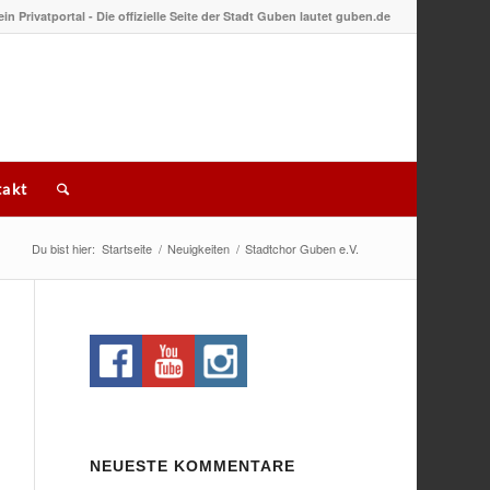
 ein Privatportal - Die offizielle Seite der Stadt Guben lautet guben.de
akt
Du bist hier:
Startseite
/
Neuigkeiten
/
Stadtchor Guben e.V.
NEUESTE KOMMENTARE