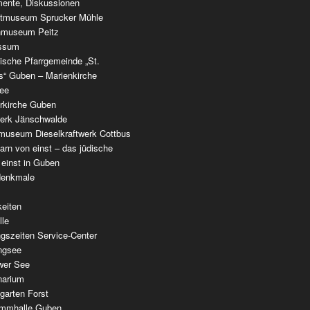
ente, Diskussionen
tmuseum Sprucker Mühle
nmuseum Peitz
ssum
ische Pfarrgemeinde „St.
as“ Guben – Marienkirche
see
erkirche Guben
werk Jänschwalde
museum Dieselkraftwerk Cottbus
rn von einst – das jüdische
 einst in Guben
denkmale
keiten
lle
gszeiten Service-Center
ingsee
wer See
narium
garten Forst
mmhalle Guben