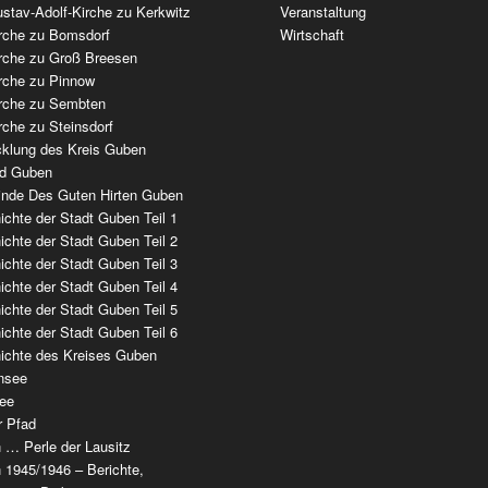
stav-Adolf-Kirche zu Kerkwitz
Veranstaltung
irche zu Bomsdorf
Wirtschaft
irche zu Groß Breesen
irche zu Pinnow
irche zu Sembten
rche zu Steinsdorf
cklung des Kreis Guben
ad Guben
nde Des Guten Hirten Guben
chte der Stadt Guben Teil 1
chte der Stadt Guben Teil 2
chte der Stadt Guben Teil 3
chte der Stadt Guben Teil 4
chte der Stadt Guben Teil 5
chte der Stadt Guben Teil 6
ichte des Kreises Guben
nsee
ee
r Pfad
 … Perle der Lausitz
 1945/1946 – Berichte,