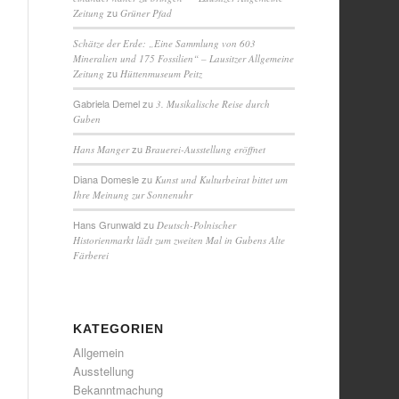
zu
Zeitung
Grüner Pfad
Schätze der Erde: „Eine Sammlung von 603
Mineralien und 175 Fossilien“ – Lausitzer Allgemeine
zu
Zeitung
Hüttenmuseum Peitz
Gabriela Demel
zu
3. Musikalische Reise durch
Guben
zu
Hans Manger
Brauerei-Ausstellung eröffnet
Diana Domesle
zu
Kunst und Kulturbeirat bittet um
Ihre Meinung zur Sonnenuhr
Hans Grunwald
zu
Deutsch-Polnischer
Historienmarkt lädt zum zweiten Mal in Gubens Alte
Färberei
KATEGORIEN
Allgemein
Ausstellung
Bekanntmachung