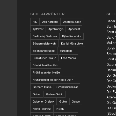
SCHLAGWÖRTER
SEI
Bäder
AfD
Alte Färberei
Andreas Zach
Bahnt
Apfelfest
Apfelkönigin
Appelfest
Forst 
Bartłomiej Bartczak
Björn Konetzke
Band 7
Müller
Bürgermeisterwahl
Daniel Münschke
Borak
Eisenbahnbrücke
Eurostadt
Brand
Frankfurter Straße
Fred Mahro
Forst 
Daten
Friedrich-Wilke-Platz
Denkm
Frühling an der Neiße
Der G
Frühlingsfest an der Neiße 2017
Der G
Deulo
Gerhard Gunia
Grenzkriminalität
Die Ev
Guben
Guben-Gubin
Atter
Gubener Dreieck
Gubin
GuWo
Die Gu
Die Gu
Heike Rochlitz
INSEK
(Strec
Kerstin Geilich
Kerstin Nedoma