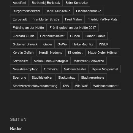
Appelfest
Bartłomiej Bartczak
Björn Konetzke
Bürgermeisterwahl
Daniel Münschke
Eisenbahnbrücke
Eurostadt
Frankfurter Straße
Fred Mahro
Friedrich-Wilke-Platz
Frühling an der Neiße
Frühlingsfest an der Neiße 2017
Gerhard Gunia
Grenzkriminalität
Guben
Guben-Gubin
Gubener Dreieck
Gubin
GuWo
Heike Rochlitz
INSEK
Kerstin Geilich
Kerstin Nedoma
Kinderfest
Klaus-Dieter Hübner
Kriminalität
MakeGubenGreatAgain
Maximilian Schwarze
Neujahrsempfang
Ortsbeirat
Salonorchester
Sigrun Morgenthal
Sperrung
Stadthistoriker
Stadtumbau
Stadtverordnete
Stadtverordnetenversammlung
SVV
Villa Wolf
Weihnachtsmarkt
SEITEN
Bäder