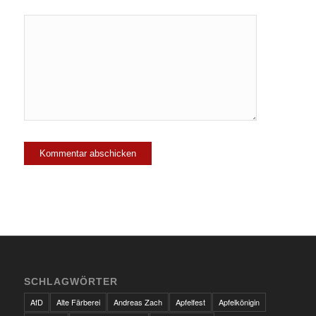
SCHLAGWÖRTER
AfD
Alte Färberei
Andreas Zach
Apfelfest
Apfelkönigin