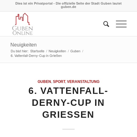
Dies ist ein Privatportal - Die offizielle Seite der Stadt Guben lautet
guben.de
Neuigkeiten
Du bist hier:
Startseite
/
Neuigkeiten
/
Guben
/
6. Vattenfall-Derny-Cup in Grießen
GUBEN
,
SPORT
,
VERANSTALTUNG
6. VATTENFALL-
DERNY-CUP IN
GRIESSEN