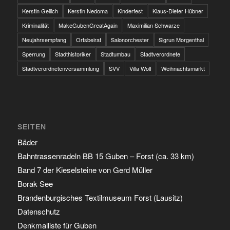
Kerstin Geilich
Kerstin Nedoma
Kinderfest
Klaus-Dieter Hübner
Kriminalität
MakeGubenGreatAgain
Maximilian Schwarze
Neujahrsempfang
Ortsbeirat
Salonorchester
Sigrun Morgenthal
Sperrung
Stadthistoriker
Stadtumbau
Stadtverordnete
Stadtverordnetenversammlung
SVV
Villa Wolf
Weihnachtsmarkt
SEITEN
Bäder
Bahntrassenradeln BB 15 Guben – Forst (ca. 33 km)
Band 7 der Kieselsteine von Gerd Müller
Borak See
Brandenburgisches Textilmuseum Forst (Lausitz)
Datenschutz
Denkmalliste für Guben