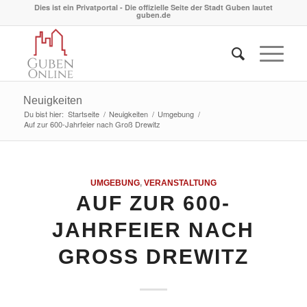
Dies ist ein Privatportal - Die offizielle Seite der Stadt Guben lautet
guben.de
Neuigkeiten
Du bist hier:
Startseite
/
Neuigkeiten
/
Umgebung
/
Auf zur 600-Jahrfeier nach Groß Drewitz
UMGEBUNG
,
VERANSTALTUNG
AUF ZUR 600-
JAHRFEIER NACH
GROSS DREWITZ