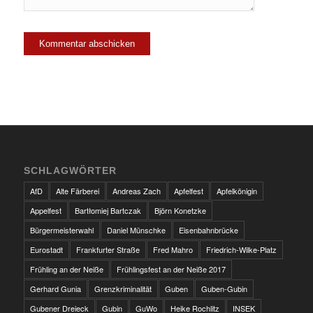
SCHLAGWÖRTER
AfD
Alte Färberei
Andreas Zach
Apfelfest
Apfelkönigin
Appelfest
Bartłomiej Bartczak
Björn Konetzke
Bürgermeisterwahl
Daniel Münschke
Eisenbahnbrücke
Eurostadt
Frankfurter Straße
Fred Mahro
Friedrich-Wilke-Platz
Frühling an der Neiße
Frühlingsfest an der Neiße 2017
Gerhard Gunia
Grenzkriminalität
Guben
Guben-Gubin
Gubener Dreieck
Gubin
GuWo
Heike Rochlitz
INSEK