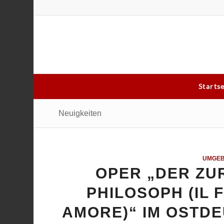
Starts
Neuigkeiten
UMGE
OPER „DER ZU
PHILOSOPH (IL 
AMORE)“ IM OSTD