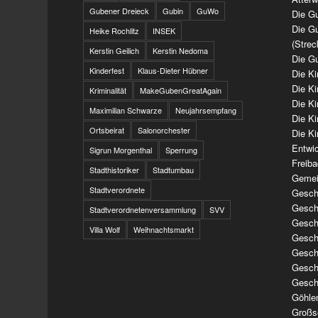
Gubener Dreieck
Gubin
GuWo
Die Gu
Die Gu
Heike Rochlitz
INSEK
(Strec
Kerstin Geilich
Kerstin Nedoma
Die Gu
Kinderfest
Klaus-Dieter Hübner
Die K
Die K
Kriminalität
MakeGubenGreatAgain
Die K
Maximilian Schwarze
Neujahrsempfang
Die K
Ortsbeirat
Salonorchester
Die Ki
Entwi
Sigrun Morgenthal
Sperrung
Freib
Stadthistoriker
Stadtumbau
Gemei
Stadtverordnete
Geschi
Geschi
Stadtverordnetenversammlung
SVV
Geschi
Villa Wolf
Weihnachtsmarkt
Geschi
Geschi
Geschi
Gesch
Göhle
Großs