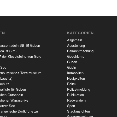
TEN
KATEGORIEN
Allgemein
rassenradeln BB 15 Guben –
Ausstellung
(ca. 33 km)
Bekanntmachung
 der Kieselsteine von Gerd
Geschichte
Guben
 See
Gubin
enburgisches Textilmuseum
Immobilien
(Lausitz)
Neuigkeiten
schutz
Politik
alliste für Guben
Polizeimeldung
uben Gutschein
Publikation
ubener Warraschke
Radwandern
witzer See
Sport
angelische Dorfkirche zu
Stadtansichten
wasch
Stadtentwicklung