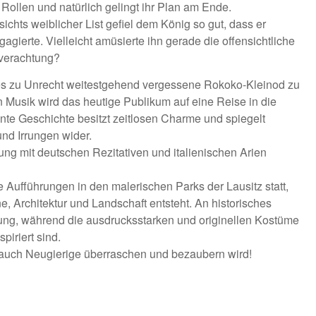
e Rollen und natürlich gelingt ihr Plan am Ende.
chts weiblicher List gefiel dem König so gut, dass er
gierte. Vielleicht amüsierte ihn gerade die offensichtliche
nverachtung?
es zu Unrecht weitestgehend vergessene Rokoko-Kleinod zu
Musik wird das heutige Publikum auf eine Reise in die
te Geschichte besitzt zeitlosen Charme und spiegelt
d Irrungen wider.
sung mit deutschen Rezitativen und italienischen Arien
die Aufführungen in den malerischen Parks der Lausitz statt,
 Architektur und Landschaft entsteht. An historisches
tung, während die ausdrucksstarken und originellen Kostüme
iriert sind.
auch Neugierige überraschen und bezaubern wird!