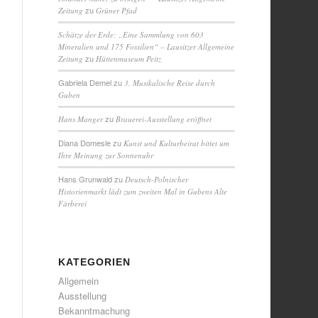
zu
Zeitung
Grüner Pfad
Schätze der Erde: „Eine Sammlung von 603
Mineralien und 175 Fossilien“ – Lausitzer Allgemeine
zu
Zeitung
Hüttenmuseum Peitz
Gabriela Demel
zu
3. Musikalische Reise durch
Guben
zu
Hans Manger
Brauerei-Ausstellung eröffnet
Diana Domesle
zu
Kunst und Kulturbeirat bittet um
Ihre Meinung zur Sonnenuhr
Hans Grunwald
zu
Deutsch-Polnischer
Historienmarkt lädt zum zweiten Mal in Gubens Alte
Färberei
KATEGORIEN
Allgemein
Ausstellung
Bekanntmachung