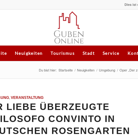
Dies ist
eite
Neuigkeiten
Tourismus
Stadt
Service
Kont
Du bist hier:
Startseite
/
Neuigkeiten
/
Umgebung
/
Oper „Der zu
BUNG
,
VERANSTALTUNG
R LIEBE ÜBERZEUGTE
FILOSOFO CONVINTO IN
EUTSCHEN ROSENGARTEN