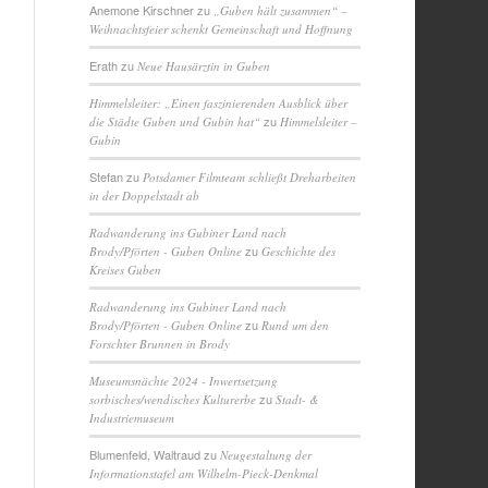
Anemone Kirschner
zu
„Guben hält zusammen“ –
Weihnachtsfeier schenkt Gemeinschaft und Hoffnung
Erath
zu
Neue Hausärztin in Guben
Himmelsleiter: „Einen faszinierenden Ausblick über
zu
die Städte Guben und Gubin hat“
Himmelsleiter –
Gubin
Stefan
zu
Potsdamer Filmteam schließt Dreharbeiten
in der Doppelstadt ab
Radwanderung ins Gubiner Land nach
zu
Brody/Pförten - Guben Online
Geschichte des
Kreises Guben
Radwanderung ins Gubiner Land nach
zu
Brody/Pförten - Guben Online
Rund um den
Forschter Brunnen in Brody
Museumsnächte 2024 - Inwertsetzung
zu
sorbisches/wendisches Kulturerbe
Stadt- &
Industriemuseum
Blumenfeld, Waltraud
zu
Neugestaltung der
Informationstafel am Wilhelm-Pieck-Denkmal