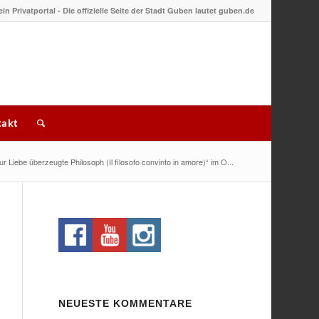
 ein Privatportal - Die offizielle Seite der Stadt Guben lautet guben.de
akt
r Liebe überzeugte Philosoph (Il filosofo convinto in amore)“ im O...
NEUESTE KOMMENTARE