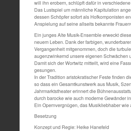
will ihn erobern, schlüpft dafür in verschieden
Das Lustspiel um männliche Kapitulation angesi
dessen Schöpfer sofort als Hofkomponisten enga
Anspielung auf seine allseits bekannte Fraue
Ein junges Alte Musik-Ensemble erweckt dies
neuem Leben. Dank der farbigen, wunderbaren 
Vergangenheit mitgenommen, doch die turbulen
augenzwinkernd unsere eigenen Schwächen un
Damit sich der Wortwitz mitteilt, wird eine Fas
gesungen.
In der Tradition aristokratischer Feste finden 
so dass ein Gesamtkunstwerk aus Musik, Szene,
Jahrmarktstheater erinnert die Bühnenausstat
durch barocke wie auch moderne Gewänder insp
Ein Opernvergnügen, das Musikliebhaber wie 
Besetzung
Konzept und Regie: Heike Hanefeld