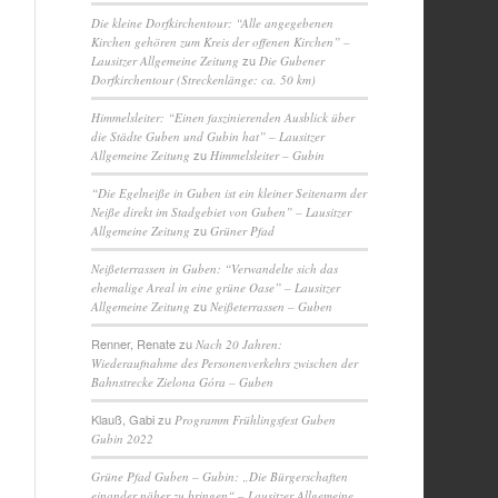
Die kleine Dorfkirchentour: “Alle angegebenen
Kirchen gehören zum Kreis der offenen Kirchen” –
zu
Lausitzer Allgemeine Zeitung
Die Gubener
Dorfkirchentour (Streckenlänge: ca. 50 km)
Himmelsleiter: “Einen faszinierenden Ausblick über
die Städte Guben und Gubin hat” – Lausitzer
zu
Allgemeine Zeitung
Himmelsleiter – Gubin
“Die Egelneiße in Guben ist ein kleiner Seitenarm der
Neiße direkt im Stadgebiet von Guben” – Lausitzer
zu
Allgemeine Zeitung
Grüner Pfad
Neißeterrassen in Guben: “Verwandelte sich das
ehemalige Areal in eine grüne Oase” – Lausitzer
zu
Allgemeine Zeitung
Neißeterrassen – Guben
Renner, Renate
zu
Nach 20 Jahren:
Wiederaufnahme des Personenverkehrs zwischen der
Bahnstrecke Zielona Góra – Guben
Klauß, Gabi
zu
Programm Frühlingsfest Guben
Gubin 2022
Grüne Pfad Guben – Gubin: „Die Bürgerschaften
einander näher zu bringen“ – Lausitzer Allgemeine