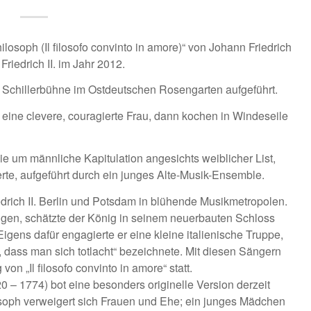
osoph (Il filosofo convinto in amore)“ von Johann Friedrich
riedrich II. im Jahr 2012.
 Schillerbühne im Ostdeutschen Rosengarten aufgeführt.
eine clevere, couragierte Frau, dann kochen in Windeseile
ie um männliche Kapitulation angesichts weiblicher List,
ierte, aufgeführt durch ein junges Alte-Musik-Ensemble.
edrich II. Berlin und Potsdam in blühende Musikmetropolen.
gen, schätzte der König in seinem neuerbauten Schloss
igens dafür engagierte er eine kleine italienische Truppe,
 dass man sich totlacht“ bezeichnete. Mit diesen Sängern
on „Il filosofo convinto in amore“ statt.
0 – 1774) bot eine besonders originelle Version derzeit
osoph verweigert sich Frauen und Ehe; ein junges Mädchen