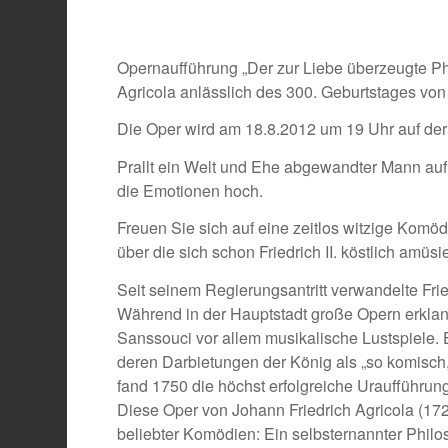
Opernaufführung „Der zur Liebe überzeugte Phil
Agricola anlässlich des 300. Geburtstages von F
Die Oper wird am 18.8.2012 um 19 Uhr auf der
Prallt ein Welt und Ehe abgewandter Mann auf 
die Emotionen hoch.
Freuen Sie sich auf eine zeitlos witzige Komöd
über die sich schon Friedrich II. köstlich amüs
Seit seinem Regierungsantritt verwandelte Fri
Während in der Hauptstadt große Opern erklan
Sanssouci vor allem musikalische Lustspiele. E
deren Darbietungen der König als „so komisch,
fand 1750 die höchst erfolgreiche Uraufführung v
Diese Oper von Johann Friedrich Agricola (172
beliebter Komödien: Ein selbsternannter Phil