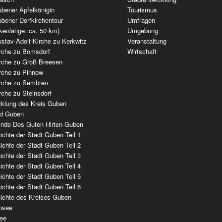
bener Apfelkönigin
Tourismus
bener Dorfkirchentour
Umfragen
kenlänge: ca. 50 km)
Umgebung
stav-Adolf-Kirche zu Kerkwitz
Veranstaltung
irche zu Bomsdorf
Wirtschaft
irche zu Groß Breesen
irche zu Pinnow
irche zu Sembten
rche zu Steinsdorf
cklung des Kreis Guben
ad Guben
nde Des Guten Hirten Guben
chte der Stadt Guben Teil 1
chte der Stadt Guben Teil 2
chte der Stadt Guben Teil 3
chte der Stadt Guben Teil 4
chte der Stadt Guben Teil 5
chte der Stadt Guben Teil 6
ichte des Kreises Guben
nsee
ee