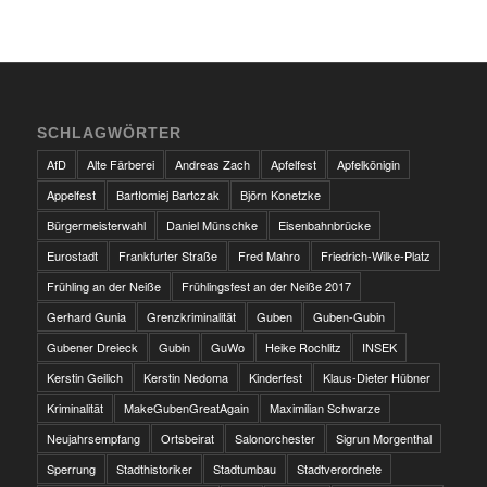
SCHLAGWÖRTER
AfD
Alte Färberei
Andreas Zach
Apfelfest
Apfelkönigin
Appelfest
Bartłomiej Bartczak
Björn Konetzke
Bürgermeisterwahl
Daniel Münschke
Eisenbahnbrücke
Eurostadt
Frankfurter Straße
Fred Mahro
Friedrich-Wilke-Platz
Frühling an der Neiße
Frühlingsfest an der Neiße 2017
Gerhard Gunia
Grenzkriminalität
Guben
Guben-Gubin
Gubener Dreieck
Gubin
GuWo
Heike Rochlitz
INSEK
Kerstin Geilich
Kerstin Nedoma
Kinderfest
Klaus-Dieter Hübner
Kriminalität
MakeGubenGreatAgain
Maximilian Schwarze
Neujahrsempfang
Ortsbeirat
Salonorchester
Sigrun Morgenthal
Sperrung
Stadthistoriker
Stadtumbau
Stadtverordnete