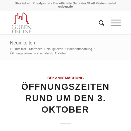
Dies ist ein Privatportal - Die offizielle Seite der Stadt Guben lautet
guben.de
Neuigkeiten
Du bist hier:
Startseite
/
Neuigkeiten
/
Bekanntmachung
/
Öffnungszeiten rund um den 3. Oktober
BEKANNTMACHUNG
ÖFFNUNGSZEITEN
RUND UM DEN 3.
OKTOBER