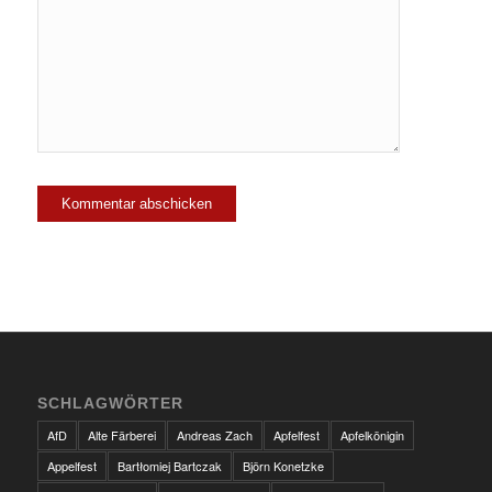
SCHLAGWÖRTER
AfD
Alte Färberei
Andreas Zach
Apfelfest
Apfelkönigin
Appelfest
Bartłomiej Bartczak
Björn Konetzke