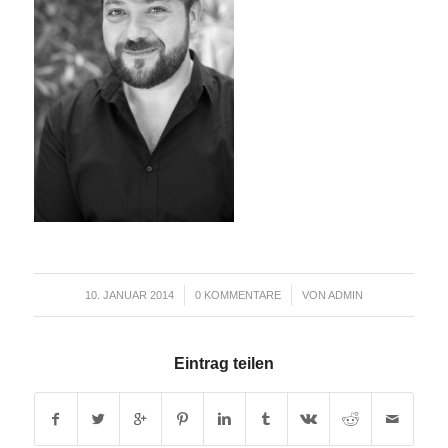
/
/
10. JANUAR 2014
0 KOMMENTARE
VON
ADMIN
Eintrag teilen