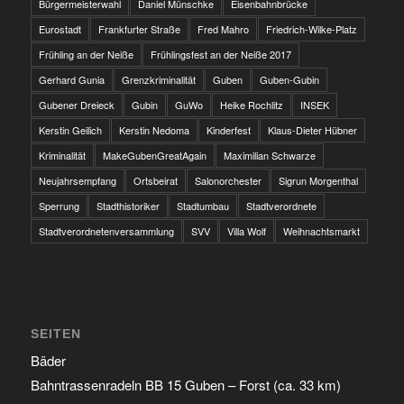
Bürgermeisterwahl
Daniel Münschke
Eisenbahnbrücke
Eurostadt
Frankfurter Straße
Fred Mahro
Friedrich-Wilke-Platz
Frühling an der Neiße
Frühlingsfest an der Neiße 2017
Gerhard Gunia
Grenzkriminalität
Guben
Guben-Gubin
Gubener Dreieck
Gubin
GuWo
Heike Rochlitz
INSEK
Kerstin Geilich
Kerstin Nedoma
Kinderfest
Klaus-Dieter Hübner
Kriminalität
MakeGubenGreatAgain
Maximilian Schwarze
Neujahrsempfang
Ortsbeirat
Salonorchester
Sigrun Morgenthal
Sperrung
Stadthistoriker
Stadtumbau
Stadtverordnete
Stadtverordnetenversammlung
SVV
Villa Wolf
Weihnachtsmarkt
SEITEN
Bäder
Bahntrassenradeln BB 15 Guben – Forst (ca. 33 km)