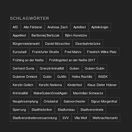
SCHLAGWÖRTER
AfD
Alte Färberei
Andreas Zach
Apfelfest
Apfelkönigin
Appelfest
Bartłomiej Bartczak
Björn Konetzke
Bürgermeisterwahl
Daniel Münschke
Eisenbahnbrücke
Eurostadt
Frankfurter Straße
Fred Mahro
Friedrich-Wilke-Platz
Frühling an der Neiße
Frühlingsfest an der Neiße 2017
Gerhard Gunia
Grenzkriminalität
Guben
Guben-Gubin
Gubener Dreieck
Gubin
GuWo
Heike Rochlitz
INSEK
Kerstin Geilich
Kerstin Nedoma
Kinderfest
Klaus-Dieter Hübner
Kriminalität
MakeGubenGreatAgain
Maximilian Schwarze
Neujahrsempfang
Ortsbeirat
Salonorchester
Sigrun Morgenthal
Sperrung
Stadthistoriker
Stadtumbau
Stadtverordnete
Stadtverordnetenversammlung
SVV
Villa Wolf
Weihnachtsmarkt