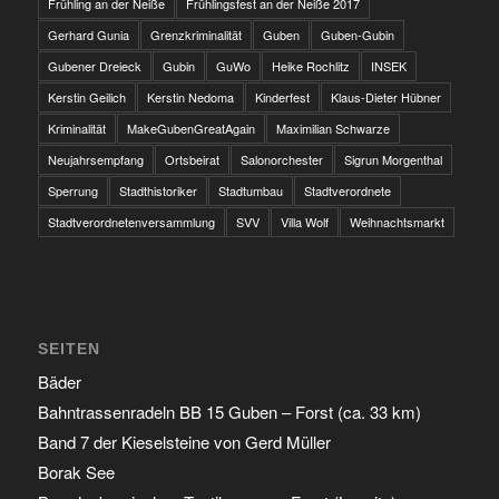
Frühling an der Neiße
Frühlingsfest an der Neiße 2017
Gerhard Gunia
Grenzkriminalität
Guben
Guben-Gubin
Gubener Dreieck
Gubin
GuWo
Heike Rochlitz
INSEK
Kerstin Geilich
Kerstin Nedoma
Kinderfest
Klaus-Dieter Hübner
Kriminalität
MakeGubenGreatAgain
Maximilian Schwarze
Neujahrsempfang
Ortsbeirat
Salonorchester
Sigrun Morgenthal
Sperrung
Stadthistoriker
Stadtumbau
Stadtverordnete
Stadtverordnetenversammlung
SVV
Villa Wolf
Weihnachtsmarkt
SEITEN
Bäder
Bahntrassenradeln BB 15 Guben – Forst (ca. 33 km)
Band 7 der Kieselsteine von Gerd Müller
Borak See