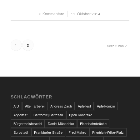
0 Kommentare
/
11. Oktober 2014
1
2
Seite 2 von 2
SCHLAGWÖRTER
AfD
Alte Färberei
Andreas Zach
Apfelfest
Apfelkönigin
Appelfest
Bartłomiej Bartczak
Björn Konetzke
Bürgermeisterwahl
Daniel Münschke
Eisenbahnbrücke
Eurostadt
Frankfurter Straße
Fred Mahro
Friedrich-Wilke-Platz