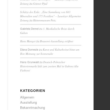
zu
Zeitung
Grüner Pfad
Schätze der Erde: „Eine Sammlung von 603
Mineralien und 175 Fossilien“ – Lausitzer Allgemeine
zu
Zeitung
Hüttenmuseum Peitz
Gabriela Demel
zu
3. Musikalische Reise durch
Guben
zu
Hans Manger
Brauerei-Ausstellung eröffnet
Diana Domesle
zu
Kunst und Kulturbeirat bittet um
Ihre Meinung zur Sonnenuhr
Hans Grunwald
zu
Deutsch-Polnischer
Historienmarkt lädt zum zweiten Mal in Gubens Alte
Färberei
KATEGORIEN
Allgemein
Ausstellung
Bekanntmachung