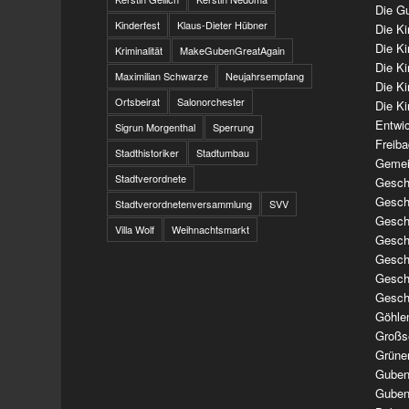
Die Gu
Kinderfest
Klaus-Dieter Hübner
Die K
Die K
Kriminalität
MakeGubenGreatAgain
Die K
Maximilian Schwarze
Neujahrsempfang
Die K
Ortsbeirat
Salonorchester
Die Ki
Entwi
Sigrun Morgenthal
Sperrung
Freib
Stadthistoriker
Stadtumbau
Gemei
Stadtverordnete
Geschi
Geschi
Stadtverordnetenversammlung
SVV
Geschi
Villa Wolf
Weihnachtsmarkt
Geschi
Geschi
Geschi
Gesch
Göhle
Großs
Grüne
Guben
Guben