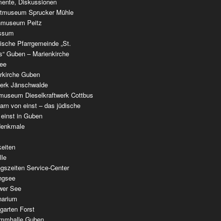
ente, Diskussionen
tmuseum Sprucker Mühle
nmuseum Peitz
ssum
ische Pfarrgemeinde „St.
as“ Guben – Marienkirche
see
erkirche Guben
werk Jänschwalde
museum Dieselkraftwerk Cottbus
rn von einst – das jüdische
 einst in Guben
denkmale
keiten
lle
gszeiten Service-Center
ingsee
wer See
narium
garten Forst
mmhalle Guben