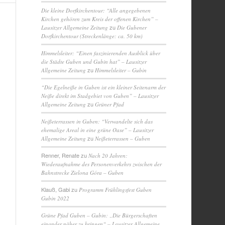
Die kleine Dorfkirchentour: “Alle angegebenen
Kirchen gehören zum Kreis der offenen Kirchen” –
zu
Lausitzer Allgemeine Zeitung
Die Gubener
Dorfkirchentour (Streckenlänge: ca. 50 km)
Himmelsleiter: “Einen faszinierenden Ausblick über
die Städte Guben und Gubin hat” – Lausitzer
zu
Allgemeine Zeitung
Himmelsleiter – Gubin
“Die Egelneiße in Guben ist ein kleiner Seitenarm der
Neiße direkt im Stadgebiet von Guben” – Lausitzer
zu
Allgemeine Zeitung
Grüner Pfad
Neißeterrassen in Guben: “Verwandelte sich das
ehemalige Areal in eine grüne Oase” – Lausitzer
zu
Allgemeine Zeitung
Neißeterrassen – Guben
Renner, Renate
zu
Nach 20 Jahren:
Wiederaufnahme des Personenverkehrs zwischen der
Bahnstrecke Zielona Góra – Guben
Klauß, Gabi
zu
Programm Frühlingsfest Guben
Gubin 2022
Grüne Pfad Guben – Gubin: „Die Bürgerschaften
einander näher zu bringen“ – Lausitzer Allgemeine