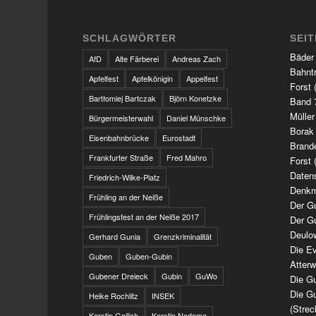
SCHLAGWÖRTER
SEI
Bäder
AfD
Alte Färberei
Andreas Zach
Bahnt
Apfelfest
Apfelkönigin
Appelfest
Forst 
Bartłomiej Bartczak
Björn Konetzke
Band 7
Müller
Bürgermeisterwahl
Daniel Münschke
Borak
Eisenbahnbrücke
Eurostadt
Brand
Frankfurter Straße
Fred Mahro
Forst 
Daten
Friedrich-Wilke-Platz
Denkm
Frühling an der Neiße
Der G
Frühlingsfest an der Neiße 2017
Der G
Deulo
Gerhard Gunia
Grenzkriminalität
Die Ev
Guben
Guben-Gubin
Atter
Gubener Dreieck
Gubin
GuWo
Die Gu
Die Gu
Heike Rochlitz
INSEK
(Strec
Kerstin Geilich
Kerstin Nedoma