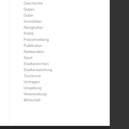
Geschichte
Guben
Gubin
Immobilien
Neuigkeiten
Politik
Polizeimeldung
Publikation
Radwandern
Sport
Stadtansichten
Stadtentwicklung
Tourismus
Umfragen
Umgebung
Veranstaltung
Wirtschaft