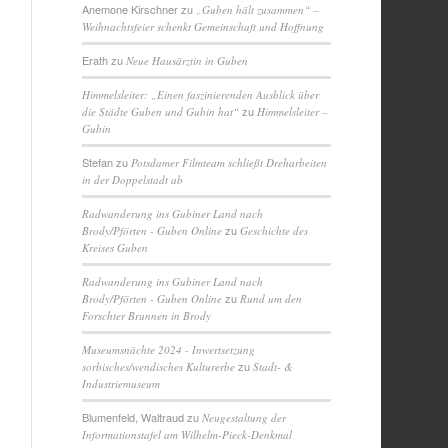
Anemone Kirschner
zu
„Guben hält zusammen“ –
Weihnachtsfeier schenkt Gemeinschaft und Hoffnung
Erath
zu
Neue Hausärztin in Guben
Himmelsleiter: „Einen faszinierenden Ausblick über
zu
die Städte Guben und Gubin hat“
Himmelsleiter –
Gubin
Stefan
zu
Potsdamer Filmteam schließt Dreharbeiten
in der Doppelstadt ab
Radwanderung ins Gubiner Land nach
zu
Brody/Pförten - Guben Online
Geschichte des
Kreises Guben
Radwanderung ins Gubiner Land nach
zu
Brody/Pförten - Guben Online
Rund um den
Forschter Brunnen in Brody
Museumsnächte 2024 - Inwertsetzung
zu
sorbisches/wendisches Kulturerbe
Stadt- &
Industriemuseum
Blumenfeld, Waltraud
zu
Neugestaltung der
Informationstafel am Wilhelm-Pieck-Denkmal