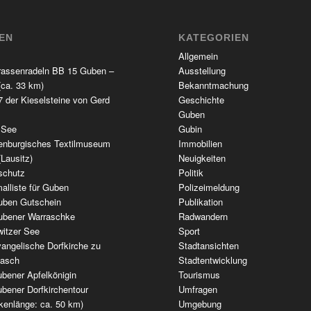
TEN
KATEGORIEN
Allgemein
rassenradeln BB 15 Guben –
Ausstellung
(ca. 33 km)
Bekanntmachung
 der Kieselsteine von Gerd
Geschichte
Guben
 See
Gubin
enburgisches Textilmuseum
Immobilien
(Lausitz)
Neuigkeiten
schutz
Politik
alliste für Guben
Polizeimeldung
uben Gutschein
Publikation
ubener Warraschke
Radwandern
witzer See
Sport
angelische Dorfkirche zu
Stadtansichten
wasch
Stadtentwicklung
bener Apfelkönigin
Tourismus
bener Dorfkirchentour
Umfragen
kenlänge: ca. 50 km)
Umgebung