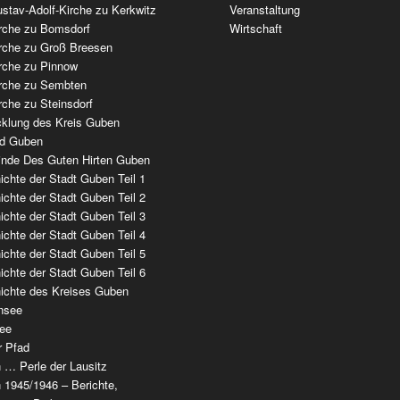
stav-Adolf-Kirche zu Kerkwitz
Veranstaltung
irche zu Bomsdorf
Wirtschaft
irche zu Groß Breesen
irche zu Pinnow
irche zu Sembten
rche zu Steinsdorf
cklung des Kreis Guben
ad Guben
nde Des Guten Hirten Guben
chte der Stadt Guben Teil 1
chte der Stadt Guben Teil 2
chte der Stadt Guben Teil 3
chte der Stadt Guben Teil 4
chte der Stadt Guben Teil 5
chte der Stadt Guben Teil 6
ichte des Kreises Guben
nsee
ee
r Pfad
 … Perle der Lausitz
 1945/1946 – Berichte,