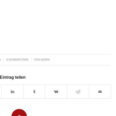
/
6
0 KOMMENTARE
VON
ADMIN
Eintrag teilen