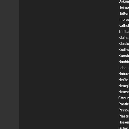
Dokum
Heima
Hütte
Impre
Kathol
Trinit
Klein
Klost
Kraft
Kunst
Nachba
Leben
Natur
Neiße
Neuig
Neuze
Öffnun
Pastl
Pinno
Plasti
Rosen
Schwi