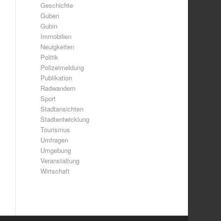
Geschichte
Guben
Gubin
Immobilien
Neuigkeiten
Politik
Polizeimeldung
Publikation
Radwandern
Sport
Stadtansichten
Stadtentwicklung
Tourismus
Umfragen
Umgebung
Veranstaltung
Wirtschaft