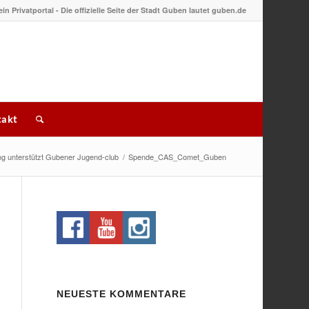
 ein Privatportal - Die offizielle Seite der Stadt Guben lautet guben.de
akt
ung unterstützt Gubener Jugend-club
/
Spende_CAS_Comet_Guben
NEUESTE KOMMENTARE