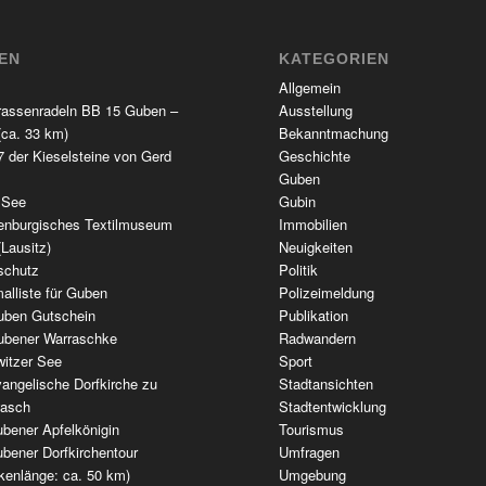
TEN
KATEGORIEN
Allgemein
rassenradeln BB 15 Guben –
Ausstellung
(ca. 33 km)
Bekanntmachung
 der Kieselsteine von Gerd
Geschichte
Guben
 See
Gubin
enburgisches Textilmuseum
Immobilien
(Lausitz)
Neuigkeiten
schutz
Politik
alliste für Guben
Polizeimeldung
uben Gutschein
Publikation
ubener Warraschke
Radwandern
witzer See
Sport
angelische Dorfkirche zu
Stadtansichten
wasch
Stadtentwicklung
bener Apfelkönigin
Tourismus
bener Dorfkirchentour
Umfragen
kenlänge: ca. 50 km)
Umgebung