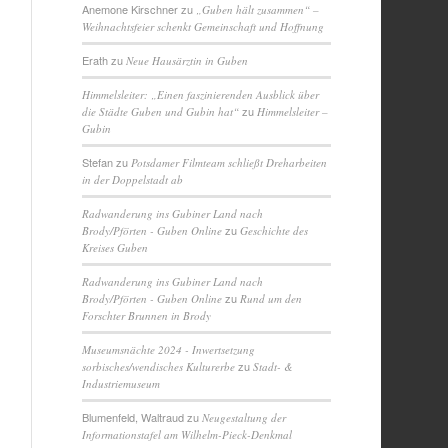
Anemone Kirschner
zu
„Guben hält zusammen“ –
Weihnachtsfeier schenkt Gemeinschaft und Hoffnung
Erath
zu
Neue Hausärztin in Guben
Himmelsleiter: „Einen faszinierenden Ausblick über
zu
die Städte Guben und Gubin hat“
Himmelsleiter –
Gubin
Stefan
zu
Potsdamer Filmteam schließt Dreharbeiten
in der Doppelstadt ab
Radwanderung ins Gubiner Land nach
zu
Brody/Pförten - Guben Online
Geschichte des
Kreises Guben
Radwanderung ins Gubiner Land nach
zu
Brody/Pförten - Guben Online
Rund um den
Forschter Brunnen in Brody
Museumsnächte 2024 - Inwertsetzung
zu
sorbisches/wendisches Kulturerbe
Stadt- &
Industriemuseum
Blumenfeld, Waltraud
zu
Neugestaltung der
Informationstafel am Wilhelm-Pieck-Denkmal