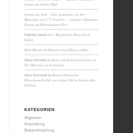
zu
Zeitung
Grüner Pfad
Schätze der Erde: „Eine Sammlung von 603
Mineralien und 175 Fossilien“ – Lausitzer Allgemeine
zu
Zeitung
Hüttenmuseum Peitz
Gabriela Demel
zu
3. Musikalische Reise durch
Guben
zu
Hans Manger
Brauerei-Ausstellung eröffnet
Diana Domesle
zu
Kunst und Kulturbeirat bittet um
Ihre Meinung zur Sonnenuhr
Hans Grunwald
zu
Deutsch-Polnischer
Historienmarkt lädt zum zweiten Mal in Gubens Alte
Färberei
KATEGORIEN
Allgemein
Ausstellung
Bekanntmachung