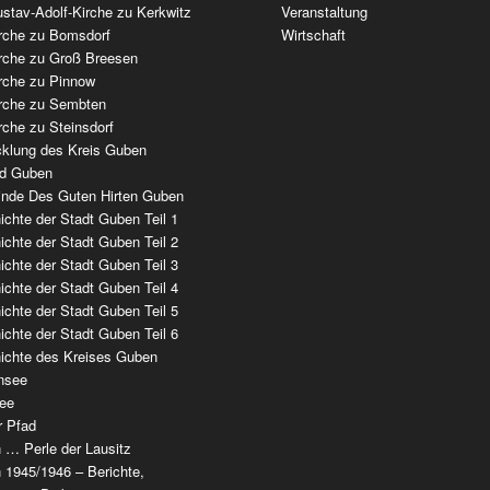
stav-Adolf-Kirche zu Kerkwitz
Veranstaltung
irche zu Bomsdorf
Wirtschaft
irche zu Groß Breesen
irche zu Pinnow
irche zu Sembten
rche zu Steinsdorf
cklung des Kreis Guben
ad Guben
nde Des Guten Hirten Guben
chte der Stadt Guben Teil 1
chte der Stadt Guben Teil 2
chte der Stadt Guben Teil 3
chte der Stadt Guben Teil 4
chte der Stadt Guben Teil 5
chte der Stadt Guben Teil 6
ichte des Kreises Guben
nsee
ee
r Pfad
 … Perle der Lausitz
 1945/1946 – Berichte,