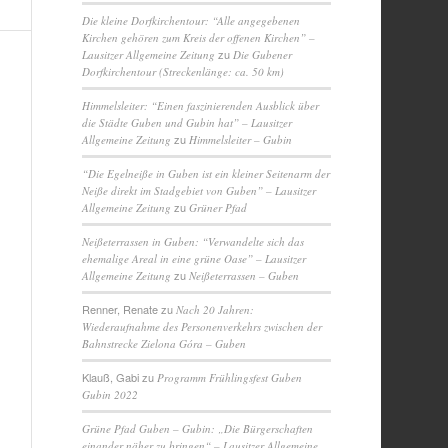
Die kleine Dorfkirchentour: “Alle angegebenen
Kirchen gehören zum Kreis der offenen Kirchen” –
zu
Lausitzer Allgemeine Zeitung
Die Gubener
Dorfkirchentour (Streckenlänge: ca. 50 km)
Himmelsleiter: “Einen faszinierenden Ausblick über
die Städte Guben und Gubin hat” – Lausitzer
zu
Allgemeine Zeitung
Himmelsleiter – Gubin
“Die Egelneiße in Guben ist ein kleiner Seitenarm der
Neiße direkt im Stadgebiet von Guben” – Lausitzer
zu
Allgemeine Zeitung
Grüner Pfad
Neißeterrassen in Guben: “Verwandelte sich das
ehemalige Areal in eine grüne Oase” – Lausitzer
zu
Allgemeine Zeitung
Neißeterrassen – Guben
Renner, Renate
zu
Nach 20 Jahren:
Wiederaufnahme des Personenverkehrs zwischen der
Bahnstrecke Zielona Góra – Guben
Klauß, Gabi
zu
Programm Frühlingsfest Guben
Gubin 2022
Grüne Pfad Guben – Gubin: „Die Bürgerschaften
einander näher zu bringen“ – Lausitzer Allgemeine