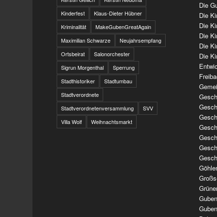
Die Gu
Kinderfest
Klaus-Dieter Hübner
Die K
Die K
Kriminalität
MakeGubenGreatAgain
Die K
Maximilian Schwarze
Neujahrsempfang
Die K
Ortsbeirat
Salonorchester
Die Ki
Entwi
Sigrun Morgenthal
Sperrung
Freib
Stadthistoriker
Stadtumbau
Gemei
Stadtverordnete
Geschi
Geschi
Stadtverordnetenversammlung
SVV
Geschi
Villa Wolf
Weihnachtsmarkt
Geschi
Geschi
Geschi
Gesch
Göhle
Großs
Grüne
Guben
Guben