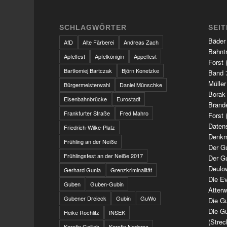
SCHLAGWÖRTER
SEI
Bäder
AfD
Alte Färberei
Andreas Zach
Bahnt
Apfelfest
Apfelkönigin
Appelfest
Forst 
Bartłomiej Bartczak
Björn Konetzke
Band 7
Müller
Bürgermeisterwahl
Daniel Münschke
Borak
Eisenbahnbrücke
Eurostadt
Brand
Frankfurter Straße
Fred Mahro
Forst 
Daten
Friedrich-Wilke-Platz
Denkm
Frühling an der Neiße
Der G
Frühlingsfest an der Neiße 2017
Der G
Deulo
Gerhard Gunia
Grenzkriminalität
Die Ev
Guben
Guben-Gubin
Atter
Gubener Dreieck
Gubin
GuWo
Die Gu
Die Gu
Heike Rochlitz
INSEK
(Strec
Kerstin Geilich
Kerstin Nedoma