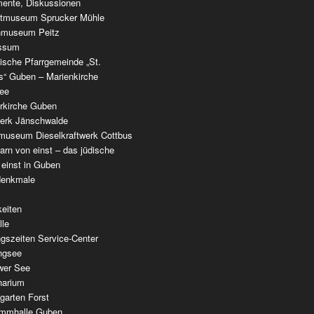
ente, Diskussionen
tmuseum Sprucker Mühle
nmuseum Peitz
ssum
ische Pfarrgemeinde „St.
as“ Guben – Marienkirche
see
erkirche Guben
werk Jänschwalde
museum Dieselkraftwerk Cottbus
rn von einst – das jüdische
 einst in Guben
denkmale
keiten
lle
gszeiten Service-Center
ingsee
wer See
narium
garten Forst
mmhalle Guben