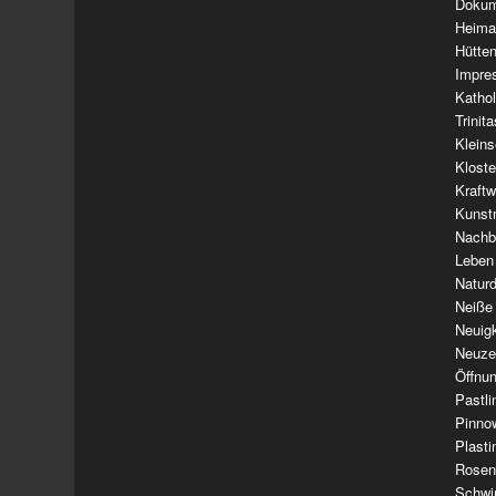
Dokum
Heima
Hütte
Impre
Kathol
Trinit
Klein
Klost
Kraft
Kunst
Nachba
Leben
Natur
Neiße
Neuig
Neuze
Öffnun
Pastl
Pinno
Plasti
Rosen
Schwi