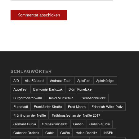
SCHLAGWÖRTER
AfD
Alte Färberei
Andreas Zach
Apfelfest
Apfelkönigin
Appelfest
Bartłomiej Bartczak
Björn Konetzke
Bürgermeisterwahl
Daniel Münschke
Eisenbahnbrücke
Eurostadt
Frankfurter Straße
Fred Mahro
Friedrich-Wilke-Platz
Frühling an der Neiße
Frühlingsfest an der Neiße 2017
Gerhard Gunia
Grenzkriminalität
Guben
Guben-Gubin
Gubener Dreieck
Gubin
GuWo
Heike Rochlitz
INSEK