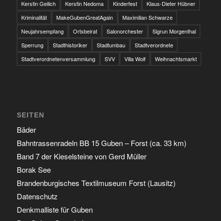
Kerstin Geilich
Kerstin Nedoma
Kinderfest
Klaus-Dieter Hübner
Kriminalität
MakeGubenGreatAgain
Maximilian Schwarze
Neujahrsempfang
Ortsbeirat
Salonorchester
Sigrun Morgenthal
Sperrung
Stadthistoriker
Stadtumbau
Stadtverordnete
Stadtverordnetenversammlung
SVV
Villa Wolf
Weihnachtsmarkt
SEITEN
Bäder
Bahntrassenradeln BB 15 Guben – Forst (ca. 33 km)
Band 7 der Kieselsteine von Gerd Müller
Borak See
Brandenburgisches Textilmuseum Forst (Lausitz)
Datenschutz
Denkmalliste für Guben