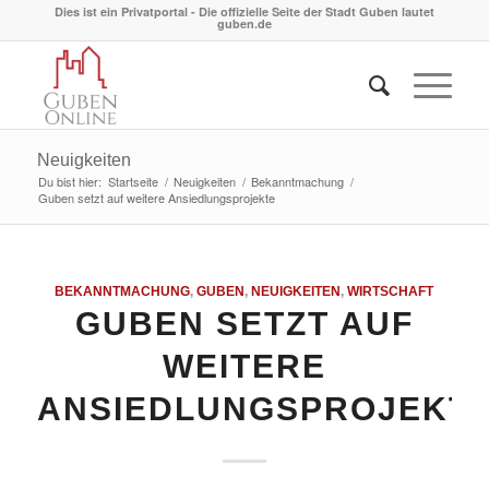
Dies ist ein Privatportal - Die offizielle Seite der Stadt Guben lautet
guben.de
Neuigkeiten
Du bist hier:
Startseite
/
Neuigkeiten
/
Bekanntmachung
/
Guben setzt auf weitere Ansiedlungsprojekte
BEKANNTMACHUNG
,
GUBEN
,
NEUIGKEITEN
,
WIRTSCHAFT
GUBEN SETZT AUF
WEITERE
ANSIEDLUNGSPROJEKT