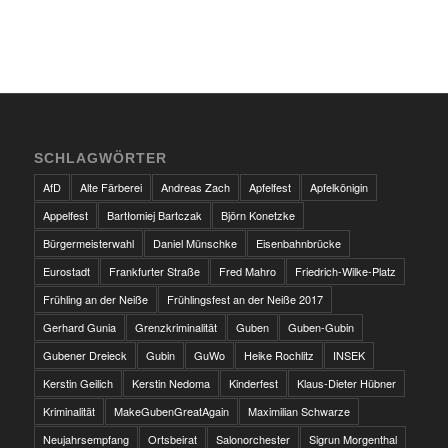
SCHLAGWÖRTER
AfD
Alte Färberei
Andreas Zach
Apfelfest
Apfelkönigin
Appelfest
Bartłomiej Bartczak
Björn Konetzke
Bürgermeisterwahl
Daniel Münschke
Eisenbahnbrücke
Eurostadt
Frankfurter Straße
Fred Mahro
Friedrich-Wilke-Platz
Frühling an der Neiße
Frühlingsfest an der Neiße 2017
Gerhard Gunia
Grenzkriminalität
Guben
Guben-Gubin
Gubener Dreieck
Gubin
GuWo
Heike Rochlitz
INSEK
Kerstin Geilich
Kerstin Nedoma
Kinderfest
Klaus-Dieter Hübner
Kriminalität
MakeGubenGreatAgain
Maximilian Schwarze
Neujahrsempfang
Ortsbeirat
Salonorchester
Sigrun Morgenthal