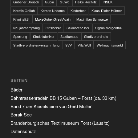
Gubener Dreieck
Gubin
GuWo
Heike Rochlitz
INSEK
Kerstin Geilich
Kerstin Nedoma
Kinderfest
Klaus-Dieter Hübner
Kriminalität
MakeGubenGreatAgain
Maximilian Schwarze
Neujahrsempfang
Ortsbeirat
Salonorchester
Sigrun Morgenthal
Sperrung
Stadthistoriker
Stadtumbau
Stadtverordnete
Stadtverordnetenversammlung
SVV
Villa Wolf
Weihnachtsmarkt
SEITEN
Bäder
Bahntrassenradeln BB 15 Guben – Forst (ca. 33 km)
Band 7 der Kieselsteine von Gerd Müller
Borak See
Brandenburgisches Textilmuseum Forst (Lausitz)
Datenschutz