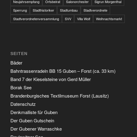
Neujahrsempfang
Ortsbeirat
Salonorchester
Sigrun Morgenthal
Sperrung
Stadthistoriker
Stadtumbau
Stadtverordnete
Stadtverordnetenversammlung
SVV
Villa Wolf
Weihnachtsmarkt
SEITEN
Bäder
Bahntrassenradeln BB 15 Guben – Forst (ca. 33 km)
Band 7 der Kieselsteine von Gerd Müller
Borak See
Brandenburgisches Textilmuseum Forst (Lausitz)
Datenschutz
Denkmalliste für Guben
Der Guben Gutschein
Der Gubener Warraschke
Deulowitzer See