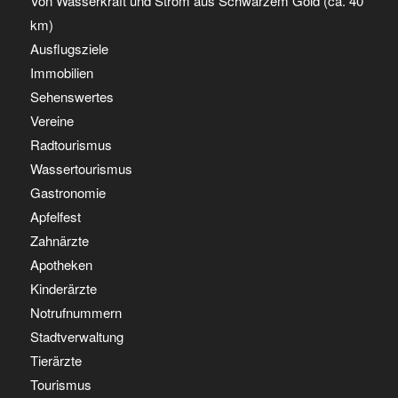
Von Wasserkraft und Strom aus Schwarzem Gold (ca. 40
km)
Ausflugsziele
Immobilien
Sehenswertes
Vereine
Radtourismus
Wassertourismus
Gastronomie
Apfelfest
Zahnärzte
Apotheken
Kinderärzte
Notrufnummern
Stadtverwaltung
Tierärzte
Tourismus