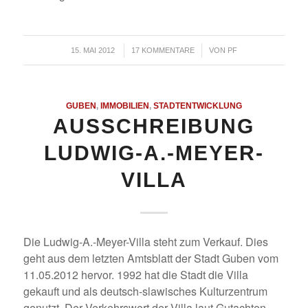
/
/
15. MAI 2012
17 KOMMENTARE
VON
PF
GUBEN
,
IMMOBILIEN
,
STADTENTWICKLUNG
AUSSCHREIBUNG
LUDWIG-A.-MEYER-
VILLA
Die Ludwig-A.-Meyer-Villa steht zum Verkauf. Dies
geht aus dem letzten Amtsblatt der Stadt Guben vom
11.05.2012 hervor. 1992 hat die Stadt die Villa
gekauft und als deutsch-slawisches Kulturzentrum
genutzt. Der Verkehrswert der Villa laut Gutachten