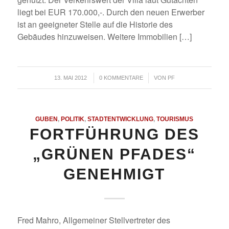
liegt bei EUR 170.000,-. Durch den neuen Erwerber
ist an geeigneter Stelle auf die Historie des
Gebäudes hinzuweisen. Weitere Immobilien […]
/
/
13. MAI 2012
0 KOMMENTARE
VON
PF
GUBEN
,
POLITIK
,
STADTENTWICKLUNG
,
TOURISMUS
FORTFÜHRUNG DES
„GRÜNEN PFADES“
GENEHMIGT
Fred Mahro, Allgemeiner Stellvertreter des