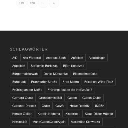
149
150
›
»
SCHLAGWÖRTER
AfD
Alte Färberei
Andreas Zach
Apfelfest
Apfelkönigin
Appelfest
Bartłomiej Bartczak
Björn Konetzke
Bürgermeisterwahl
Daniel Münschke
Eisenbahnbrücke
Eurostadt
Frankfurter Straße
Fred Mahro
Friedrich-Wilke-Platz
Frühling an der Neiße
Frühlingsfest an der Neiße 2017
Gerhard Gunia
Grenzkriminalität
Guben
Guben-Gubin
Gubener Dreieck
Gubin
GuWo
Heike Rochlitz
INSEK
Kerstin Geilich
Kerstin Nedoma
Kinderfest
Klaus-Dieter Hübner
Kriminalität
MakeGubenGreatAgain
Maximilian Schwarze