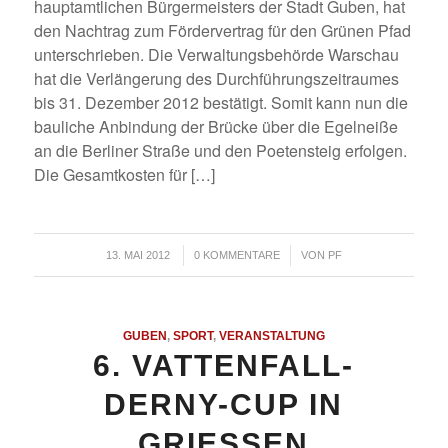
hauptamtlichen Bürgermeisters der Stadt Guben, hat
den Nachtrag zum Fördervertrag für den Grünen Pfad
unterschrieben. Die Verwaltungsbehörde Warschau
hat die Verlängerung des Durchführungszeitraumes
bis 31. Dezember 2012 bestätigt. Somit kann nun die
bauliche Anbindung der Brücke über die Egelneiße
an die Berliner Straße und den Poetensteig erfolgen.
Die Gesamtkosten für […]
/
/
13. MAI 2012
0 KOMMENTARE
VON
PF
GUBEN
,
SPORT
,
VERANSTALTUNG
6. VATTENFALL-
DERNY-CUP IN
GRIESSEN