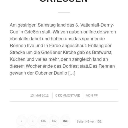
Am gestrigen Samstag fand das 6. Vattenfall-Derny-
Cup in Grießen statt. Wir von guben-online.de waren
ebenfalls dabei und haben uns das spannende
Rennen live und in Farbe angeschaut. Entlang der
Strecke um die Grießener Kirche gab es Bratwurst,
Kuchen und vieles mehr, denn zeitgleich fand an
diesem Wochenende das Dorffest statt.Das Rennen
gewann der Gubener Danilo […]
/
/
13. MAI 2012
0 KOMMENTARE
VON
PF
«
‹
146
147
148
Seite 148 von 152