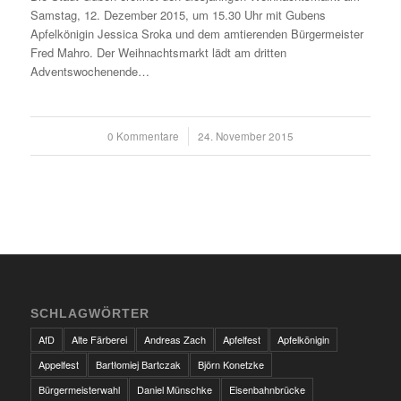
Samstag, 12. Dezember 2015, um 15.30 Uhr mit Gubens
Apfelkönigin Jessica Sroka und dem amtierenden Bürgermeister
Fred Mahro. Der Weihnachtsmarkt lädt am dritten
Adventswochenende…
0 Kommentare
/
24. November 2015
SCHLAGWÖRTER
AfD
Alte Färberei
Andreas Zach
Apfelfest
Apfelkönigin
Appelfest
Bartłomiej Bartczak
Björn Konetzke
Bürgermeisterwahl
Daniel Münschke
Eisenbahnbrücke