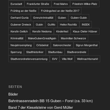
Eurostadt
Frankfurter Straße
Fred Mahro
Friedrich-Wilke-Platz
Frühling an der Neiße
Frühlingsfest an der Neiße 2017
Gerhard Gunia
Grenzkriminalität
Guben
Guben-Gubin
Gubener Dreieck
Gubin
GuWo
Heike Rochlitz
INSEK
Kerstin Geilich
Kerstin Nedoma
Kinderfest
Klaus-Dieter Hübner
Kriminalität
MakeGubenGreatAgain
Maximilian Schwarze
Neujahrsempfang
Ortsbeirat
Salonorchester
Sigrun Morgenthal
Sperrung
Stadthistoriker
Stadtumbau
Stadtverordnete
Stadtverordnetenversammlung
SVV
Villa Wolf
Weihnachtsmarkt
SEITEN
Bäder
Bahntrassenradeln BB 15 Guben – Forst (ca. 33 km)
Band 7 der Kieselsteine von Gerd Müller