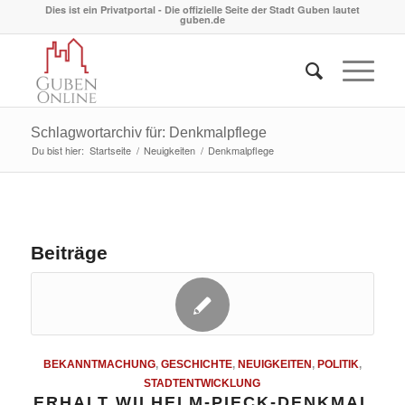
Dies ist ein Privatportal - Die offizielle Seite der Stadt Guben lautet
guben.de
Schlagwortarchiv für: Denkmalpflege
Du bist hier:
Startseite
/
Neuigkeiten
/
Denkmalpflege
Beiträge
BEKANNTMACHUNG
,
GESCHICHTE
,
NEUIGKEITEN
,
POLITIK
,
STADTENTWICKLUNG
ERHALT WILHELM-PIECK-DENKMAL