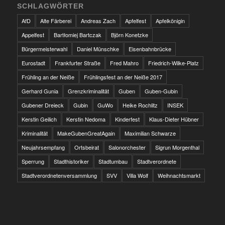
SCHLAGWÖRTER
AfD
Alte Färberei
Andreas Zach
Apfelfest
Apfelkönigin
Appelfest
Bartłomiej Bartczak
Björn Konetzke
Bürgermeisterwahl
Daniel Münschke
Eisenbahnbrücke
Eurostadt
Frankfurter Straße
Fred Mahro
Friedrich-Wilke-Platz
Frühling an der Neiße
Frühlingsfest an der Neiße 2017
Gerhard Gunia
Grenzkriminalität
Guben
Guben-Gubin
Gubener Dreieck
Gubin
GuWo
Heike Rochlitz
INSEK
Kerstin Geilich
Kerstin Nedoma
Kinderfest
Klaus-Dieter Hübner
Kriminalität
MakeGubenGreatAgain
Maximilian Schwarze
Neujahrsempfang
Ortsbeirat
Salonorchester
Sigrun Morgenthal
Sperrung
Stadthistoriker
Stadtumbau
Stadtverordnete
Stadtverordnetenversammlung
SVV
Villa Wolf
Weihnachtsmarkt