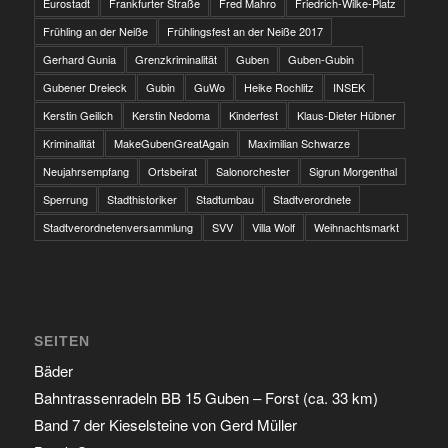
Eurostadt
Frankfurter Straße
Fred Mahro
Friedrich-Wilke-Platz
Frühling an der Neiße
Frühlingsfest an der Neiße 2017
Gerhard Gunia
Grenzkriminalität
Guben
Guben-Gubin
Gubener Dreieck
Gubin
GuWo
Heike Rochlitz
INSEK
Kerstin Geilich
Kerstin Nedoma
Kinderfest
Klaus-Dieter Hübner
Kriminalität
MakeGubenGreatAgain
Maximilian Schwarze
Neujahrsempfang
Ortsbeirat
Salonorchester
Sigrun Morgenthal
Sperrung
Stadthistoriker
Stadtumbau
Stadtverordnete
Stadtverordnetenversammlung
SVV
Villa Wolf
Weihnachtsmarkt
SEITEN
Bäder
Bahntrassenradeln BB 15 Guben – Forst (ca. 33 km)
Band 7 der Kieselsteine von Gerd Müller