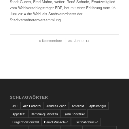
Stadt Guben, Fred Mahro, weiter: René Schade, Ersatzmitglied
vom Wahlvorschlagsträger FDP, hat mit einer Erklärung vom 26.
Juni 2014 die Wahl als Stadtverordneter der
Stadtverordnetenversammlung…
0 Kommentare
/
30. Juni 2014
SCHLAGWÖRTER
AfD
Alte Färberei
Andreas Zach
Apfelfest
Apfelkönigin
Appelfest
Bartłomiej Bartczak
Björn Konetzke
Bürgermeisterwahl
Daniel Münschke
Eisenbahnbrücke