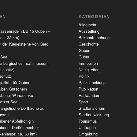
TEN
KATEGORIEN
Allgemein
rassenradeln BB 15 Guben –
Ausstellung
(ca. 33 km)
Bekanntmachung
 der Kieselsteine von Gerd
Geschichte
Guben
 See
Gubin
enburgisches Textilmuseum
Immobilien
(Lausitz)
Neuigkeiten
schutz
Politik
alliste für Guben
Polizeimeldung
uben Gutschein
Publikation
ubener Warraschke
Radwandern
witzer See
Sport
angelische Dorfkirche zu
Stadtansichten
wasch
Stadtentwicklung
bener Apfelkönigin
Tourismus
bener Dorfkirchentour
Umfragen
kenlänge: ca. 50 km)
Umgebung