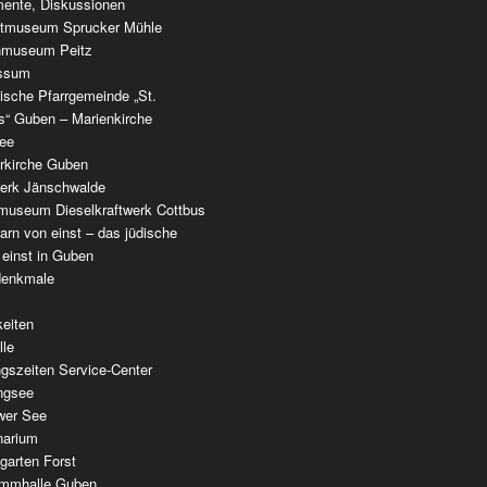
ente, Diskussionen
tmuseum Sprucker Mühle
nmuseum Peitz
ssum
ische Pfarrgemeinde „St.
as“ Guben – Marienkirche
see
erkirche Guben
werk Jänschwalde
museum Dieselkraftwerk Cottbus
rn von einst – das jüdische
 einst in Guben
denkmale
keiten
lle
gszeiten Service-Center
ingsee
wer See
narium
garten Forst
mmhalle Guben