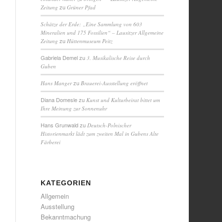
zu
Zeitung
Grüner Pfad
Schätze der Erde: „Eine Sammlung von 603
Mineralien und 175 Fossilien“ – Lausitzer Allgemeine
zu
Zeitung
Hüttenmuseum Peitz
Gabriela Demel
zu
3. Musikalische Reise durch
Guben
zu
Hans Manger
Brauerei-Ausstellung eröffnet
Diana Domesle
zu
Kunst und Kulturbeirat bittet um
Ihre Meinung zur Sonnenuhr
Hans Grunwald
zu
Deutsch-Polnischer
Historienmarkt lädt zum zweiten Mal in Gubens Alte
Färberei
KATEGORIEN
Allgemein
Ausstellung
Bekanntmachung