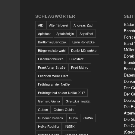
SCHLAGWÖRTER
SEI
Bäder
AfD
Alte Färberei
Andreas Zach
Bahnt
Apfelfest
Apfelkönigin
Appelfest
Forst 
Bartłomiej Bartczak
Björn Konetzke
Band 7
Müller
Bürgermeisterwahl
Daniel Münschke
Borak
Eisenbahnbrücke
Eurostadt
Brand
Frankfurter Straße
Fred Mahro
Forst 
Daten
Friedrich-Wilke-Platz
Denkm
Frühling an der Neiße
Der G
Frühlingsfest an der Neiße 2017
Der G
Deulo
Gerhard Gunia
Grenzkriminalität
Die Ev
Guben
Guben-Gubin
Atter
Gubener Dreieck
Gubin
GuWo
Die Gu
Die Gu
Heike Rochlitz
INSEK
(Strec
Kerstin Geilich
Kerstin Nedoma