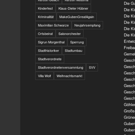
Die Gu
Kinderfest
Klaus-Dieter Hübner
Die K
Die K
Kriminalität
MakeGubenGreatAgain
Die K
Maximilian Schwarze
Neujahrsempfang
Die K
Ortsbeirat
Salonorchester
Die Ki
Entwi
Sigrun Morgenthal
Sperrung
Freib
Stadthistoriker
Stadtumbau
Gemei
Stadtverordnete
Geschi
Geschi
Stadtverordnetenversammlung
SVV
Geschi
Villa Wolf
Weihnachtsmarkt
Geschi
Geschi
Geschi
Gesch
Göhle
Großs
Grüne
Guben
Guben