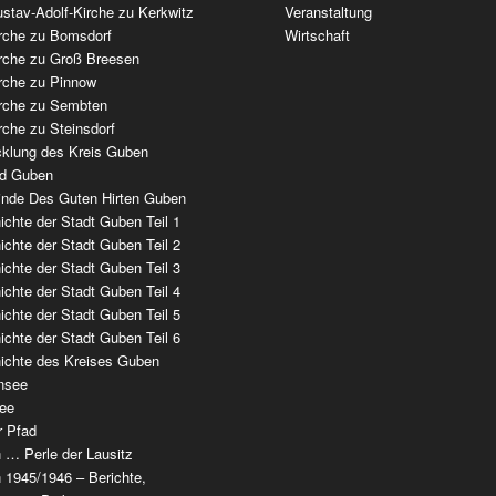
stav-Adolf-Kirche zu Kerkwitz
Veranstaltung
irche zu Bomsdorf
Wirtschaft
irche zu Groß Breesen
irche zu Pinnow
irche zu Sembten
rche zu Steinsdorf
cklung des Kreis Guben
ad Guben
nde Des Guten Hirten Guben
chte der Stadt Guben Teil 1
chte der Stadt Guben Teil 2
chte der Stadt Guben Teil 3
chte der Stadt Guben Teil 4
chte der Stadt Guben Teil 5
chte der Stadt Guben Teil 6
ichte des Kreises Guben
nsee
ee
r Pfad
 … Perle der Lausitz
 1945/1946 – Berichte,