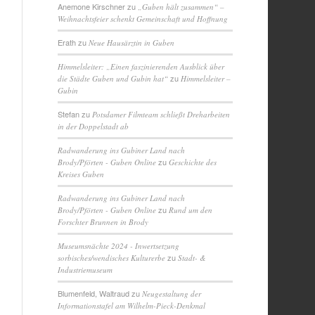
Anemone Kirschner
zu
„Guben hält zusammen“ –
Weihnachtsfeier schenkt Gemeinschaft und Hoffnung
Erath
zu
Neue Hausärztin in Guben
Himmelsleiter: „Einen faszinierenden Ausblick über
zu
die Städte Guben und Gubin hat“
Himmelsleiter –
Gubin
Stefan
zu
Potsdamer Filmteam schließt Dreharbeiten
in der Doppelstadt ab
Radwanderung ins Gubiner Land nach
zu
Brody/Pförten - Guben Online
Geschichte des
Kreises Guben
Radwanderung ins Gubiner Land nach
zu
Brody/Pförten - Guben Online
Rund um den
Forschter Brunnen in Brody
Museumsnächte 2024 - Inwertsetzung
zu
sorbisches/wendisches Kulturerbe
Stadt- &
Industriemuseum
Blumenfeld, Waltraud
zu
Neugestaltung der
Informationstafel am Wilhelm-Pieck-Denkmal