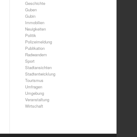
Geschichte
Guben
Gubin
Immobilien
Neuigkeiten
Politik
Polizeimeldung
Publikation
Radwandern
Sport
Stadtansichten
Stadtentwicklung
Tourismus
Umfragen
Umgebung
Veranstaltung
Wirtschaft