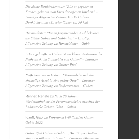
Die kleine Dorfkirchentour: “Alle angegebenen
Kirchen gehören zum Kreis der offenen Kirchen” –
zu
Lausitzer Allgemeine Zeitung
Die Gubener
Dorfkirchentour (Streckenlänge: ca. 50 km)
Himmelsleiter: “Einen faszinierenden Ausblick über
die Städte Guben und Gubin hat” – Lausitzer
zu
Allgemeine Zeitung
Himmelsleiter – Gubin
“Die Egelneiße in Guben ist ein kleiner Seitenarm der
Neiße direkt im Stadgebiet von Guben” – Lausitzer
zu
Allgemeine Zeitung
Grüner Pfad
Neißeterrassen in Guben: “Verwandelte sich das
ehemalige Areal in eine grüne Oase” – Lausitzer
zu
Allgemeine Zeitung
Neißeterrassen – Guben
Renner, Renate
zu
Nach 20 Jahren:
Wiederaufnahme des Personenverkehrs zwischen der
Bahnstrecke Zielona Góra – Guben
Klauß, Gabi
zu
Programm Frühlingsfest Guben
Gubin 2022
Grüne Pfad Guben – Gubin: „Die Bürgerschaften
einander näher zu bringen“ – Lausitzer Allgemeine