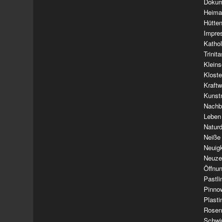
Dokum
Heima
Hütte
Impre
Kathol
Trinit
Klein
Klost
Kraft
Kunst
Nachba
Leben
Natur
Neiße
Neuig
Neuze
Öffnun
Pastl
Pinno
Plasti
Rosen
Schwi