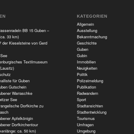
TEN
KATEGORIEN
Allgemein
rassenradeln BB 15 Guben –
Ausstellung
(ca. 33 km)
Bekanntmachung
 der Kieselsteine von Gerd
Geschichte
Guben
 See
Gubin
enburgisches Textilmuseum
Immobilien
(Lausitz)
Neuigkeiten
schutz
Politik
alliste für Guben
Polizeimeldung
uben Gutschein
Publikation
ubener Warraschke
Radwandern
witzer See
Sport
angelische Dorfkirche zu
Stadtansichten
wasch
Stadtentwicklung
bener Apfelkönigin
Tourismus
bener Dorfkirchentour
Umfragen
kenlänge: ca. 50 km)
Umgebung