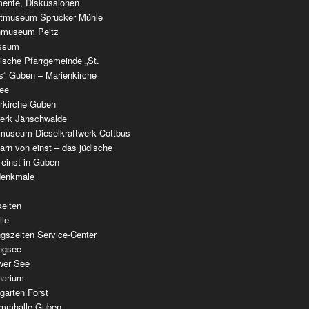
ente, Diskussionen
tmuseum Sprucker Mühle
nmuseum Peitz
ssum
ische Pfarrgemeinde „St.
as“ Guben – Marienkirche
see
erkirche Guben
werk Jänschwalde
museum Dieselkraftwerk Cottbus
rn von einst – das jüdische
 einst in Guben
denkmale
keiten
lle
gszeiten Service-Center
ingsee
wer See
narium
garten Forst
mmhalle Guben