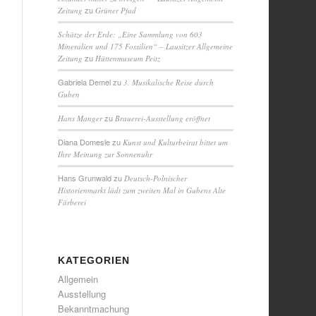
zu
Zeitung
Grüner Pfad
Schätze der Erde: „Eine Sammlung von 603
Mineralien und 175 Fossilien“ – Lausitzer Allgemeine
zu
Zeitung
Hüttenmuseum Peitz
Gabriela Demel
zu
3. Musikalische Reise durch
Guben
zu
Hans Manger
Brauerei-Ausstellung eröffnet
Diana Domesle
zu
Kunst und Kulturbeirat bittet um
Ihre Meinung zur Sonnenuhr
Hans Grunwald
zu
Deutsch-Polnischer
Historienmarkt lädt zum zweiten Mal in Gubens Alte
Färberei
KATEGORIEN
Allgemein
Ausstellung
Bekanntmachung