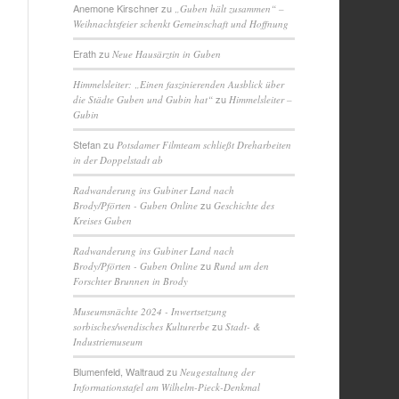
Anemone Kirschner
zu
„Guben hält zusammen“ –
Weihnachtsfeier schenkt Gemeinschaft und Hoffnung
Erath
zu
Neue Hausärztin in Guben
Himmelsleiter: „Einen faszinierenden Ausblick über
zu
die Städte Guben und Gubin hat“
Himmelsleiter –
Gubin
Stefan
zu
Potsdamer Filmteam schließt Dreharbeiten
in der Doppelstadt ab
Radwanderung ins Gubiner Land nach
zu
Brody/Pförten - Guben Online
Geschichte des
Kreises Guben
Radwanderung ins Gubiner Land nach
zu
Brody/Pförten - Guben Online
Rund um den
Forschter Brunnen in Brody
Museumsnächte 2024 - Inwertsetzung
zu
sorbisches/wendisches Kulturerbe
Stadt- &
Industriemuseum
Blumenfeld, Waltraud
zu
Neugestaltung der
Informationstafel am Wilhelm-Pieck-Denkmal