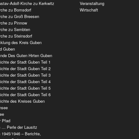
stav-Adolf-Kirche zu Kerkwitz
Veranstaltung
irche zu Bomsdorf
Wirtschaft
irche zu Groß Breesen
irche zu Pinnow
irche zu Sembten
rche zu Steinsdorf
cklung des Kreis Guben
ad Guben
nde Des Guten Hirten Guben
chte der Stadt Guben Teil 1
chte der Stadt Guben Teil 2
chte der Stadt Guben Teil 3
chte der Stadt Guben Teil 4
chte der Stadt Guben Teil 5
chte der Stadt Guben Teil 6
ichte des Kreises Guben
nsee
ee
r Pfad
 … Perle der Lausitz
 1945/1946 – Berichte,