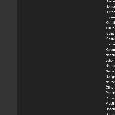
Dokum
Heima
Hütte
Impre
Kathol
Trinit
Klein
Klost
Kraft
Kunst
Nachba
Leben
Natur
Neiße
Neuig
Neuze
Öffnun
Pastl
Pinno
Plasti
Rosen
Schwi