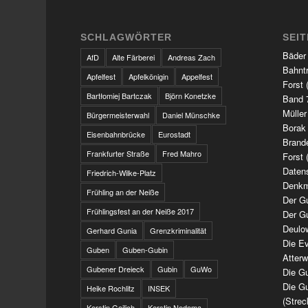
SCHLAGWÖRTER
SEI
Bäder
AfD
Alte Färberei
Andreas Zach
Bahnt
Apfelfest
Apfelkönigin
Appelfest
Forst 
Bartłomiej Bartczak
Björn Konetzke
Band 7
Müller
Bürgermeisterwahl
Daniel Münschke
Borak
Eisenbahnbrücke
Eurostadt
Brand
Frankfurter Straße
Fred Mahro
Forst 
Daten
Friedrich-Wilke-Platz
Denkm
Frühling an der Neiße
Der G
Frühlingsfest an der Neiße 2017
Der G
Deulo
Gerhard Gunia
Grenzkriminalität
Die Ev
Guben
Guben-Gubin
Atter
Gubener Dreieck
Gubin
GuWo
Die Gu
Die Gu
Heike Rochlitz
INSEK
(Strec
Kerstin Geilich
Kerstin Nedoma