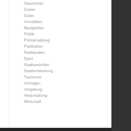
Geschichte
Guben
Gubin
Immobilien
Neuigkeiten
Politik
Polizeimeldung
Publikation
Radwandern
Sport
Stadtansichten
Stadtentwicklung
Tourismus
Umfragen
Umgebung
Veranstaltung
Wirtschaft