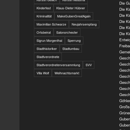
Die Gu
Kinderfest
Klaus-Dieter Hübner
Die K
Die K
Kriminalität
MakeGubenGreatAgain
Die K
Maximilian Schwarze
Neujahrsempfang
Die K
Ortsbeirat
Salonorchester
Die Ki
Entwi
Sigrun Morgenthal
Sperrung
Freib
Stadthistoriker
Stadtumbau
Gemei
Stadtverordnete
Geschi
Geschi
Stadtverordnetenversammlung
SVV
Geschi
Villa Wolf
Weihnachtsmarkt
Geschi
Geschi
Geschi
Gesch
Göhle
Großs
Grüne
Guben
Guben