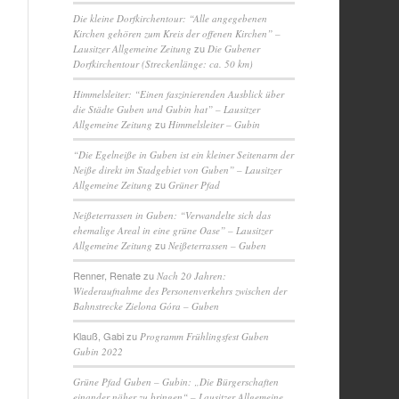
Die kleine Dorfkirchentour: “Alle angegebenen
Kirchen gehören zum Kreis der offenen Kirchen” –
zu
Lausitzer Allgemeine Zeitung
Die Gubener
Dorfkirchentour (Streckenlänge: ca. 50 km)
Himmelsleiter: “Einen faszinierenden Ausblick über
die Städte Guben und Gubin hat” – Lausitzer
zu
Allgemeine Zeitung
Himmelsleiter – Gubin
“Die Egelneiße in Guben ist ein kleiner Seitenarm der
Neiße direkt im Stadgebiet von Guben” – Lausitzer
zu
Allgemeine Zeitung
Grüner Pfad
Neißeterrassen in Guben: “Verwandelte sich das
ehemalige Areal in eine grüne Oase” – Lausitzer
zu
Allgemeine Zeitung
Neißeterrassen – Guben
Renner, Renate
zu
Nach 20 Jahren:
Wiederaufnahme des Personenverkehrs zwischen der
Bahnstrecke Zielona Góra – Guben
Klauß, Gabi
zu
Programm Frühlingsfest Guben
Gubin 2022
Grüne Pfad Guben – Gubin: „Die Bürgerschaften
einander näher zu bringen“ – Lausitzer Allgemeine