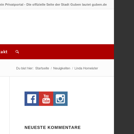
 ein Privatportal - Die offizielle Seite der Stadt Guben lautet guben.de
akt
Du bist hier:
Startseite
/
Neuigkeiten
/
Linda Homeister
NEUESTE KOMMENTARE