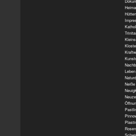
Dokum
Heima
Hütte
Impre
Kathol
Trinit
Klein
Klost
Kraft
Kunst
Nachba
Leben
Natur
Neiße
Neuig
Neuze
Öffnun
Pastl
Pinno
Plasti
Rosen
Schwi