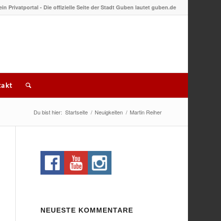
 ein Privatportal - Die offizielle Seite der Stadt Guben lautet guben.de
akt
Du bist hier:
Startseite
/
Neuigkeiten
/
Martin Reiher
NEUESTE KOMMENTARE