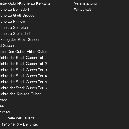
stav-Adolf-Kirche zu Kerkwitz
Veranstaltung
irche zu Bomsdorf
Wirtschaft
irche zu Groß Breesen
irche zu Pinnow
irche zu Sembten
rche zu Steinsdorf
cklung des Kreis Guben
ad Guben
nde Des Guten Hirten Guben
chte der Stadt Guben Teil 1
chte der Stadt Guben Teil 2
chte der Stadt Guben Teil 3
chte der Stadt Guben Teil 4
chte der Stadt Guben Teil 5
chte der Stadt Guben Teil 6
ichte des Kreises Guben
nsee
ee
r Pfad
 … Perle der Lausitz
 1945/1946 – Berichte,