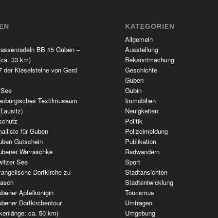
TEN
KATEGORIEN
Allgemein
rassenradeln BB 15 Guben –
Ausstellung
(ca. 33 km)
Bekanntmachung
 der Kieselsteine von Gerd
Geschichte
Guben
 See
Gubin
enburgisches Textilmuseum
Immobilien
(Lausitz)
Neuigkeiten
schutz
Politik
alliste für Guben
Polizeimeldung
uben Gutschein
Publikation
ubener Warraschke
Radwandern
witzer See
Sport
angelische Dorfkirche zu
Stadtansichten
wasch
Stadtentwicklung
bener Apfelkönigin
Tourismus
bener Dorfkirchentour
Umfragen
kenlänge: ca. 50 km)
Umgebung