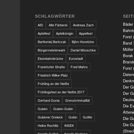
SCHLAGWÖRTER
SEI
Bäder
AfD
Alte Färberei
Andreas Zach
Bahnt
Apfelfest
Apfelkönigin
Appelfest
Forst 
Bartłomiej Bartczak
Björn Konetzke
Band 7
Müller
Bürgermeisterwahl
Daniel Münschke
Borak
Eisenbahnbrücke
Eurostadt
Brand
Frankfurter Straße
Fred Mahro
Forst 
Daten
Friedrich-Wilke-Platz
Denkm
Frühling an der Neiße
Der G
Frühlingsfest an der Neiße 2017
Der G
Deulo
Gerhard Gunia
Grenzkriminalität
Die Ev
Guben
Guben-Gubin
Atter
Gubener Dreieck
Gubin
GuWo
Die Gu
Die Gu
Heike Rochlitz
INSEK
(Strec
Kerstin Geilich
Kerstin Nedoma