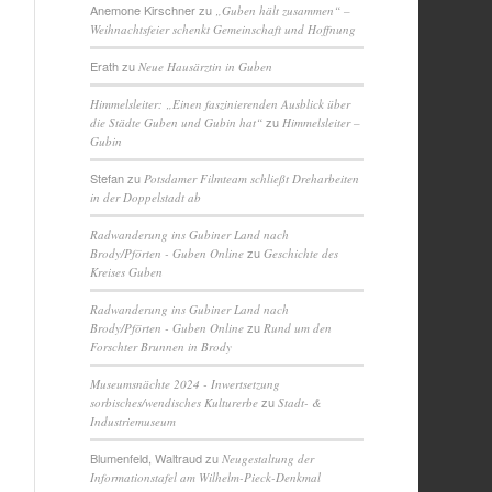
Anemone Kirschner
zu
„Guben hält zusammen“ –
Weihnachtsfeier schenkt Gemeinschaft und Hoffnung
Erath
zu
Neue Hausärztin in Guben
Himmelsleiter: „Einen faszinierenden Ausblick über
zu
die Städte Guben und Gubin hat“
Himmelsleiter –
Gubin
Stefan
zu
Potsdamer Filmteam schließt Dreharbeiten
in der Doppelstadt ab
Radwanderung ins Gubiner Land nach
zu
Brody/Pförten - Guben Online
Geschichte des
Kreises Guben
Radwanderung ins Gubiner Land nach
zu
Brody/Pförten - Guben Online
Rund um den
Forschter Brunnen in Brody
Museumsnächte 2024 - Inwertsetzung
zu
sorbisches/wendisches Kulturerbe
Stadt- &
Industriemuseum
Blumenfeld, Waltraud
zu
Neugestaltung der
Informationstafel am Wilhelm-Pieck-Denkmal