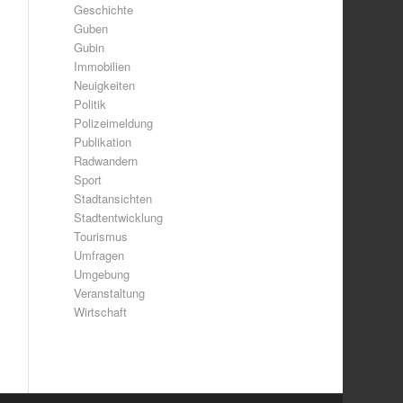
Geschichte
Guben
Gubin
Immobilien
Neuigkeiten
Politik
Polizeimeldung
Publikation
Radwandern
Sport
Stadtansichten
Stadtentwicklung
Tourismus
Umfragen
Umgebung
Veranstaltung
Wirtschaft