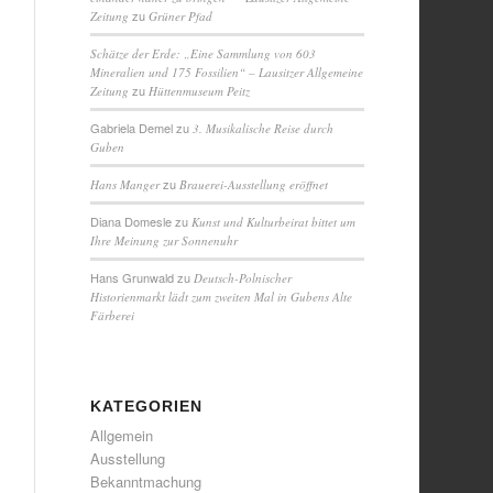
zu
Zeitung
Grüner Pfad
Schätze der Erde: „Eine Sammlung von 603
Mineralien und 175 Fossilien“ – Lausitzer Allgemeine
zu
Zeitung
Hüttenmuseum Peitz
Gabriela Demel
zu
3. Musikalische Reise durch
Guben
zu
Hans Manger
Brauerei-Ausstellung eröffnet
Diana Domesle
zu
Kunst und Kulturbeirat bittet um
Ihre Meinung zur Sonnenuhr
Hans Grunwald
zu
Deutsch-Polnischer
Historienmarkt lädt zum zweiten Mal in Gubens Alte
Färberei
KATEGORIEN
Allgemein
Ausstellung
Bekanntmachung