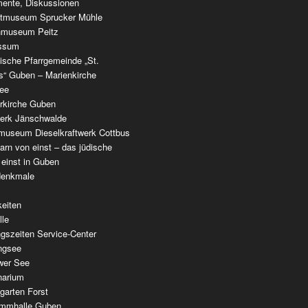
ente, Diskussionen
tmuseum Sprucker Mühle
nmuseum Peitz
ssum
ische Pfarrgemeinde „St.
as“ Guben – Marienkirche
see
erkirche Guben
werk Jänschwalde
museum Dieselkraftwerk Cottbus
rn von einst – das jüdische
 einst in Guben
denkmale
keiten
lle
gszeiten Service-Center
ingsee
wer See
narium
garten Forst
mmhalle Guben