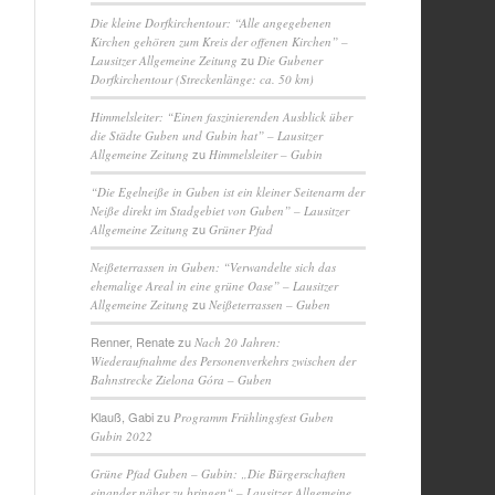
Die kleine Dorfkirchentour: “Alle angegebenen
Kirchen gehören zum Kreis der offenen Kirchen” –
zu
Lausitzer Allgemeine Zeitung
Die Gubener
Dorfkirchentour (Streckenlänge: ca. 50 km)
Himmelsleiter: “Einen faszinierenden Ausblick über
die Städte Guben und Gubin hat” – Lausitzer
zu
Allgemeine Zeitung
Himmelsleiter – Gubin
“Die Egelneiße in Guben ist ein kleiner Seitenarm der
Neiße direkt im Stadgebiet von Guben” – Lausitzer
zu
Allgemeine Zeitung
Grüner Pfad
Neißeterrassen in Guben: “Verwandelte sich das
ehemalige Areal in eine grüne Oase” – Lausitzer
zu
Allgemeine Zeitung
Neißeterrassen – Guben
Renner, Renate
zu
Nach 20 Jahren:
Wiederaufnahme des Personenverkehrs zwischen der
Bahnstrecke Zielona Góra – Guben
Klauß, Gabi
zu
Programm Frühlingsfest Guben
Gubin 2022
Grüne Pfad Guben – Gubin: „Die Bürgerschaften
einander näher zu bringen“ – Lausitzer Allgemeine