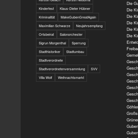
Die Gu
Kinderfest
Klaus-Dieter Hübner
Die K
Die K
Kriminalität
MakeGubenGreatAgain
Die K
Maximilian Schwarze
Neujahrsempfang
Die K
Ortsbeirat
Salonorchester
Die Ki
Entwi
Sigrun Morgenthal
Sperrung
Freib
Stadthistoriker
Stadtumbau
Gemei
Stadtverordnete
Geschi
Geschi
Stadtverordnetenversammlung
SVV
Geschi
Villa Wolf
Weihnachtsmarkt
Geschi
Geschi
Geschi
Gesch
Göhle
Großs
Grüne
Guben
Guben