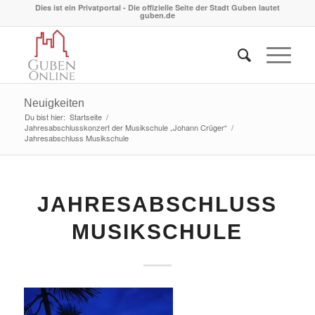
Dies ist ein Privatportal - Die offizielle Seite der Stadt Guben lautet
guben.de
Neuigkeiten
Du bist hier:
Startseite
/
Jahresabschlusskonzert der Musikschule „Johann Crüger“
/
Jahresabschluss Musikschule
JAHRESABSCHLUSS
MUSIKSCHULE