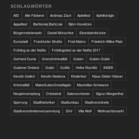
SCHLAGWÖRTER
AfD
Alte Färberei
Andreas Zach
Apfelfest
Apfelkönigin
Appelfest
Bartłomiej Bartczak
Björn Konetzke
Bürgermeisterwahl
Daniel Münschke
Eisenbahnbrücke
Eurostadt
Frankfurter Straße
Fred Mahro
Friedrich-Wilke-Platz
Frühling an der Neiße
Frühlingsfest an der Neiße 2017
Gerhard Gunia
Grenzkriminalität
Guben
Guben-Gubin
Gubener Dreieck
Gubin
GuWo
Heike Rochlitz
INSEK
Kerstin Geilich
Kerstin Nedoma
Kinderfest
Klaus-Dieter Hübner
Kriminalität
MakeGubenGreatAgain
Maximilian Schwarze
Neujahrsempfang
Ortsbeirat
Salonorchester
Sigrun Morgenthal
Sperrung
Stadthistoriker
Stadtumbau
Stadtverordnete
Stadtverordnetenversammlung
SVV
Villa Wolf
Weihnachtsmarkt