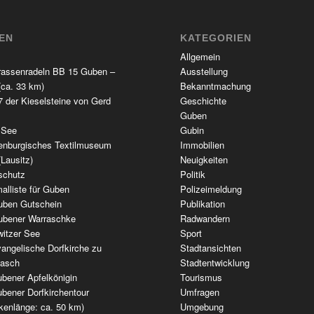
TEN
KATEGORIEN
Allgemein
rassenradeln BB 15 Guben –
Ausstellung
(ca. 33 km)
Bekanntmachung
 der Kieselsteine von Gerd
Geschichte
Guben
 See
Gubin
enburgisches Textilmuseum
Immobilien
(Lausitz)
Neuigkeiten
schutz
Politik
alliste für Guben
Polizeimeldung
uben Gutschein
Publikation
ubener Warraschke
Radwandern
witzer See
Sport
angelische Dorfkirche zu
Stadtansichten
wasch
Stadtentwicklung
bener Apfelkönigin
Tourismus
bener Dorfkirchentour
Umfragen
kenlänge: ca. 50 km)
Umgebung