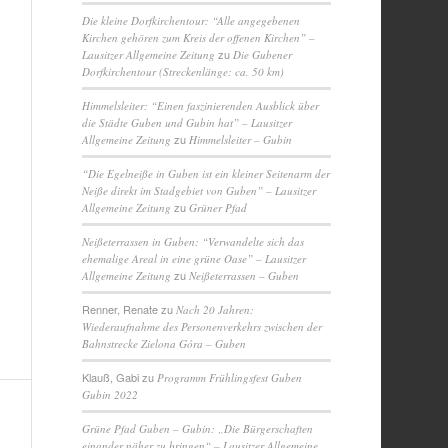
Die kleine Dorfkirchentour: “Alle angegebenen
Kirchen gehören zum Kreis der offenen Kirchen” –
zu
Lausitzer Allgemeine Zeitung
Die Gubener
Dorfkirchentour (Streckenlänge: ca. 50 km)
Himmelsleiter: “Einen faszinierenden Ausblick über
die Städte Guben und Gubin hat” – Lausitzer
zu
Allgemeine Zeitung
Himmelsleiter – Gubin
“Die Egelneiße in Guben ist ein kleiner Seitenarm der
Neiße direkt im Stadgebiet von Guben” – Lausitzer
zu
Allgemeine Zeitung
Grüner Pfad
Neißeterrassen in Guben: “Verwandelte sich das
ehemalige Areal in eine grüne Oase” – Lausitzer
zu
Allgemeine Zeitung
Neißeterrassen – Guben
Renner, Renate
zu
Nach 20 Jahren:
Wiederaufnahme des Personenverkehrs zwischen der
Bahnstrecke Zielona Góra – Guben
Klauß, Gabi
zu
Programm Frühlingsfest Guben
Gubin 2022
Grüne Pfad Guben – Gubin: „Die Bürgerschaften
einander näher zu bringen“ – Lausitzer Allgemeine