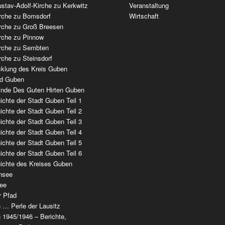
stav-Adolf-Kirche zu Kerkwitz
Veranstaltung
irche zu Bomsdorf
Wirtschaft
irche zu Groß Breesen
irche zu Pinnow
irche zu Sembten
rche zu Steinsdorf
cklung des Kreis Guben
ad Guben
nde Des Guten Hirten Guben
chte der Stadt Guben Teil 1
chte der Stadt Guben Teil 2
chte der Stadt Guben Teil 3
chte der Stadt Guben Teil 4
chte der Stadt Guben Teil 5
chte der Stadt Guben Teil 6
ichte des Kreises Guben
nsee
ee
r Pfad
 … Perle der Lausitz
 1945/1946 – Berichte,