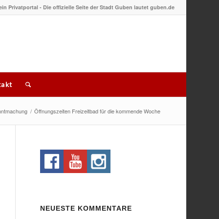
 ein Privatportal - Die offizielle Seite der Stadt Guben lautet guben.de
akt
nntmachung
/
Öffnungszeiten Freizeitbad für die kommende Woche
NEUESTE KOMMENTARE