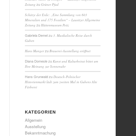
zu
Zeitung
Grüner Pfad
Schätze der Erde: „Eine Sammlung von 603
Mineralien und 175 Fossilien“ – Lausitzer Allgemeine
zu
Zeitung
Hüttenmuseum Peitz
Gabriela Demel
zu
3. Musikalische Reise durch
Guben
zu
Hans Manger
Brauerei-Ausstellung eröffnet
Diana Domesle
zu
Kunst und Kulturbeirat bittet um
Ihre Meinung zur Sonnenuhr
Hans Grunwald
zu
Deutsch-Polnischer
Historienmarkt lädt zum zweiten Mal in Gubens Alte
Färberei
KATEGORIEN
Allgemein
Ausstellung
Bekanntmachung