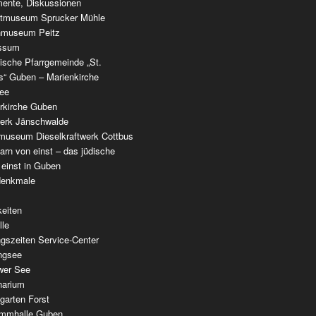
ente, Diskussionen
tmuseum Sprucker Mühle
nmuseum Peitz
ssum
ische Pfarrgemeinde „St.
as“ Guben – Marienkirche
see
erkirche Guben
werk Jänschwalde
museum Dieselkraftwerk Cottbus
rn von einst – das jüdische
 einst in Guben
denkmale
keiten
lle
gszeiten Service-Center
ingsee
wer See
narium
garten Forst
mmhalle Guben