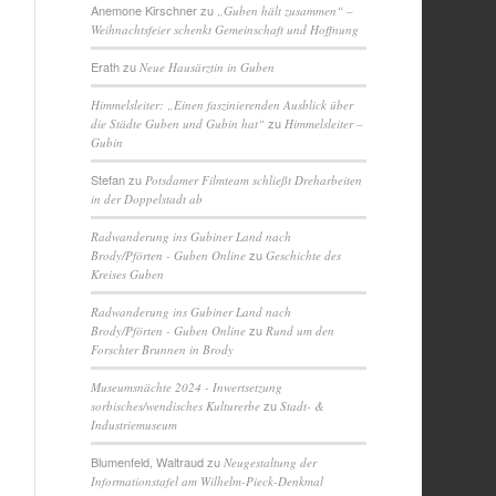
Anemone Kirschner
zu
„Guben hält zusammen“ –
Weihnachtsfeier schenkt Gemeinschaft und Hoffnung
Erath
zu
Neue Hausärztin in Guben
Himmelsleiter: „Einen faszinierenden Ausblick über
zu
die Städte Guben und Gubin hat“
Himmelsleiter –
Gubin
Stefan
zu
Potsdamer Filmteam schließt Dreharbeiten
in der Doppelstadt ab
Radwanderung ins Gubiner Land nach
zu
Brody/Pförten - Guben Online
Geschichte des
Kreises Guben
Radwanderung ins Gubiner Land nach
zu
Brody/Pförten - Guben Online
Rund um den
Forschter Brunnen in Brody
Museumsnächte 2024 - Inwertsetzung
zu
sorbisches/wendisches Kulturerbe
Stadt- &
Industriemuseum
Blumenfeld, Waltraud
zu
Neugestaltung der
Informationstafel am Wilhelm-Pieck-Denkmal