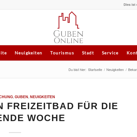
Dies ist
eite
Neuigkeiten
Tourismus
Stadt
Service
Kont
Du bist hier:
Startseite
/
Neuigkeiten
/
Beka
CHUNG
,
GUBEN
,
NEUIGKEITEN
 FREIZEITBAD FÜR DIE
ENDE WOCHE