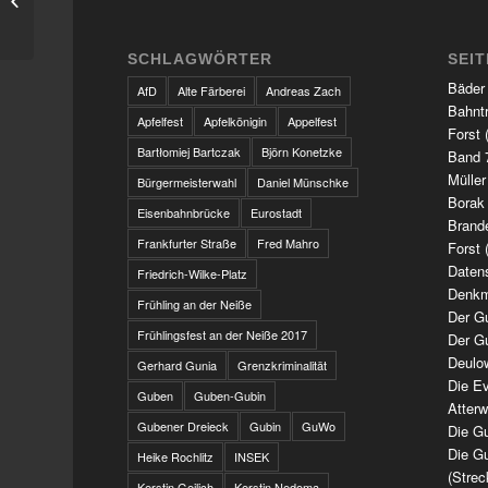
Freizeitbades
SCHLAGWÖRTER
SEI
Bäder
AfD
Alte Färberei
Andreas Zach
Bahnt
Apfelfest
Apfelkönigin
Appelfest
Forst 
Bartłomiej Bartczak
Björn Konetzke
Band 7
Müller
Bürgermeisterwahl
Daniel Münschke
Borak
Eisenbahnbrücke
Eurostadt
Brand
Frankfurter Straße
Fred Mahro
Forst 
Daten
Friedrich-Wilke-Platz
Denkm
Frühling an der Neiße
Der G
Frühlingsfest an der Neiße 2017
Der G
Deulo
Gerhard Gunia
Grenzkriminalität
Die Ev
Guben
Guben-Gubin
Atter
Gubener Dreieck
Gubin
GuWo
Die Gu
Die Gu
Heike Rochlitz
INSEK
(Strec
Kerstin Geilich
Kerstin Nedoma