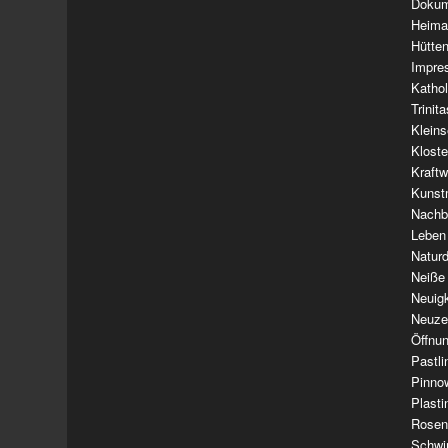
Dokum
Heima
Hütte
Impre
Kathol
Trinit
Klein
Klost
Kraft
Kunst
Nachba
Leben
Natur
Neiße
Neuig
Neuze
Öffnun
Pastl
Pinno
Plasti
Rosen
Schwi