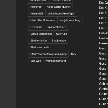
Die Gu
Kinderfest
Klaus-Dieter Hübner
Die K
Die K
Kriminalität
MakeGubenGreatAgain
Die K
Maximilian Schwarze
Neujahrsempfang
Die K
Ortsbeirat
Salonorchester
Die Ki
Entwi
Sigrun Morgenthal
Sperrung
Freib
Stadthistoriker
Stadtumbau
Gemei
Stadtverordnete
Geschi
Geschi
Stadtverordnetenversammlung
SVV
Geschi
Villa Wolf
Weihnachtsmarkt
Geschi
Geschi
Geschi
Gesch
Göhle
Großs
Grüne
Guben
Guben