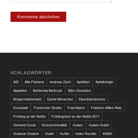
SCHLAGWÖRTER
AfD
Alte Färberei
Andreas Zach
Apfelfest
Apfelkönigin
Appelfest
Bartłomiej Bartczak
Björn Konetzke
Bürgermeisterwahl
Daniel Münschke
Eisenbahnbrücke
Eurostadt
Frankfurter Straße
Fred Mahro
Friedrich-Wilke-Platz
Frühling an der Neiße
Frühlingsfest an der Neiße 2017
Gerhard Gunia
Grenzkriminalität
Guben
Guben-Gubin
Gubener Dreieck
Gubin
GuWo
Heike Rochlitz
INSEK