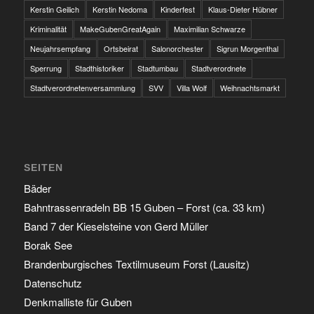
Kerstin Geilich
Kerstin Nedoma
Kinderfest
Klaus-Dieter Hübner
Kriminalität
MakeGubenGreatAgain
Maximilian Schwarze
Neujahrsempfang
Ortsbeirat
Salonorchester
Sigrun Morgenthal
Sperrung
Stadthistoriker
Stadtumbau
Stadtverordnete
Stadtverordnetenversammlung
SVV
Villa Wolf
Weihnachtsmarkt
SEITEN
Bäder
Bahntrassenradeln BB 15 Guben – Forst (ca. 33 km)
Band 7 der Kieselsteine von Gerd Müller
Borak See
Brandenburgisches Textilmuseum Forst (Lausitz)
Datenschutz
Denkmalliste für Guben