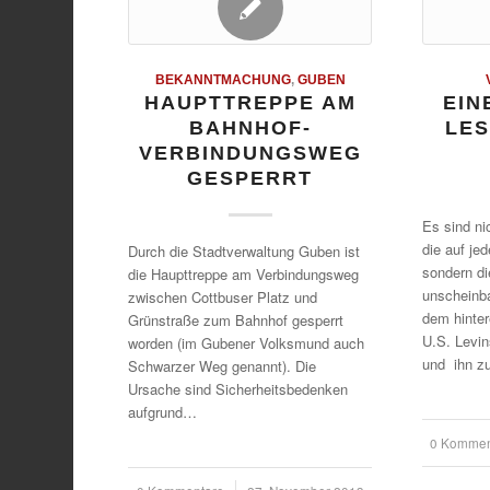
BEKANNTMACHUNG
,
GUBEN
HAUPTTREPPE AM
EIN
BAHNHOF-
LES
VERBINDUNGSWEG
GESPERRT
Es sind ni
die auf jed
Durch die Stadtverwaltung Guben ist
sondern di
die Haupttreppe am Verbindungsweg
unscheinb
zwischen Cottbuser Platz und
dem hintere
Grünstraße zum Bahnhof gesperrt
U.S. Levi
worden (im Gubener Volksmund auch
und ihn zu
Schwarzer Weg genannt). Die
Ursache sind Sicherheitsbedenken
aufgrund…
0 Kommen
/