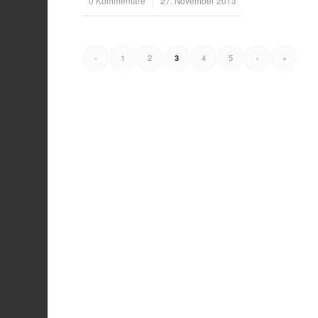
0 Kommentare
/
27. November 2013
‹
1
2
4
5
›
»
3