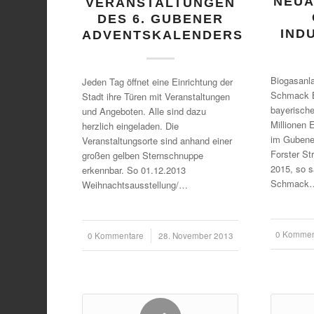
NEUA
VERANSTALTUNGEN
DES 6. GUBENER
IND
ADVENTSKALENDERS
Biogasanla
Jeden Tag öffnet eine Einrichtung der
Schmack 
Stadt ihre Türen mit Veranstaltungen
bayerische
und Angeboten. Alle sind dazu
Millionen 
herzlich eingeladen. Die
im Gubener
Veranstaltungsorte sind anhand einer
Forster St
großen gelben Sternschnuppe
2015, so s
erkennbar. So 01.12.2013
Schmack
Weihnachtsausstellung/…
0 Kommen
/
0 Kommentare
/
28. November 2013