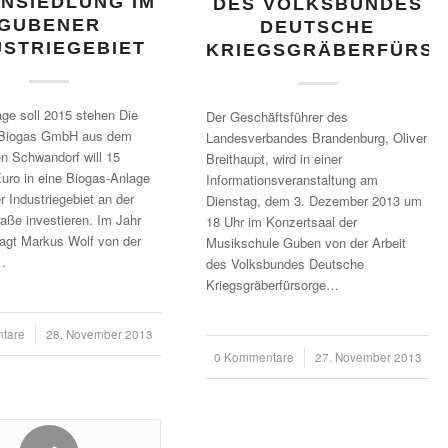
NSIEDLUNG IM
DES VOLKSBUNDES
GUBENER
DEUTSCHE
USTRIEGEBIET
KRIEGSGRÄBERFÜRS
ge soll 2015 stehen Die
Der Geschäftsführer des
Biogas GmbH aus dem
Landesverbandes Brandenburg, Oliver
n Schwandorf will 15
Breithaupt, wird in einer
Euro in eine Biogas-Anlage
Informationsveranstaltung am
 Industriegebiet an der
Dienstag, dem 3. Dezember 2013 um
raße investieren. Im Jahr
18 Uhr im Konzertsaal der
agt Markus Wolf von der
Musikschule Guben von der Arbeit
…
des Volksbundes Deutsche
Kriegsgräberfürsorge…
tare
28. November 2013
0 Kommentare
/
27. November 2013