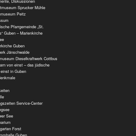
ente, Diskussionen
tmuseum Sprucker Mühle
nmuseum Peitz
ssum
ische Pfarrgemeinde „St.
as“ Guben – Marienkirche
see
erkirche Guben
werk Jänschwalde
museum Dieselkraftwerk Cottbus
rn von einst – das jüdische
 einst in Guben
denkmale
keiten
lle
gszeiten Service-Center
ingsee
wer See
narium
garten Forst
mmhalle Guben