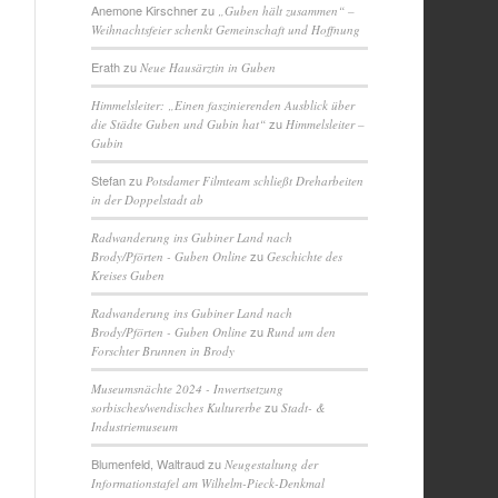
Anemone Kirschner
zu
„Guben hält zusammen“ –
Weihnachtsfeier schenkt Gemeinschaft und Hoffnung
ORGE
Erath
zu
Neue Hausärztin in Guben
Himmelsleiter: „Einen faszinierenden Ausblick über
zu
die Städte Guben und Gubin hat“
Himmelsleiter –
Gubin
Stefan
zu
Potsdamer Filmteam schließt Dreharbeiten
in der Doppelstadt ab
Radwanderung ins Gubiner Land nach
zu
Brody/Pförten - Guben Online
Geschichte des
Kreises Guben
Radwanderung ins Gubiner Land nach
zu
Brody/Pförten - Guben Online
Rund um den
Forschter Brunnen in Brody
Museumsnächte 2024 - Inwertsetzung
zu
sorbisches/wendisches Kulturerbe
Stadt- &
Industriemuseum
Blumenfeld, Waltraud
zu
Neugestaltung der
Informationstafel am Wilhelm-Pieck-Denkmal