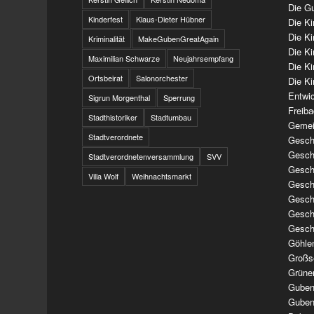
Die Gu
Kinderfest
Klaus-Dieter Hübner
Die K
Die K
Kriminalität
MakeGubenGreatAgain
Die K
Maximilian Schwarze
Neujahrsempfang
Die K
Ortsbeirat
Salonorchester
Die Ki
Entwi
Sigrun Morgenthal
Sperrung
Freib
Stadthistoriker
Stadtumbau
Gemei
Stadtverordnete
Geschi
Geschi
Stadtverordnetenversammlung
SVV
Geschi
Villa Wolf
Weihnachtsmarkt
Geschi
Geschi
Geschi
Gesch
Göhle
Großs
Grüne
Guben
Guben