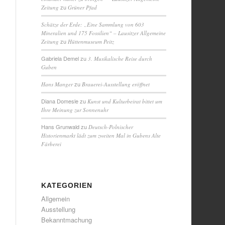
zu
Zeitung
Grüner Pfad
Schätze der Erde: „Eine Sammlung von 603
Mineralien und 175 Fossilien“ – Lausitzer Allgemeine
zu
Zeitung
Hüttenmuseum Peitz
Gabriela Demel
zu
3. Musikalische Reise durch
Guben
zu
Hans Manger
Brauerei-Ausstellung eröffnet
Diana Domesle
zu
Kunst und Kulturbeirat bittet um
Ihre Meinung zur Sonnenuhr
Hans Grunwald
zu
Deutsch-Polnischer
Historienmarkt lädt zum zweiten Mal in Gubens Alte
Färberei
KATEGORIEN
Allgemein
Ausstellung
Bekanntmachung