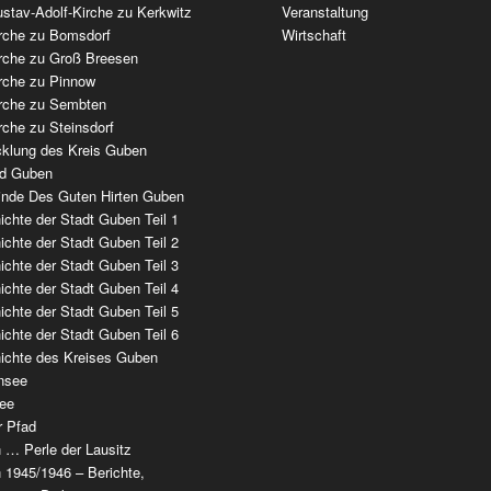
stav-Adolf-Kirche zu Kerkwitz
Veranstaltung
irche zu Bomsdorf
Wirtschaft
irche zu Groß Breesen
irche zu Pinnow
irche zu Sembten
rche zu Steinsdorf
cklung des Kreis Guben
ad Guben
nde Des Guten Hirten Guben
chte der Stadt Guben Teil 1
chte der Stadt Guben Teil 2
chte der Stadt Guben Teil 3
chte der Stadt Guben Teil 4
chte der Stadt Guben Teil 5
chte der Stadt Guben Teil 6
ichte des Kreises Guben
nsee
ee
r Pfad
 … Perle der Lausitz
 1945/1946 – Berichte,