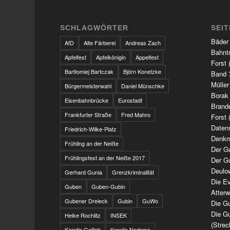
SCHLAGWÖRTER
SEI
Bäder
AfD
Alte Färberei
Andreas Zach
Bahnt
Apfelfest
Apfelkönigin
Appelfest
Forst 
Bartłomiej Bartczak
Björn Konetzke
Band 7
Müller
Bürgermeisterwahl
Daniel Münschke
Borak
Eisenbahnbrücke
Eurostadt
Brand
Frankfurter Straße
Fred Mahro
Forst 
Daten
Friedrich-Wilke-Platz
Denkm
Frühling an der Neiße
Der G
Frühlingsfest an der Neiße 2017
Der G
Deulo
Gerhard Gunia
Grenzkriminalität
Die Ev
Guben
Guben-Gubin
Atter
Gubener Dreieck
Gubin
GuWo
Die Gu
Die Gu
Heike Rochlitz
INSEK
(Strec
Kerstin Geilich
Kerstin Nedoma