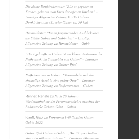
Die kleine Dorfkirchentour: “Alle angegebenen
Kirchen gehören zum Kreis der offenen Kirchen” –
zu
Lausitzer Allgemeine Zeitung
Die Gubener
Dorfkirchentour (Streckenlänge: ca. 50 km)
Himmelsleiter: “Einen faszinierenden Ausblick über
die Städte Guben und Gubin hat” – Lausitzer
zu
Allgemeine Zeitung
Himmelsleiter – Gubin
“Die Egelneiße in Guben ist ein kleiner Seitenarm der
Neiße direkt im Stadgebiet von Guben” – Lausitzer
zu
Allgemeine Zeitung
Grüner Pfad
Neißeterrassen in Guben: “Verwandelte sich das
ehemalige Areal in eine grüne Oase” – Lausitzer
zu
Allgemeine Zeitung
Neißeterrassen – Guben
Renner, Renate
zu
Nach 20 Jahren:
Wiederaufnahme des Personenverkehrs zwischen der
Bahnstrecke Zielona Góra – Guben
Klauß, Gabi
zu
Programm Frühlingsfest Guben
Gubin 2022
Grüne Pfad Guben – Gubin: „Die Bürgerschaften
einander näher zu bringen“ – Lausitzer Allgemeine