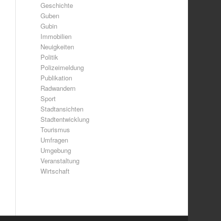
Geschichte
Guben
Gubin
Immobilien
Neuigkeiten
Politik
Polizeimeldung
Publikation
Radwandern
Sport
Stadtansichten
Stadtentwicklung
Tourismus
Umfragen
Umgebung
Veranstaltung
Wirtschaft