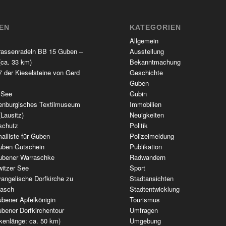
TEN
KATEGORIEN
Allgemein
rassenradeln BB 15 Guben –
Ausstellung
(ca. 33 km)
Bekanntmachung
 der Kieselsteine von Gerd
Geschichte
Guben
 See
Gubin
enburgisches Textilmuseum
Immobilien
(Lausitz)
Neuigkeiten
schutz
Politik
alliste für Guben
Polizeimeldung
uben Gutschein
Publikation
ubener Warraschke
Radwandern
witzer See
Sport
angelische Dorfkirche zu
Stadtansichten
wasch
Stadtentwicklung
bener Apfelkönigin
Tourismus
bener Dorfkirchentour
Umfragen
kenlänge: ca. 50 km)
Umgebung