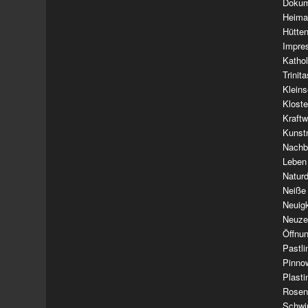
Dokum
Heima
Hütte
Impre
Kathol
Trinit
Klein
Klost
Kraft
Kunst
Nachba
Leben
Natur
Neiße
Neuig
Neuze
Öffnun
Pastl
Pinno
Plasti
Rosen
Schwi