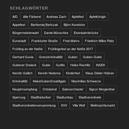
SCHLAGWÖRTER
AfD
Alte Färberei
Andreas Zach
Apfelfest
Apfelkönigin
Appelfest
Bartłomiej Bartczak
Björn Konetzke
Bürgermeisterwahl
Daniel Münschke
Eisenbahnbrücke
Eurostadt
Frankfurter Straße
Fred Mahro
Friedrich-Wilke-Platz
Frühling an der Neiße
Frühlingsfest an der Neiße 2017
Gerhard Gunia
Grenzkriminalität
Guben
Guben-Gubin
Gubener Dreieck
Gubin
GuWo
Heike Rochlitz
INSEK
Kerstin Geilich
Kerstin Nedoma
Kinderfest
Klaus-Dieter Hübner
Kriminalität
MakeGubenGreatAgain
Maximilian Schwarze
Neujahrsempfang
Ortsbeirat
Salonorchester
Sigrun Morgenthal
Sperrung
Stadthistoriker
Stadtumbau
Stadtverordnete
Stadtverordnetenversammlung
SVV
Villa Wolf
Weihnachtsmarkt