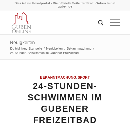
Dies ist ein Privatportal - Die offizielle Seite der Stadt Guben lautet
guben.de
Neuigkeiten
Du bist hier:
Startseite
/
Neuigkeiten
/
Bekanntmachung
/
24-Stunden-Schwimmen im Gubener Freizeitbad
BEKANNTMACHUNG
,
SPORT
24-STUNDEN-
SCHWIMMEN IM
GUBENER
FREIZEITBAD