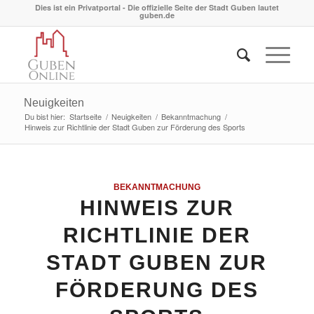
Dies ist ein Privatportal - Die offizielle Seite der Stadt Guben lautet
guben.de
Neuigkeiten
Du bist hier:
Startseite
/
Neuigkeiten
/
Bekanntmachung
/
Hinweis zur Richtlinie der Stadt Guben zur Förderung des Sports
BEKANNTMACHUNG
HINWEIS ZUR
RICHTLINIE DER
STADT GUBEN ZUR
FÖRDERUNG DES