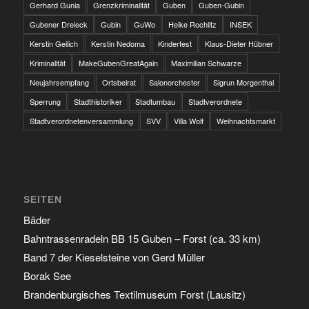
Gerhard Gunia
Grenzkriminalität
Guben
Guben-Gubin
Gubener Dreieck
Gubin
GuWo
Heike Rochlitz
INSEK
Kerstin Geilich
Kerstin Nedoma
Kinderfest
Klaus-Dieter Hübner
Kriminalität
MakeGubenGreatAgain
Maximilian Schwarze
Neujahrsempfang
Ortsbeirat
Salonorchester
Sigrun Morgenthal
Sperrung
Stadthistoriker
Stadtumbau
Stadtverordnete
Stadtverordnetenversammlung
SVV
Villa Wolf
Weihnachtsmarkt
SEITEN
Bäder
Bahntrassenradeln BB 15 Guben – Forst (ca. 33 km)
Band 7 der Kieselsteine von Gerd Müller
Borak See
Brandenburgisches Textilmuseum Forst (Lausitz)