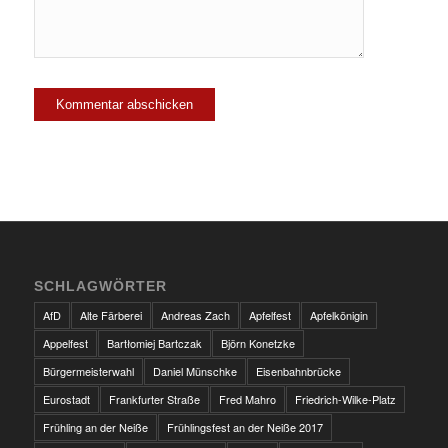
SCHLAGWÖRTER
AfD
Alte Färberei
Andreas Zach
Apfelfest
Apfelkönigin
Appelfest
Bartłomiej Bartczak
Björn Konetzke
Bürgermeisterwahl
Daniel Münschke
Eisenbahnbrücke
Eurostadt
Frankfurter Straße
Fred Mahro
Friedrich-Wilke-Platz
Frühling an der Neiße
Frühlingsfest an der Neiße 2017