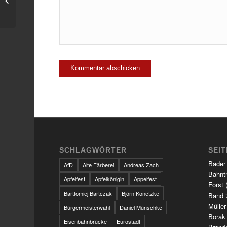
der Unternehmensstrategie
SCHLAGWÖRTER
SEI
Bäder
AfD
Alte Färberei
Andreas Zach
Bahnt
Apfelfest
Apfelkönigin
Appelfest
Forst 
Bartłomiej Bartczak
Björn Konetzke
Band 7
Müller
Bürgermeisterwahl
Daniel Münschke
Borak
Eisenbahnbrücke
Eurostadt