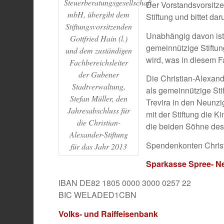
Steuerberatungsgesellschaft
Der Vorstandsvorsitze
mbH, übergibt dem
Stiftung und bittet da
Stiftungsvorsitzenden
Unabhängig davon ist
Gottfried Hain (l.)
gemeinnützige Stiftu
und dem zuständigen
wird, was in diesem Fal
Fachbereichsleiter
der Gubener
Die Christian-Alexan
Stadtverwaltung,
als gemeinnützige Stif
Stefan Müller, den
Trevira in den Neunz
Jahresabschluss für
mit der Stiftung die 
die Christian-
die beiden Söhne des 
Alexander-Stiftung
Spendenkonten Christ
für das Jahr 2013
Sparkasse Spree- N
IBAN DE82 1805 0000 3000 0257 22
BIC WELADED1CBN
Volks- und Raiffeisenbank