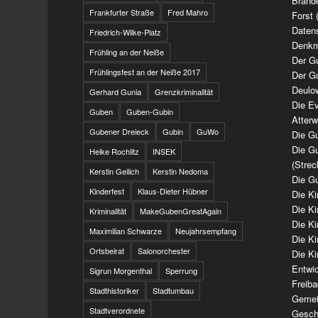
Brand
Frankfurter Straße
Fred Mahro
Forst 
Daten
Friedrich-Wilke-Platz
Denkm
Frühling an der Neiße
Der G
Frühlingsfest an der Neiße 2017
Der G
Deulo
Gerhard Gunia
Grenzkriminalität
Die Ev
Guben
Guben-Gubin
Atter
Gubener Dreieck
Gubin
GuWo
Die Gu
Die Gu
Heike Rochlitz
INSEK
(Strec
Kerstin Geilich
Kerstin Nedoma
Die Gu
Kinderfest
Klaus-Dieter Hübner
Die K
Die K
Kriminalität
MakeGubenGreatAgain
Die K
Maximilian Schwarze
Neujahrsempfang
Die K
Ortsbeirat
Salonorchester
Die Ki
Entwi
Sigrun Morgenthal
Sperrung
Freib
Stadthistoriker
Stadtumbau
Gemei
Stadtverordnete
Geschi