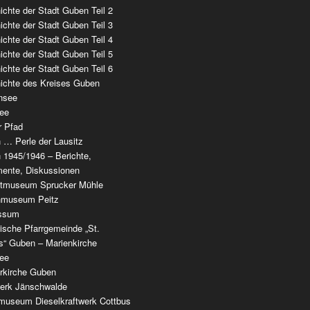
chte der Stadt Guben Teil 2
chte der Stadt Guben Teil 3
chte der Stadt Guben Teil 4
chte der Stadt Guben Teil 5
chte der Stadt Guben Teil 6
ichte des Kreises Guben
nsee
ee
r Pfad
 … Perle der Lausitz
 1945/1946 – Berichte,
ente, Diskussionen
tmuseum Sprucker Mühle
nmuseum Peitz
ssum
ische Pfarrgemeinde „St.
as“ Guben – Marienkirche
see
erkirche Guben
werk Jänschwalde
museum Dieselkraftwerk Cottbus