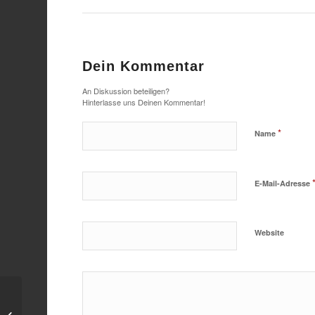
Dein Kommentar
An Diskussion beteiligen?
Hinterlasse uns Deinen Kommentar!
*
Name
E-Mail-Adresse
Website
Standort Guben fester Bestandteil in