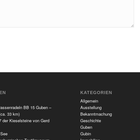
TEN
KATEGORIEN
Allgemein
rassenradeln BB 15 Guben –
Ausstellung
(ca. 33 km)
Bekanntmachung
 der Kieselsteine von Gerd
Geschichte
Guben
 See
Gubin