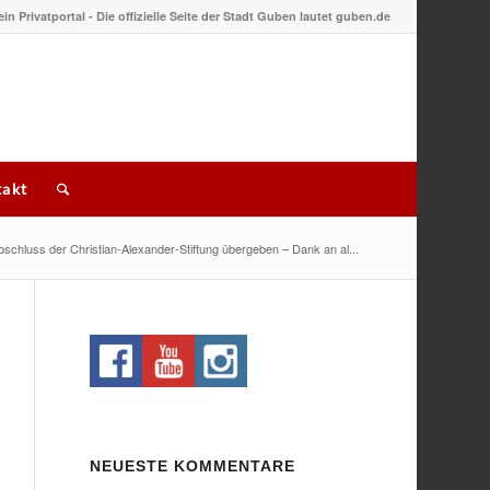
 ein Privatportal - Die offizielle Seite der Stadt Guben lautet guben.de
akt
schluss der Christian-Alexander-Stiftung übergeben – Dank an al...
NEUESTE KOMMENTARE