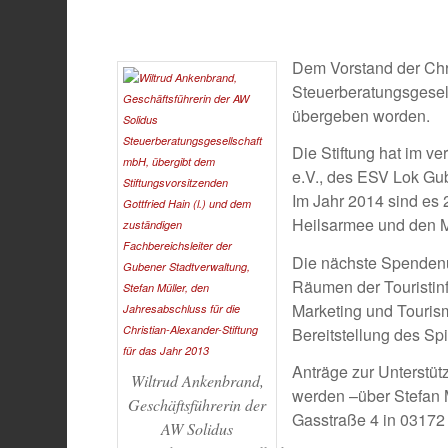
Dem Vorstand der Chri
Steuerberatungsgesel
übergeben worden.
Die Stiftung hat im v
e.V., des ESV Lok Gu
Im Jahr 2014 sind es
Heilsarmee und den M
Die nächste Spendenü
Räumen der Touristinf
Marketing und Touris
Bereitstellung des Sp
Anträge zur Unterstüt
Wiltrud Ankenbrand,
werden –über Stefan M
Geschäftsführerin der
Gasstraße 4 in 03172
AW Solidus