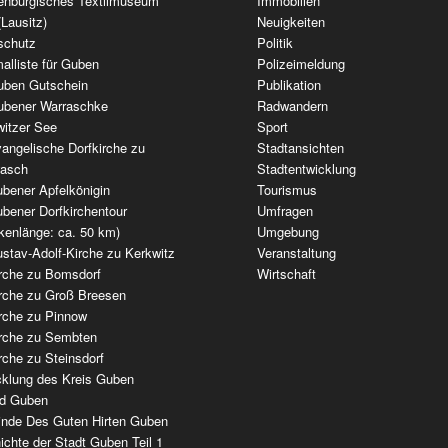
enburgisches Textilmuseum
Immobilien
(Lausitz)
Neuigkeiten
schutz
Politik
alliste für Guben
Polizeimeldung
uben Gutschein
Publikation
ubener Warraschke
Radwandern
witzer See
Sport
angelische Dorfkirche zu
Stadtansichten
wasch
Stadtentwicklung
bener Apfelkönigin
Tourismus
bener Dorfkirchentour
Umfragen
kenlänge: ca. 50 km)
Umgebung
stav-Adolf-Kirche zu Kerkwitz
Veranstaltung
irche zu Bomsdorf
Wirtschaft
irche zu Groß Breesen
irche zu Pinnow
irche zu Sembten
rche zu Steinsdorf
cklung des Kreis Guben
ad Guben
nde Des Guten Hirten Guben
chte der Stadt Guben Teil 1