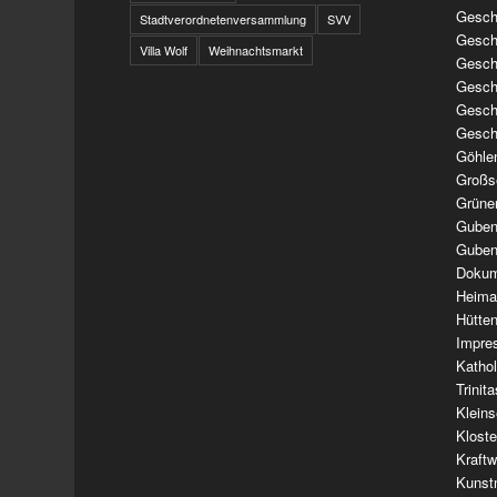
Geschi
Stadtverordnetenversammlung
SVV
Geschi
Villa Wolf
Weihnachtsmarkt
Geschi
Geschi
Geschi
Gesch
Göhle
Großs
Grüne
Guben
Guben
Dokum
Heima
Hütte
Impre
Kathol
Trinit
Klein
Klost
Kraft
Kunst