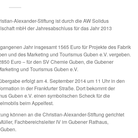
stian-Alexander-Stiftung ist durch die AW Solidus
lschaft mbH der Jahresabschluss für das Jahr 2013
ergangenen Jahr insgesamt 1565 Euro für Projekte des Fabrik
ben und des Marketing und Tourismus Guben e.V. vergeben.
 2850 Euro – für den SV Chemie Guben, die Gubener
arketing und Tourismus Guben e.V.
bergabe erfolgt am 4. September 2014 um 11 Uhr in den
ormation in der Frankfurter Straße. Dort bekommt der
mus Guben e.V. einen symbolischen Scheck für die
ielmobils beim Appelfest.
zung können an die Christian-Alexander-Stiftung gerichtet
üller, Fachbereichsleiter IV im Gubener Rathaus,
 Guben.