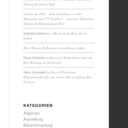
zu
Zeitung
Grüner Pfad
Schätze der Erde: „Eine Sammlung von 603
Mineralien und 175 Fossilien“ – Lausitzer Allgemeine
zu
Zeitung
Hüttenmuseum Peitz
Gabriela Demel
zu
3. Musikalische Reise durch
Guben
zu
Hans Manger
Brauerei-Ausstellung eröffnet
Diana Domesle
zu
Kunst und Kulturbeirat bittet um
Ihre Meinung zur Sonnenuhr
Hans Grunwald
zu
Deutsch-Polnischer
Historienmarkt lädt zum zweiten Mal in Gubens Alte
Färberei
KATEGORIEN
Allgemein
Ausstellung
Bekanntmachung