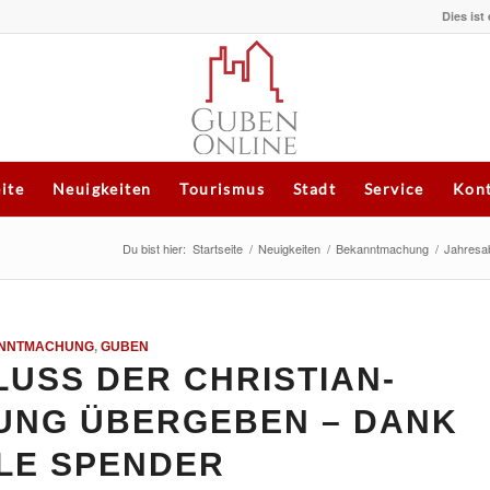
Dies ist
eite
Neuigkeiten
Tourismus
Stadt
Service
Kont
Du bist hier:
Startseite
/
Neuigkeiten
/
Bekanntmachung
/
Jahresab
NNTMACHUNG
,
GUBEN
USS DER CHRISTIAN-
UNG ÜBERGEBEN – DANK
LE SPENDER