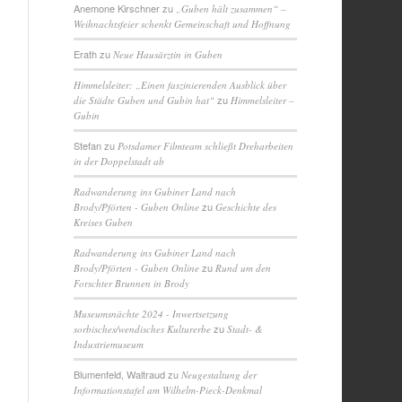
Anemone Kirschner
zu
„Guben hält zusammen“ –
Weihnachtsfeier schenkt Gemeinschaft und Hoffnung
Erath
zu
Neue Hausärztin in Guben
Himmelsleiter: „Einen faszinierenden Ausblick über
zu
die Städte Guben und Gubin hat“
Himmelsleiter –
Gubin
Stefan
zu
Potsdamer Filmteam schließt Dreharbeiten
in der Doppelstadt ab
Radwanderung ins Gubiner Land nach
zu
Brody/Pförten - Guben Online
Geschichte des
Kreises Guben
Radwanderung ins Gubiner Land nach
zu
Brody/Pförten - Guben Online
Rund um den
Forschter Brunnen in Brody
Museumsnächte 2024 - Inwertsetzung
zu
sorbisches/wendisches Kulturerbe
Stadt- &
Industriemuseum
Blumenfeld, Waltraud
zu
Neugestaltung der
Informationstafel am Wilhelm-Pieck-Denkmal