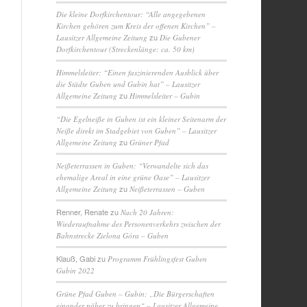
Die kleine Dorfkirchentour: “Alle angegebenen
Kirchen gehören zum Kreis der offenen Kirchen” –
zu
Lausitzer Allgemeine Zeitung
Die Gubener
Dorfkirchentour (Streckenlänge: ca. 50 km)
Himmelsleiter: “Einen faszinierenden Ausblick über
die Städte Guben und Gubin hat” – Lausitzer
zu
Allgemeine Zeitung
Himmelsleiter – Gubin
“Die Egelneiße in Guben ist ein kleiner Seitenarm der
Neiße direkt im Stadgebiet von Guben” – Lausitzer
zu
Allgemeine Zeitung
Grüner Pfad
Neißeterrassen in Guben: “Verwandelte sich das
ehemalige Areal in eine grüne Oase” – Lausitzer
zu
Allgemeine Zeitung
Neißeterrassen – Guben
Renner, Renate
zu
Nach 20 Jahren:
Wiederaufnahme des Personenverkehrs zwischen der
Bahnstrecke Zielona Góra – Guben
Klauß, Gabi
zu
Programm Frühlingsfest Guben
Gubin 2022
Grüne Pfad Guben – Gubin: „Die Bürgerschaften
einander näher zu bringen“ – Lausitzer Allgemeine