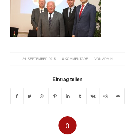
/
/
24. SEPTEMBER 2015
0 KOMMENTARE
VON
ADMIN
Eintrag teilen
0