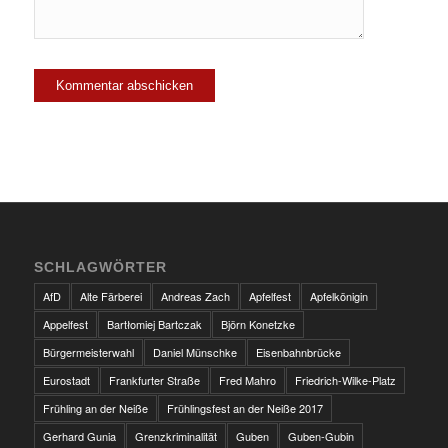
SCHLAGWÖRTER
AfD
Alte Färberei
Andreas Zach
Apfelfest
Apfelkönigin
Appelfest
Bartłomiej Bartczak
Björn Konetzke
Bürgermeisterwahl
Daniel Münschke
Eisenbahnbrücke
Eurostadt
Frankfurter Straße
Fred Mahro
Friedrich-Wilke-Platz
Frühling an der Neiße
Frühlingsfest an der Neiße 2017
Gerhard Gunia
Grenzkriminalität
Guben
Guben-Gubin