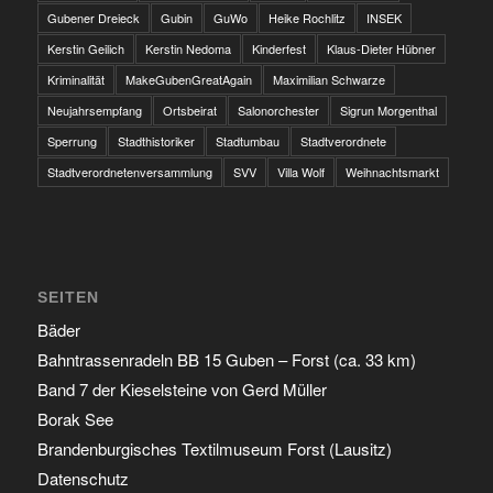
Gubener Dreieck
Gubin
GuWo
Heike Rochlitz
INSEK
Kerstin Geilich
Kerstin Nedoma
Kinderfest
Klaus-Dieter Hübner
Kriminalität
MakeGubenGreatAgain
Maximilian Schwarze
Neujahrsempfang
Ortsbeirat
Salonorchester
Sigrun Morgenthal
Sperrung
Stadthistoriker
Stadtumbau
Stadtverordnete
Stadtverordnetenversammlung
SVV
Villa Wolf
Weihnachtsmarkt
SEITEN
Bäder
Bahntrassenradeln BB 15 Guben – Forst (ca. 33 km)
Band 7 der Kieselsteine von Gerd Müller
Borak See
Brandenburgisches Textilmuseum Forst (Lausitz)
Datenschutz