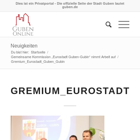
Dies ist ein Privatportal - Die offizielle Seite der Stadt Guben lautet
guben.de
Neuigkeiten
Du bist hier:
Startseite
/
Gemeinsame Kommission „Eurostadt Guben-Gubin“ nimmt Arbeit auf
/
Gremium_Eurostadt_Guben_Gubin
GREMIUM_EUROSTADT_