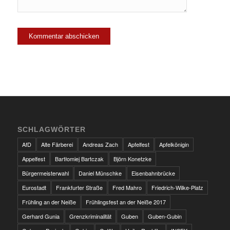
SCHLAGWÖRTER
AfD
Alte Färberei
Andreas Zach
Apfelfest
Apfelkönigin
Appelfest
Bartłomiej Bartczak
Björn Konetzke
Bürgermeisterwahl
Daniel Münschke
Eisenbahnbrücke
Eurostadt
Frankfurter Straße
Fred Mahro
Friedrich-Wilke-Platz
Frühling an der Neiße
Frühlingsfest an der Neiße 2017
Gerhard Gunia
Grenzkriminalität
Guben
Guben-Gubin