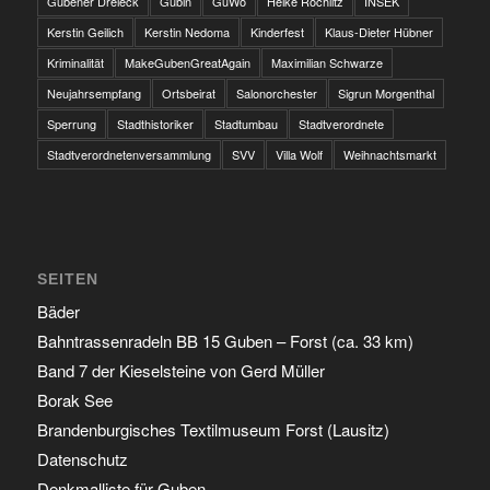
Gubener Dreieck
Gubin
GuWo
Heike Rochlitz
INSEK
Kerstin Geilich
Kerstin Nedoma
Kinderfest
Klaus-Dieter Hübner
Kriminalität
MakeGubenGreatAgain
Maximilian Schwarze
Neujahrsempfang
Ortsbeirat
Salonorchester
Sigrun Morgenthal
Sperrung
Stadthistoriker
Stadtumbau
Stadtverordnete
Stadtverordnetenversammlung
SVV
Villa Wolf
Weihnachtsmarkt
SEITEN
Bäder
Bahntrassenradeln BB 15 Guben – Forst (ca. 33 km)
Band 7 der Kieselsteine von Gerd Müller
Borak See
Brandenburgisches Textilmuseum Forst (Lausitz)
Datenschutz
Denkmalliste für Guben