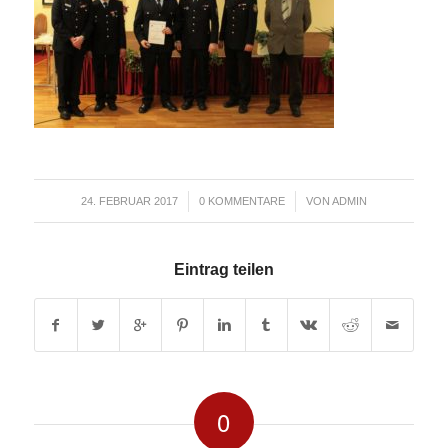
/
/
24. FEBRUAR 2017
0 KOMMENTARE
VON
ADMIN
Eintrag teilen
0