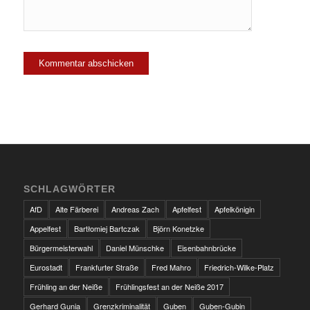
SCHLAGWÖRTER
AfD
Alte Färberei
Andreas Zach
Apfelfest
Apfelkönigin
Appelfest
Bartłomiej Bartczak
Björn Konetzke
Bürgermeisterwahl
Daniel Münschke
Eisenbahnbrücke
Eurostadt
Frankfurter Straße
Fred Mahro
Friedrich-Wilke-Platz
Frühling an der Neiße
Frühlingsfest an der Neiße 2017
Gerhard Gunia
Grenzkriminalität
Guben
Guben-Gubin