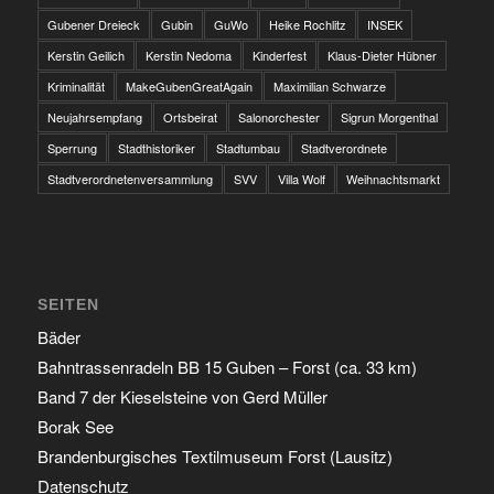
Gubener Dreieck
Gubin
GuWo
Heike Rochlitz
INSEK
Kerstin Geilich
Kerstin Nedoma
Kinderfest
Klaus-Dieter Hübner
Kriminalität
MakeGubenGreatAgain
Maximilian Schwarze
Neujahrsempfang
Ortsbeirat
Salonorchester
Sigrun Morgenthal
Sperrung
Stadthistoriker
Stadtumbau
Stadtverordnete
Stadtverordnetenversammlung
SVV
Villa Wolf
Weihnachtsmarkt
SEITEN
Bäder
Bahntrassenradeln BB 15 Guben – Forst (ca. 33 km)
Band 7 der Kieselsteine von Gerd Müller
Borak See
Brandenburgisches Textilmuseum Forst (Lausitz)
Datenschutz