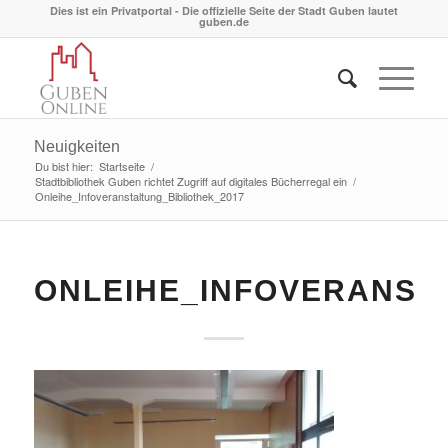
Dies ist ein Privatportal - Die offizielle Seite der Stadt Guben lautet
guben.de
Neuigkeiten
Du bist hier:
Startseite
/
Stadtbibliothek Guben richtet Zugriff auf digitales Bücherregal ein
/
Onleihe_Infoveranstaltung_Bibliothek_2017
ONLEIHE_INFOVERANST