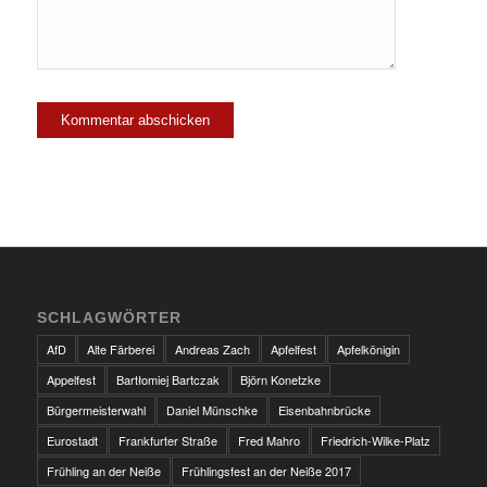
SCHLAGWÖRTER
AfD
Alte Färberei
Andreas Zach
Apfelfest
Apfelkönigin
Appelfest
Bartłomiej Bartczak
Björn Konetzke
Bürgermeisterwahl
Daniel Münschke
Eisenbahnbrücke
Eurostadt
Frankfurter Straße
Fred Mahro
Friedrich-Wilke-Platz
Frühling an der Neiße
Frühlingsfest an der Neiße 2017