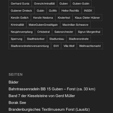
Gerhard Gunia
Grenzkriminalität
Guben
Guben-Gubin
Gubener Dreieck
Gubin
GuWo
Heike Rochlitz
INSEK
Kerstin Geilich
Kerstin Nedoma
Kinderfest
Klaus-Dieter Hübner
Kriminalität
MakeGubenGreatAgain
Maximilian Schwarze
Neujahrsempfang
Ortsbeirat
Salonorchester
Sigrun Morgenthal
Sperrung
Stadthistoriker
Stadtumbau
Stadtverordnete
Stadtverordnetenversammlung
SVV
Villa Wolf
Weihnachtsmarkt
SEITEN
Bäder
Bahntrassenradeln BB 15 Guben – Forst (ca. 33 km)
Band 7 der Kieselsteine von Gerd Müller
Borak See
Brandenburgisches Textilmuseum Forst (Lausitz)